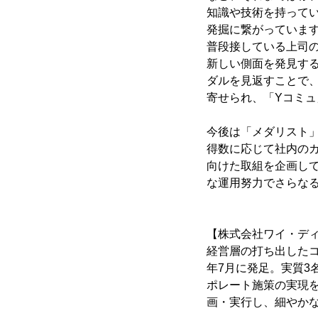
知識や技術を持って
発掘に繋がっていま
普段接している上司
新しい側面を発見す
ダルを見返すことで
寄せられ、「Yコミ
今後は「メダリスト
得数に応じて社内の
向けた取組を企画し
な運用努力でさらな
【株式会社ワイ・ディ
経営層の打ち出したコ
年7月に発足。実質3
ポレート施策の実現
画・実行し、細やか