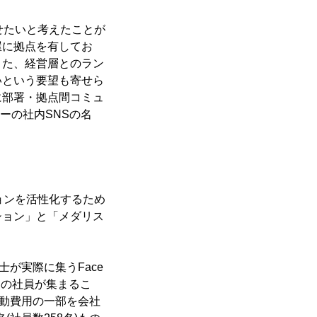
せたいと考えたことが
屋に拠点を有してお
また、経営層とのラン
いという要望も寄せら
に部署・拠点間コミュ
ーの社内SNSの名
ョンを活性化するため
ション」と「メダリス
が実際に集うFace
点の社員が集まるこ
動費用の一部を会社