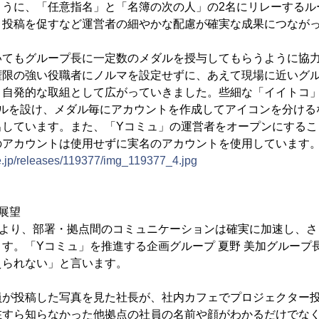
ように、「任意指名」と「名簿の次の人」の2名にリレーするル
く投稿を促すなど運営者の細やかな配慮が確実な成果につなが
いてもグループ長に一定数のメダルを授与してもらうように協
権限の強い役職者にノルマを設定せずに、あえて現場に近いグ
、自発的な取組として広がっていきました。些細な「イイトコ
ダルを設け、メダル毎にアカウントを作成してアイコンを分ける
出しています。また、「Yコミュ」の運営者をオープンにするこ
のアカウントは使用せずに実名のアカウントを使用しています
ne.jp/releases/119377/img_119377_4.jpg
展望
により、部署・拠点間のコミュニケーションは確実に加速し、さ
す。「Yコミュ」を推進する企画グループ 夏野 美加グループ
えられない」と言います。
員が投稿した写真を見た社長が、社内カフェでプロジェクター
在すら知らなかった他拠点の社員の名前や顔がわかるだけでな