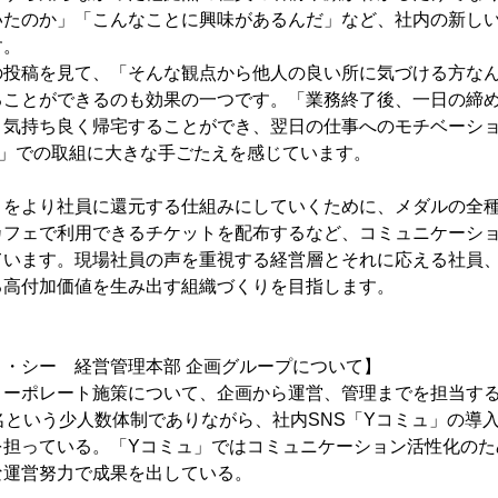
いたのか」「こんなことに興味があるんだ」など、社内の新し
す。
の投稿を見て、「そんな観点から他人の良い所に気づける方な
ることができるのも効果の一つです。「業務終了後、一日の締
、気持ち良く帰宅することができ、翌日の仕事へのモチベーシ
ュ」での取組に大きな手ごたえを感じています。
」をより社員に還元する仕組みにしていくために、メダルの全
カフェで利用できるチケットを配布するなど、コミュニケーシ
ています。現場社員の声を重視する経営層とそれに応える社員
る高付加価値を生み出す組織づくりを目指します。
・シー 経営管理本部 企画グループについて】
ーポレート施策について、企画から運営、管理までを担当する実
名という少人数体制でありながら、社内SNS「Yコミュ」の導
を担っている。「Yコミュ」ではコミュニケーション活性化のた
な運営努力で成果を出している。