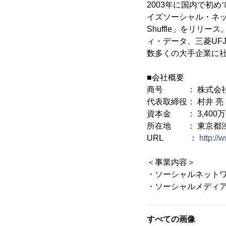
2003年に国内で初
イズソーシャル・ネット
Shuffle」をリリ
ィ・データ、三菱UF
数多くの大手企業に社
■会社概要
商号 ： 株式会社Beat
代表取締役： 村井 亮
資本金 ： 3,400
所在地 ： 東京都渋谷
URL ：
http://
＜事業内容＞
・ソーシャルネット
・ソーシャルメディ
すべての画像