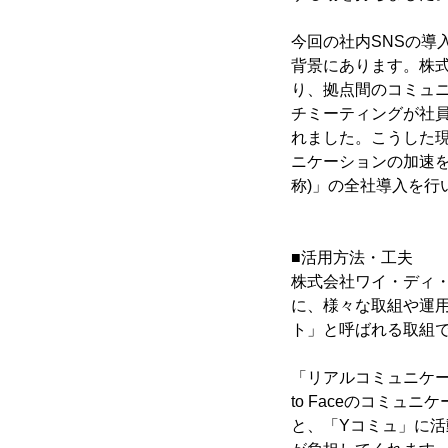
今回の社内SNSの
背景にあります。株
り、拠点間のコミュ
チミーティングが社
れました。こうした
ニケーションの加速を
称)」の全社導入を行
■活用方法・工夫
株式会社ワイ・ディ
に、様々な取組や運
ト」と呼ばれる取組
「リアルコミュニケー
to Faceのコミ
と、「Yコミュ」に