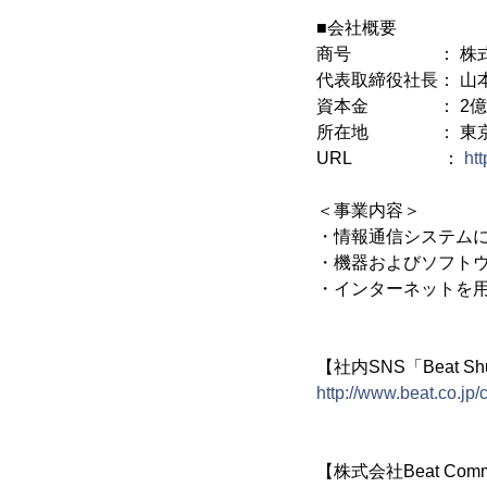
■会社概要
商号 ： 株式会
代表取締役社長： 山
資本金 ： 2億5,
所在地 ： 東京都
URL ：
htt
＜事業内容＞
・情報通信システム
・機器およびソフト
・インターネットを
【社内SNS「Beat S
http://www.beat.co.jp/
【株式会社Beat Comm