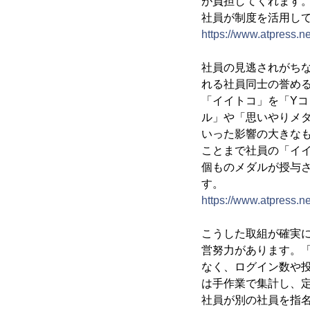
が負担してくれます。
社員が制度を活用し
https://www.atpress.
社員の見逃されがち
れる社員同士の誉め
「イイトコ」を「Y
ル」や「思いやりメ
いった影響の大きな
ことまで社員の「イイ
個ものメダルが授与
す。
https://www.atpress.
こうした取組が確実
営努力があります。
なく、ログイン数や
は手作業で集計し、
社員が別の社員を指名