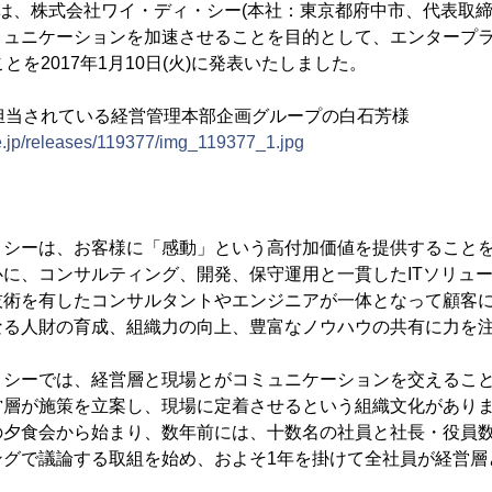
)は、株式会社ワイ・ディ・シー(本社：東京都府中市、代表取締
ュニケーションを加速させることを目的として、エンタープライズ
たことを2017年1月10日(火)に発表いたしました。
担当されている経営管理本部企画グループの白石芳様
ne.jp/releases/119377/img_119377_1.jpg
・シーは、お客様に「感動」という高付加価値を提供すること
に、コンサルティング、開発、保守運用と一貫したITソリュ
技術を有したコンサルタントやエンジニアが一体となって顧客
なる人財の育成、組織力の向上、豊富なノウハウの共有に力を
・シーでは、経営層と現場とがコミュニケーションを交えるこ
営層が施策を立案し、現場に定着させるという組織文化があり
の夕食会から始まり、数年前には、十数名の社員と社長・役員
ングで議論する取組を始め、およそ1年を掛けて全社員が経営層
。