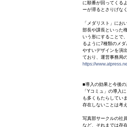
に順番が回ってくる
ーが滞るとさりげな
「メダリスト」にお
部長や課長といった
いう形にすることで
るように7種類のメ
やすいデザインを演
ており、運営事務局
https://www.atpress.
■導入の効果と今後の
「Yコミュ」の導入
も多くもたらしていま
存在しないことは考
写真部サークルの社
など、それまでは存