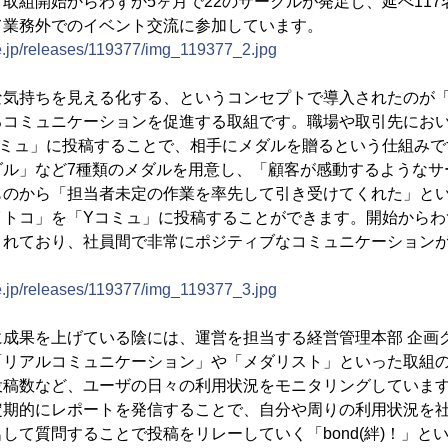
取組開始からわずか5ヶ月で22のサークルが発足し、延べ117名(
て業務外でのイベント交流に参加しています。
ne.jp/releases/119377/img_119377_2.jpg
な気持ちを見える化する、というコンセプトで導入されたのが
るコミュニケーションを促進する取組です。職場や取引先にお
コミュ」に投稿することで、相手にメダルを贈るという仕組みで
ダル」など7種類のメダルを用意し、「顧客が感動するようなサ
ものから「担当者未定の作業を率先して引き受けてくれた」と
トコ」を「Yコミュ」に投稿することができます。開始からわずか
されており、社員間で非常にポジティブなコミュニケーション
ne.jp/releases/119377/img_119377_3.jpg
に成果を上げている陰には、運営を担当する経営管理本部 企画
「リアルコミュニケーション」や「メダリスト」といった取組
投稿数など、ユーザの日々の利用状況をモニタリングしていま
定期的にレポートを発信することで、自分や周りの利用状況を
して質問することで投稿をリレーしていく「bond(絆)！」と