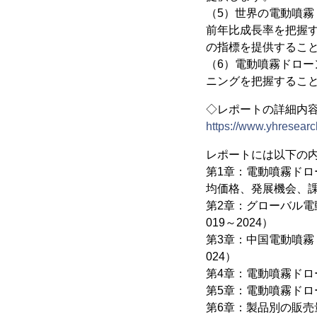
（5）世界の電動噴
前年比成長率を把握
の指標を提供するこ
（6）電動噴霧ドロ
ニングを把握するこ
◇レポートの詳細内
https://www.yhresearc
レポートには以下の
第1章：電動噴霧ド
均価格、発展機会、
第2章：グローバル
019～2024）
第3章：中国電動噴霧
024）
第4章：電動噴霧ドロー
第5章：電動噴霧ド
第6章：製品別の販売量