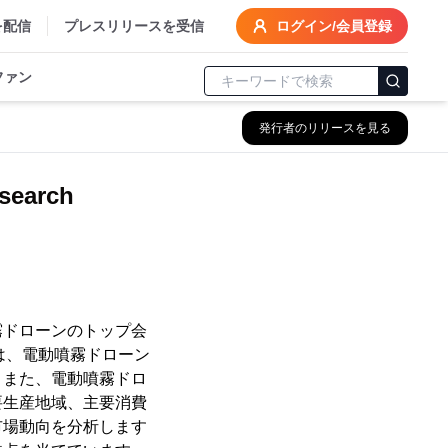
を配信
プレスリリースを受信
ログイン/会員登録
ファン
発行者のリリースを見る
arch
噴霧ドローンのトップ会
では、電動噴霧ドローン
。また、電動噴霧ドロ
要生産地域、主要消費
市場動向を分析します