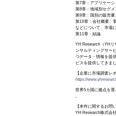
第7章：アプリケーシ
第8章：地域別セグメン
第9章：国別の販売量、
第10章：会社概要
などについて、市場
第11章：結論
YH Research
ンサルティングサー
つデータ・情報を提供
ビスを提供してきま
【企業に市場調査レポー
https://www.yhresearc
世界5カ国に拠点を
。
【本件に関するお問
YH Research株式会