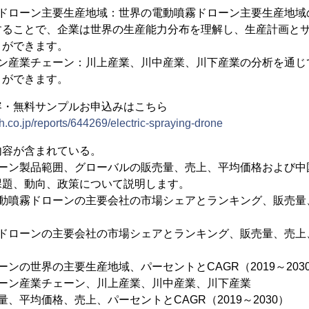
霧ドローン主要生産地域：世界の電動噴霧ドローン主要生産地域
することで、企業は世界の生産能力分布を理解し、生産計画と
とができます。
ーン産業チェーン：川上産業、川中産業、川下産業の分析を通じ
とができます。
容・無料サンプルお申込みはこちら
h.co.jp/reports/644269/electric-spraying-drone
内容が含まれている。
ローン製品範囲、グローバルの販売量、売上、平均価格および中
課題、動向、政策について説明します。
電動噴霧ドローンの主要会社の市場シェアとランキング、販売量
ドローンの主要会社の市場シェアとランキング、販売量、売上、
ンの世界の主要生産地域、パーセントとCAGR（2019～203
ローン産業チェーン、川上産業、川中産業、川下産業
、平均価格、売上、パーセントとCAGR（2019～2030）