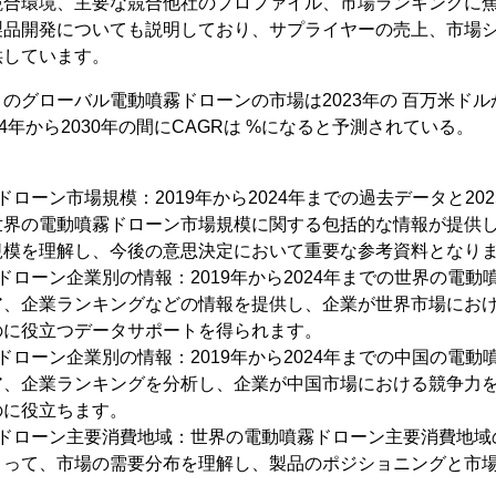
競合環境、主要な競合他社のプロファイル、市場ランキングに
製品開発についても説明しており、サプライヤーの売上、市場
供しています。
によるとのグローバル電動噴霧ドローンの市場は2023年の 百万米ドル
4年から2030年の間にCAGRは %になると予測されている。
ローン市場規模：2019年から2024年までの過去データと202
世界の電動噴霧ドローン市場規模に関する包括的な情報が提供
規模を理解し、今後の意思決定において重要な参考資料となり
ドローン企業別の情報：2019年から2024年までの世界の電
ア、企業ランキングなどの情報を提供し、企業が世界市場にお
のに役立つデータサポートを得られます。
ドローン企業別の情報：2019年から2024年までの中国の電
ア、企業ランキングを分析し、企業が中国市場における競争力
のに役立ちます。
霧ドローン主要消費地域：世界の電動噴霧ドローン主要消費地域
よって、市場の需要分布を理解し、製品のポジショニングと市