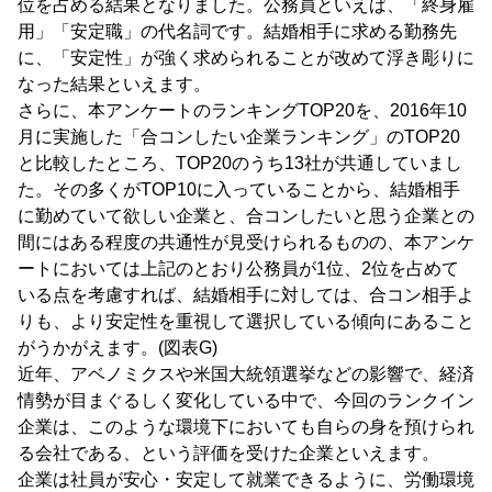
位を占める結果となりました。公務員といえば、「終身雇
用」「安定職」の代名詞です。結婚相手に求める勤務先
に、「安定性」が強く求められることが改めて浮き彫りに
なった結果といえます。
さらに、本アンケートのランキングTOP20を、2016年10
月に実施した「合コンしたい企業ランキング」のTOP20
と比較したところ、TOP20のうち13社が共通していまし
た。その多くがTOP10に入っていることから、結婚相手
に勤めていて欲しい企業と、合コンしたいと思う企業との
間にはある程度の共通性が見受けられるものの、本アンケ
ートにおいては上記のとおり公務員が1位、2位を占めて
いる点を考慮すれば、結婚相手に対しては、合コン相手よ
りも、より安定性を重視して選択している傾向にあること
がうかがえます。(図表G)
近年、アベノミクスや米国大統領選挙などの影響で、経済
情勢が目まぐるしく変化している中で、今回のランクイン
企業は、このような環境下においても自らの身を預けられ
る会社である、という評価を受けた企業といえます。
企業は社員が安心・安定して就業できるように、労働環境