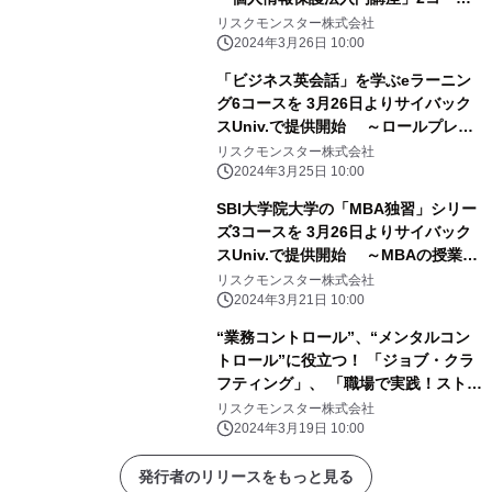
を、 研修サービス『サイバックス
リスクモンスター株式会社
Univ.』で3月26日より提供開始
2024年3月26日 10:00
「ビジネス英会話」を学ぶeラーニン
グ6コースを 3月26日よりサイバック
スUniv.で提供開始 ～ロールプレイ
を楽しみながら、対面・オンラインの
リスクモンスター株式会社
商談や、 メール・会議・報告で使える
2024年3月25日 10:00
フレーズを習得～
SBI大学院大学の「MBA独習」シリー
ズ3コースを 3月26日よりサイバック
スUniv.で提供開始 ～MBAの授業を
eラーニングで手軽に体験～
リスクモンスター株式会社
2024年3月21日 10:00
“業務コントロール”、“メンタルコン
トロール”に役立つ！ 「ジョブ・クラ
フティング」、 「職場で実践！ストレ
スコーピング」など、eラーニング19
リスクモンスター株式会社
コースを 『サイバックスUniv.』で3月
2024年3月19日 10:00
26日より提供開始
発行者のリリースをもっと見る