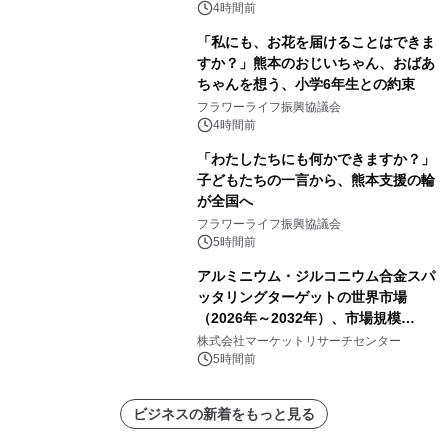
4時間前
「私にも、お花を届けることはできま
すか？」熊本のおじいちゃん、おばあ
ちゃんを想う、小学6年生との約束
フラワーライフ振興協議会
4時間前
「わたしたちにも何かできますか？」
子どもたちの一言から、熊本支援の輪
が全国へ
フラワーライフ振興協議会
5時間前
アルミニウム・ジルコニウム合金スパ
ッタリングターゲットの世界市場
（2026年～2032年）、市場規模
（0.995、0.999、その他）・分析レポ
株式会社マーケットリサーチセンター
ートを発表
5時間前
ビジネスの新着をもっと見る