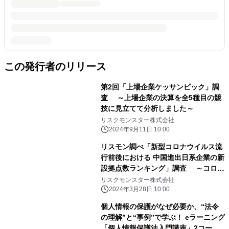
この発行者のリリース
第2回「上場企業ケッサンピック」調
査 ～上場企業の決算を全5種目の競
技に見立てて分析しました～
リスクモンスター株式会社
2024年9月11日 10:00
リスモン調べ「新型コロナウイルス流
行前後における 中国進出日系企業の新
設拠点数ランキング」調査 ～コロナ
禍前後では2021年がピーク、コンビニ
リスクモンスター株式会社
がトップ2～
2024年3月28日 10:00
個人情報の保護がなぜ必要か、“法令
の理解”と“事例”で学ぶ！ eラーニング
「個人情報保護法入門講座」2コース