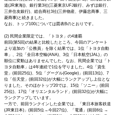
道(JR東海))、銀行業3社(三菱東京UFJ銀行、みずほ銀行、
三井住友銀行)、総合商社3社(三井物産、伊藤忠商事、三
菱商事)と続きました。
なお、トップ100については図表Bのとおりです。
(2) 民間企業限定では、「トヨタ」の4連覇
前回(第5回)の結果と比較したところ、今回のアンケート
より追加の「公務員」を除く結果では、1位「トヨタ自動
車」、2位「全日本空輸(ANA)、3位「日本航空(JAL)」の
順位に変動はありませんでした。なお、民間企業では「ト
ヨタ自動車」は4年連続で1位を守りました。4位「資生
堂」(前回25位)、5位「グーグル(Google)」(前回13位)、7
位「任天堂」(前回32位)が大幅にランクアップし上位とな
りました。そのほかトップ20では、15位「ソニー」(前回
25位)、17位「オリエンタルランド」(前回32位)が大幅に
ランクアップしています。
一方で、前回ランクインした企業では、「東日本旅客鉄道
(JR東日本)」(前回5位→今回27位)、「電通」(前回6位 →