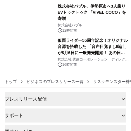
株式会社バブル、伊勢原市へ3人乗り
EVトゥクトゥク 「VIVEL COCO」を
寄贈
5
株式会社バブル
12時間前
仮面ライダー55周年記念！オリジナル
音源を搭載した 「音声目覚まし時計」
が8月6日に一般発売開始！ あの日の
6
大興奮が今甦る
株式会社 秀建コーポレーション ディレクト
アートギャラリー
16時間前
トップ
ビジネスのプレスリリース一覧
リスクモンスター株
プレスリリース配信
サポート