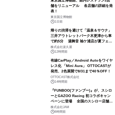
東京国立博物館、館内レストラン3店
舗をリニューアル 各店舗の詳細を発
表！
1
東京国立博物館
1日前
帰りの渋滞を避けて「温泉＆サウナ」
三井アウトレットパーク木更津から車
で約5分 湯舞音 袖ケ浦店が夏フェア
2
メニューを提供
株式会社楽久屋
12時間前
有線CarPlay／Android Autoをワイヤ
レス化 「Mini Aura」 OTTOCASTが
発売、2色展開で8/31まで40％OFF！
3
OTTOCAST株式会社
14時間前
『FUNBOO(ファンブー)』が、スシロ
ーとGAZOO Racing 初コラボキャン
ペーンに登場 全国のスシロー店舗で
4
GR 4車種の FUNBOO(ミニカー)付き
株式会社JAM
メニューが展開されます
6時間前