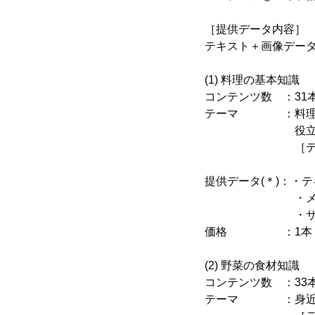
［提供データ内容］
テキスト＋画像データ(J
(1) 料理の基本知識
コンテンツ数 ：31
テーマ ：料理初
役立つ豆
［テーマ例］「
「酢を使い
提供データ(＊)：・テキス
・メインイメ
・サブ画像
価格 ：1本 3万
(2) 野菜の食材知識
コンテンツ数 ：33
テーマ ：身近な