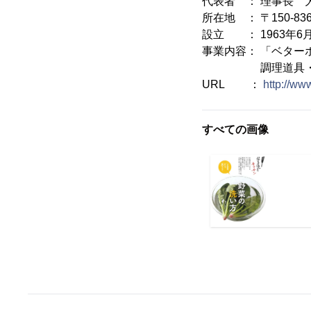
代表者 ： 理事長 
所在地 ： 〒150-83
設立 ： 1963年6
事業内容： 「ベター
調理道具・食品
URL ：
http://ww
すべての画像