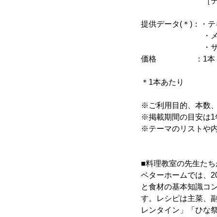
［テーマ例］「
「ごぼう
提供データ(＊)：・テキ
・メインイメ
・サブ画像
価格 ：1本 1万
＊1本あたり
※ご利用目的、本数
※掲載期間の目安は1
※テーマのリストや
■料理教室の先生たち
ベターホームでは、2
と食材の基本知識コ
す。レシピは主菜、
レンタイン」「ひな