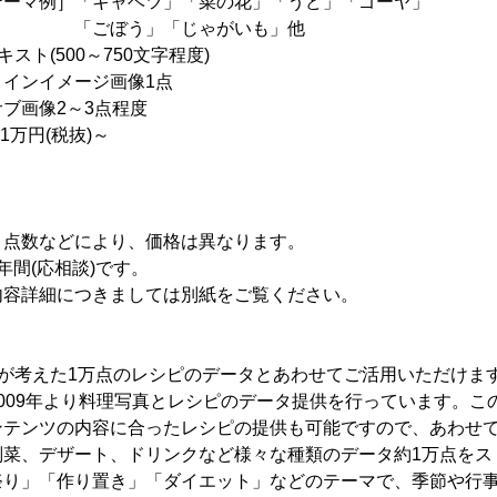
キャベツ」「菜の花」「うど」「ゴーヤ」
」「じゃがいも」他
スト(500～750文字程度)
ージ画像1点
2～3点程度
円(税抜)～
、点数などにより、価格は異なります。
年間(応相談)です。
内容詳細につきましては別紙をご覧ください。
が考えた1万点のレシピのデータとあわせてご活用いただけま
009年より料理写真とレシピのデータ提供を行っています。こ
ンテンツの内容に合ったレシピの提供も可能ですので、あわせ
副菜、デザート、ドリンクなど様々な種類のデータ約1万点をス
祭り」「作り置き」「ダイエット」などのテーマで、季節や行