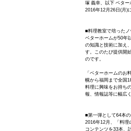
塚 義幸、以下 ベタ
2016年12月26日(
■料理教室で培った
ベターホームが50
の知識と技術に加え
す。このたび提供開
のです。
「ベターホームのお
幌から福岡まで全国
料理に興味をお持ち
報、情報誌等に幅広
■第一弾として64本
2016年12月、「
コンテンツを33本、