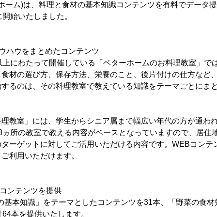
ーホーム)は、料理と食材の基本知識コンテンツを有料でデータ
月)に開始いたしました。
ノウハウをまとめたコンテンツ
年以上にわたって開催している「ベターホームのお料理教室」で
、食材の選び方、保存方法、栄養のこと、後片付けの仕方など
始するのは、その料理教室で教えている知識をテーマごとにま
料理教室」には、学生からシニア層まで幅広い年代の方が通わ
18ヵ所の教室で教える内容がベースとなっていますので、居住
のターゲットに対してご活用いただける内容です。WEBコンテ
くご利用いただけます。
のコンテンツを提供
料理の基本知識」をテーマとしたコンテンツを31本、「野菜の食
計64本を提供いたします。