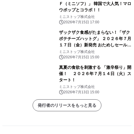
Ｆ（ミニソフ）」 韓国で大人気！マロ
ウポップとコラボ！！
ミニストップ株式会社
2026年7月15日 17:00
ザックザク食感がたまらない！「ザク
ポテチーズハットグ」 ２０２６年７月
１７日（金）新発売 おためしセール７
日間 ミニストップ予定本体価格から
ミニストップ株式会社
２０円引き！
2026年7月15日 15:00
真夏の食欲を刺激する 「激辛祭り」開
催！ ２０２６年７月１４日（火）ス
タート！
ミニストップ株式会社
2026年7月13日 15:00
発行者のリリースをもっと見る