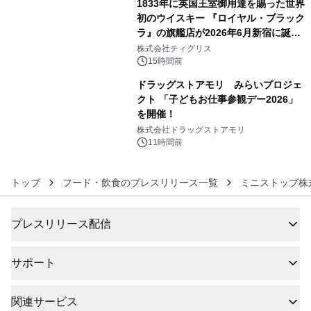
1833年に英国王室御用達を賜った世界
初のウイスキー 『ロイヤル・ブラック
ラ』の旗艦店が2026年6月新宿に誕
5
生 バカルディ ジャパンと連携した
株式会社ティグリス
没入型バー「BAR Arca」
15時間前
ドラッグストアモリ みらいプロジェ
クト 「子どもお仕事参観デー2026」
を開催！
6
株式会社ドラッグストアモリ
11時間前
トップ
フード・飲食のプレスリリース一覧
ミニストップ株
プレスリリース配信
サポート
関連サービス