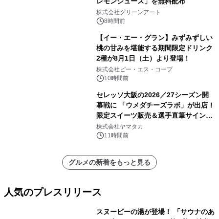
レモンジュース」を無料配布
株式会社グリーンアート
8時間前
【イー・エー・グラン】みずみずしい
桃の甘みを堪能する期間限定ドリンク
2種が8月1日（土）より登場！
株式会社ピー・エス・コープ
10時間前
セレッソ大阪の2026／27シーズン開
幕戦に 「ウメダチーズラボ」が出店！
限定スイーツ販売＆選手直筆サイング
ッズが当たる抽選会を 8月8日に開催
株式会社ヤマタカ
11時間前
グルメの新着をもっと見る
人気のプレスリリース
スヌーピーの湯が登場！ 「サウナのあ