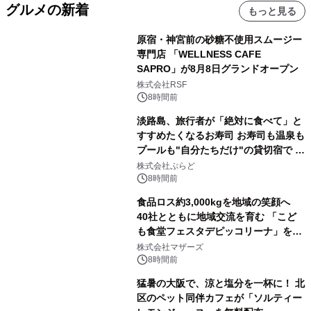
グルメの新着
もっと見る
原宿・神宮前の砂糖不使用スムージー
専門店 「WELLNESS CAFE
SAPRO」が8月8日グランドオープン
株式会社RSF
8時間前
淡路島、旅行者が「絶対に食べて」と
すすめたくなるお寿司 お寿司も温泉も
プールも"自分たちだけ"の貸切宿で 1
日1組限定「岩屋温泉 絵島別庭 海と
株式会社ぷらど
森」の握り寿司プラン
8時間前
食品ロス約3,000kgを地域の笑顔へ
40社とともに地域交流を育む 「こど
も食堂フェスタデピッコリーナ」を9
月5日(土)開催
株式会社マザーズ
8時間前
猛暑の大阪で、涼と塩分を一杯に！ 北
区のペット同伴カフェが「ソルティー