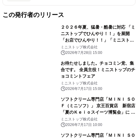
この発行者のリリース
２０２６年夏、猛暑・酷暑に対応 「ミ
ニストップでひんやり！！」を展開
「お店でひんやり！！」「ミニストッ
プアプリでひんやり！！」「おうちで
ミニストップ株式会社
ひんやり！！」
2026年7月28日 15:00
お待たせしました。チョコミン党、集
合です。 全員主役！ミニストップのチ
ョコミントフェア
ミニストップ株式会社
2026年7月17日 15:00
ソフトクリーム専門店「ＭＩＮＩ ＳＯ
Ｆ（ミニソフ）」 京王百貨店 新宿店
「夏のＫｅｉｏスイーツ博覧会」に ２
０２６年７月１７日（金）～出店
ミニストップ株式会社
2026年7月17日 10:00
ソフトクリーム専門店「ＭＩＮＩ ＳＯ