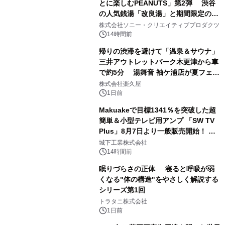
とに楽しむPEANUTS」第2弾 渋谷
の人気銭湯「改良湯」と期間限定のコ
1
ラボレーション サウナイキタイコラ
株式会社ソニー・クリエイティブプロダクツ
ボグッズも発売決定！
14時間前
帰りの渋滞を避けて「温泉＆サウナ」
三井アウトレットパーク木更津から車
で約5分 湯舞音 袖ケ浦店が夏フェア
2
メニューを提供
株式会社楽久屋
1日前
Makuakeで目標1341％を突破した超
簡単＆小型テレビ用アンプ 「SW TV
Plus」8月7日より一般販売開始！ ケ
3
ーブル1本つなぐだけ、テレビの音が
城下工業株式会社
ぐっと豊かに
14時間前
眠りづらさの正体──寝ると呼吸が弱
くなる"体の構造"をやさしく解説する
シリーズ第1回
4
トラタニ株式会社
1日前