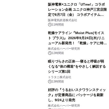
阪神電車×ユニクロ「UTme!」コラボ
レーション企画 ユニクロ神戸三宮店限
定で8月7日（金） コラボアイテムが
発売決定！
阪神電気鉄道株式会社
11時間前
乾燥ケアライン『Moist Plus(モイス
ト プラス)』 2026年9月24日(木)リニ
ューアル新発売！ 「乾燥」ケアに特化
し、ライン使いで潤いに満ちた肌へ
株式会社ハーバー研究所
12時間前
眠りづらさの正体──寝ると呼吸が弱
くなる"体の構造"をやさしく解説する
シリーズ第1回
トラタニ株式会社
13時間前
好評の『うるおいスクワランスティッ
ク』が定番商品に パッケージを刷新
し、9/24より発売
株式会社ハーバー研究所