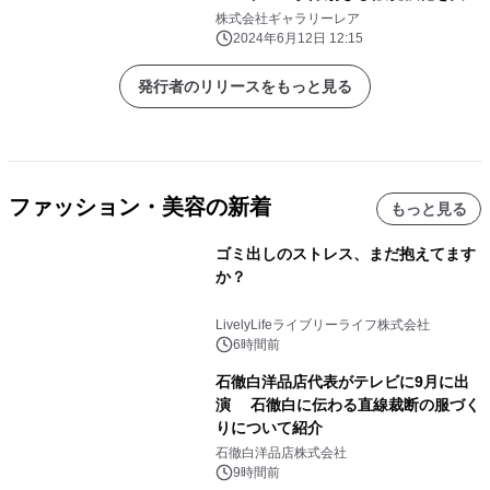
施！！
株式会社ギャラリーレア
2024年6月12日 12:15
発行者のリリースをもっと見る
ファッション・美容の新着
もっと見る
ゴミ出しのストレス、まだ抱えてます
か？
LivelyLifeライブリーライフ株式会社
6時間前
石徹白洋品店代表がテレビに9月に出
演 石徹白に伝わる直線裁断の服づく
りについて紹介
石徹白洋品店株式会社
9時間前