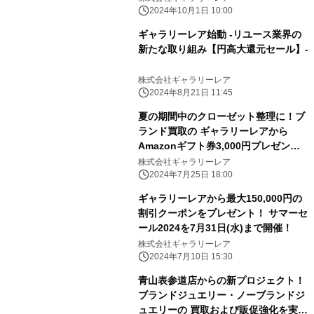
2024年10月1日 10:00
ギャラリーレア始動 -リユース業界の
新たな取り組み【円高大還元セール】-
株式会社ギャラリーレア
2024年8月21日 11:45
夏の期間中のクローゼット整理に！ブ
ランド買取の ギャラリーレアから
Amazonギフト券3,000円プレゼン
ト ～お買取り初成約の方対象～
株式会社ギャラリーレア
2024年7月25日 18:00
ギャラリーレアから最大150,000円の
割引クーポンをプレゼント！ サマーセ
ール2024を7月31日(水)まで開催！
株式会社ギャラリーレア
2024年7月10日 15:30
青山表参道店からの新プロジェクト！
ブランドジュエリー・ノーブランドジ
ュエリーの 買取および販促強化を実