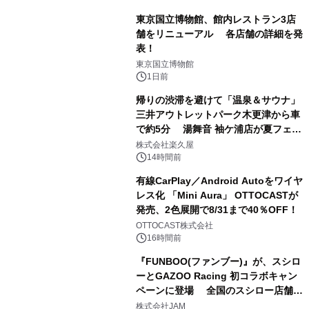
東京国立博物館、館内レストラン3店
舗をリニューアル 各店舗の詳細を発
表！
1
東京国立博物館
1日前
帰りの渋滞を避けて「温泉＆サウナ」
三井アウトレットパーク木更津から車
で約5分 湯舞音 袖ケ浦店が夏フェア
2
メニューを提供
株式会社楽久屋
14時間前
有線CarPlay／Android Autoをワイヤ
レス化 「Mini Aura」 OTTOCASTが
発売、2色展開で8/31まで40％OFF！
3
OTTOCAST株式会社
16時間前
『FUNBOO(ファンブー)』が、スシロ
ーとGAZOO Racing 初コラボキャン
ペーンに登場 全国のスシロー店舗で
4
GR 4車種の FUNBOO(ミニカー)付き
株式会社JAM