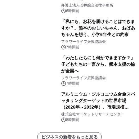
弁護士法人若井綜合法律事務所
6時間前
「私にも、お花を届けることはできま
すか？」熊本のおじいちゃん、おばあ
ちゃんを想う、小学6年生との約束
フラワーライフ振興協議会
7時間前
「わたしたちにも何かできますか？」
子どもたちの一言から、熊本支援の輪
が全国へ
フラワーライフ振興協議会
7時間前
アルミニウム・ジルコニウム合金スパ
ッタリングターゲットの世界市場
（2026年～2032年）、市場規模
（0.995、0.999、その他）・分析レポ
株式会社マーケットリサーチセンター
ートを発表
8時間前
ビジネスの新着をもっと見る