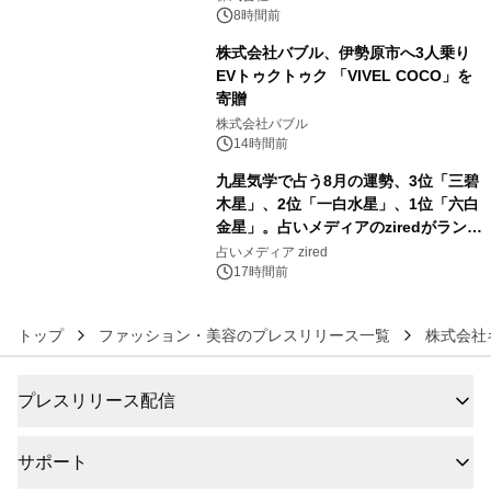
メニューが展開されます
8時間前
株式会社バブル、伊勢原市へ3人乗り
EVトゥクトゥク 「VIVEL COCO」を
寄贈
5
株式会社バブル
14時間前
九星気学で占う8月の運勢、3位「三碧
木星」、2位「一白水星」、1位「六白
金星」。占いメディアのziredがランキ
6
ングを発表
占いメディア zired
17時間前
トップ
ファッション・美容のプレスリリース一覧
株式会社
プレスリリース配信
サポート