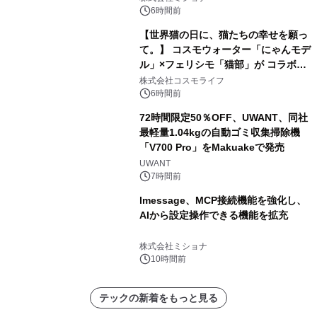
6時間前
【世界猫の日に、猫たちの幸せを願っ
て。】 コスモウォーター「にゃんモデ
ル」×フェリシモ「猫部」が コラボキ
ャンペーンを実施
株式会社コスモライフ
6時間前
72時間限定50％OFF、UWANT、同社
最軽量1.04kgの自動ゴミ収集掃除機
「V700 Pro」をMakuakeで発売
UWANT
7時間前
lmessage、MCP接続機能を強化し、
AIから設定操作できる機能を拡充
株式会社ミショナ
10時間前
テックの新着をもっと見る