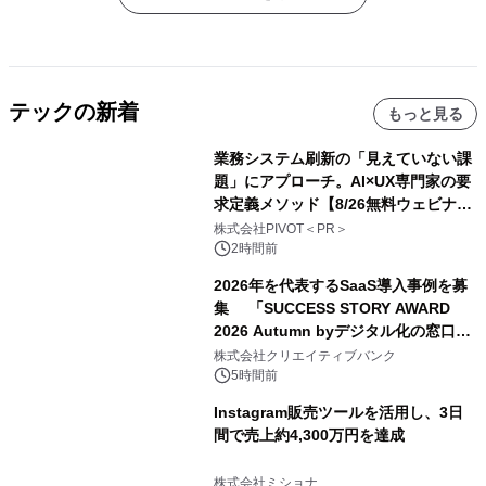
テックの新着
もっと見る
業務システム刷新の「見えていない課
題」にアプローチ。AI×UX専門家の要
求定義メソッド【8/26無料ウェビナ
ー】株式会社PIVOT
株式会社PIVOT＜PR＞
2時間前
2026年を代表するSaaS導入事例を募
集 「SUCCESS STORY AWARD
2026 Autumn byデジタル化の窓口」
開催
株式会社クリエイティブバンク
5時間前
Instagram販売ツールを活用し、3日
間で売上約4,300万円を達成
株式会社ミショナ