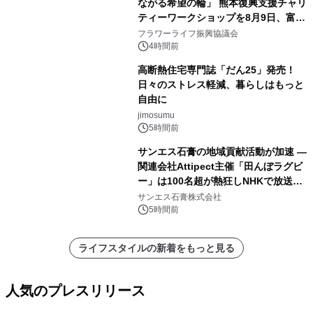
ながる希望の輪」 熊本復興支援チャリ
ティーワークショップを8月9日、富
山・射水で開催
フラワーライフ振興協議会
4時間前
高断熱住宅専門誌「だん25」発売！
日々のストレス軽減、暮らしはもっと
自由に
jimosumu
5時間前
サンエス石膏の地域貢献活動が加速 ―
関連会社Attipect主催「田んぼラグビ
ー」は100名超が熱狂しNHKで放送さ
れました。
サンエス石膏株式会社
5時間前
ライフスタイルの新着をもっと見る
人気のプレスリリース