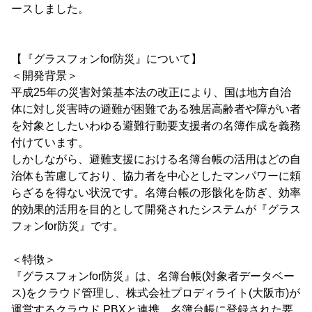
ースしました。
【『グラスフォンfor防災』について】
＜開発背景＞
平成25年の災害対策基本法の改正により、国は地方自治
体に対し災害時の避難が困難である独居高齢者や障がい者
を対象としたいわゆる避難行動要支援者の名簿作成を義務
付けています。
しかしながら、避難支援における名簿台帳の活用はどの自
治体も苦慮しており、協力者を中心としたマンパワーに頼
らざるを得ない状況です。名簿台帳の形骸化を防ぎ、効率
的効果的活用を目的として開発されたシステムが『グラス
フォンfor防災』です。
＜特徴＞
『グラスフォンfor防災』は、名簿台帳(対象者データベー
ス)をクラウド管理し、株式会社プロディライト(大阪市)が
運営するクラウド PBXと連携。名簿台帳に登録された要