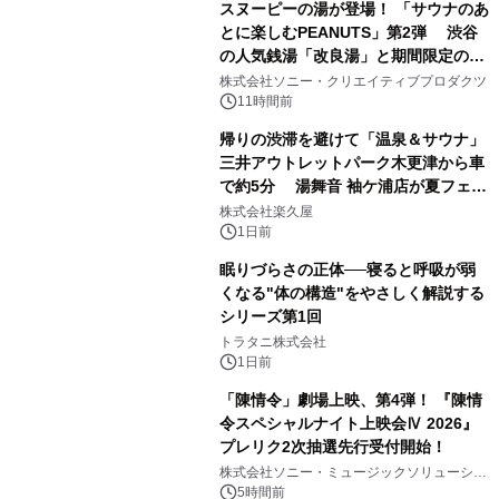
スヌーピーの湯が登場！ 「サウナのあ
とに楽しむPEANUTS」第2弾 渋谷
の人気銭湯「改良湯」と期間限定のコ
1
ラボレーション サウナイキタイコラ
株式会社ソニー・クリエイティブプロダクツ
ボグッズも発売決定！
11時間前
帰りの渋滞を避けて「温泉＆サウナ」
三井アウトレットパーク木更津から車
で約5分 湯舞音 袖ケ浦店が夏フェア
2
メニューを提供
株式会社楽久屋
1日前
眠りづらさの正体──寝ると呼吸が弱
くなる"体の構造"をやさしく解説する
シリーズ第1回
3
トラタニ株式会社
1日前
「陳情令」劇場上映、第4弾！ 『陳情
令スペシャルナイト上映会Ⅳ 2026』
プレリク2次抽選先行受付開始！
4
株式会社ソニー・ミュージックソリューショ
ンズ
5時間前