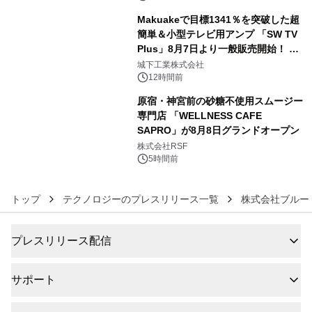
Makuakeで目標1341％を突破した超
簡単＆小型テレビ用アンプ 「SW TV
Plus」8月7日より一般販売開始！ ケ
5
ーブル1本つなぐだけ、テレビの音が
城下工業株式会社
ぐっと豊かに
12時間前
原宿・神宮前の砂糖不使用スムージー
専門店 「WELLNESS CAFE
SAPRO」が8月8日グランドオープン
6
株式会社RSF
5時間前
トップ
テクノロジーのプレスリリース一覧
株式会社ブルー
プレスリリース配信
サポート