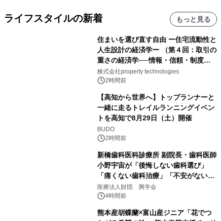
ライフスタイルの新着
もっと見る
住まいを選び直す自由 ー住宅流動性と
人生設計の経済学ー （第４回：取引の
重さの経済学──情報・信頼・制度を
PropTechはどう組み替えるか）｜
株式会社property technologies
PropTech-Lab
2時間前
【高知から世界へ】トップランナーと
一緒に走るトレイルランニングイベン
トを高知で8月29日（土）開催
BUDO
2時間前
新橋歯科医科診療所 副院長・歯科医師
小野宇宙が「後悔しない歯科選び」
「痛くない歯科治療」「不安がない治
療計画」をテーマに専門監修
医療法人財団 興学会
4時間前
熊本産胡蝶蘭×富山産ジニア「花でつ