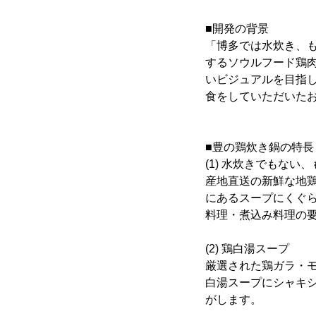
■開発の背景
「博多では水炊き、
するソウルフード鶏
いビジュアルを目指
食をしていただいた
■豊の鶏炊き鍋の特長
(1) 水炊きでもな
産地直送の新鮮な地
にあるスープにくぐ
料理・煮込み料理の
(2) 鶏白湯スープ
厳選された鶏ガラ・
白湯スープにシャキ
がします。