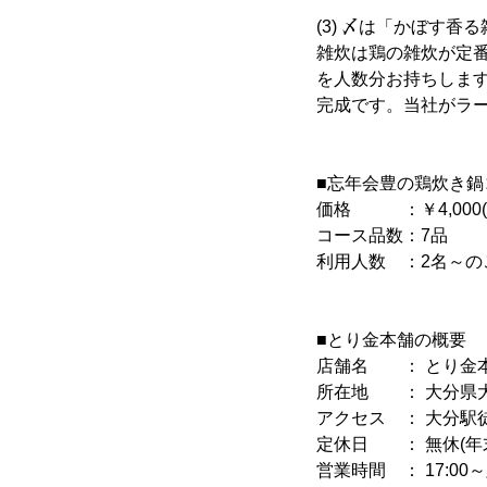
(3) 〆は「かぼす香
雑炊は鶏の雑炊が定番
を人数分お持ちしま
完成です。当社がラ
■忘年会豊の鶏炊き鍋
価格 ：￥4,000(
コース品数：7品
利用人数 ：2名～の
■とり金本舗の概要
店舗名 ： とり金
所在地 ： 大分県大分市
アクセス ： 大分駅
定休日 ： 無休(年
営業時間 ： 17:00～