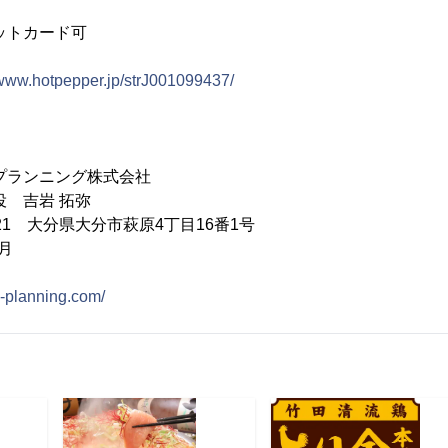
ットカード可
/www.hotpepper.jp/strJ001099437/
プランニング株式会社
役 吉岩 拓弥
921 大分県大分市萩原4丁目16番1号
月
ld-planning.com/