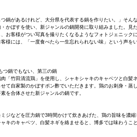
もつ鍋があるけれど、大分県を代表する鍋を作りたい。」そん
肉・かぼすを使い、新ジャンルの鍋開発に取り組みました。見
し、お客様がつい写真を撮りたくなるようなフォトジェニック
お客様には、「一度食べたら一生忘れられない味」という声を
い、もつ鍋でもない、第三の鍋
鶏肉「竹田清流鶏」を使用し、シャキシャキのキャベツと白髪
らせて自家製のかぼすポン酢でいただきます。鶏のお刺身・蒸
要素を合体させた新ジャンルの鍋です。
モミジなどを圧力鍋で3時間かけて炊きあげた、鶏の旨味を濃縮
シャキのキャベツ、白髪ネギを絡ませると、博多では味わうこ