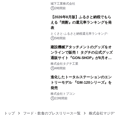
3
ーブル1本つなぐだけ、テレビの音が
城下工業株式会社
ぐっと豊かに
2時間前
【2026年8月版】ふるさと納税でもら
える『焼酎』の還元率ランキングを発
表
4
とくさと-ふるさと納税還元率ランキング-
5時間前
建設機械アタッチメントのグッズをオ
ンラインで販売！ タグチの公式グッズ
通販サイト『GON-SHOP』が8月オー
5
プン
株式会社タグチ工業
4時間前
進化したトータルステーションのエン
トリーモデル 『GM-120シリーズ』を
発売
6
株式会社トプコン
22時間前
トップ
フード・飲食のプレスリリース一覧
株式会社マジデ