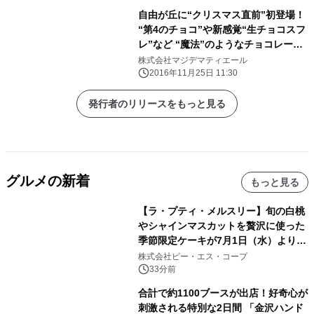
自由が丘に“クリスマス直前”初登場！
“第4のチョコ”や新感覚“生チョコスフ
レ”など “魔法”のようなチョコレート
が勢ぞろい！ ビーントゥバーにこだわ
株式会社マジデマティエール
ったチョコレート専門店 「マジドゥシ
2016年11月25日 11:30
ョコラ」が12月17日 自由が丘にオー
プン
発行者のリリースをもっと見る
グルメの新着
もっと見る
【ラ・プティ・メルスリー】旬の白桃
やシャインマスカットを贅沢に使った
季節限定ケーキが7月1日（水）より順
次登場！
株式会社ピー・エス・コープ
33分前
合計で約1100ブースが出店！好奇心が
刺激される特別な2日間 「金沢ハンド