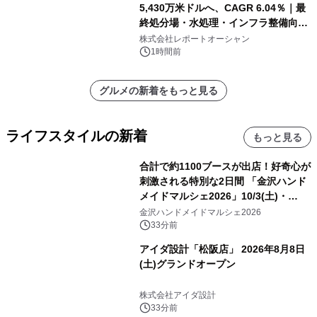
5,430万米ドルへ、CAGR 6.04％｜最
終処分場・水処理・インフラ整備向け
需要拡大
株式会社レポートオーシャン
1時間前
グルメの新着をもっと見る
ライフスタイルの新着
もっと見る
合計で約1100ブースが出店！好奇心が
刺激される特別な2日間 「金沢ハンド
メイドマルシェ2026」10/3(土)・
10/4(日)開催
金沢ハンドメイドマルシェ2026
33分前
アイダ設計「松阪店」 2026年8月8日
(土)グランドオープン
株式会社アイダ設計
33分前