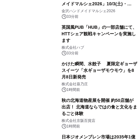
メイドマルシェ2026」10/3(土)・
10/4(日)開催
金沢ハンドメイドマルシェ2026
33分前
英国風PUB「HUB」の一部店舗にて、
HTTシェア観戦キャンペーンを実施し
ます
株式会社ハブ
33分前
かけた瞬間、水餃子 夏限定ギョーザ
スイーツ「水ギョーザモウモウ」を8
月8日新発売
株式会社葵乃庄
1時間前
秋の北海道物産展を開催 約50店舗が
出店！ 北海道ならではの食と文化をま
るごと体験
株式会社京阪百貨店
1時間前
日本ジオメンブレン市場は2035年1億