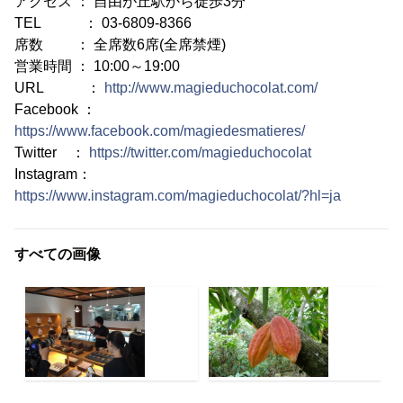
アクセス ： 自由が丘駅から徒歩3分
TEL ： 03-6809-8366
席数 ： 全席数6席(全席禁煙)
営業時間 ： 10:00～19:00
URL ：
http://www.magieduchocolat.com/
Facebook ：
https://www.facebook.com/magiedesmatieres/
Twitter ：
https://twitter.com/magieduchocolat
Instagram：
https://www.instagram.com/magieduchocolat/?hl=ja
すべての画像