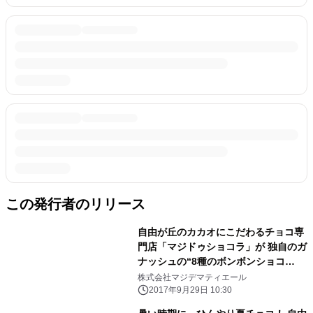
この発行者のリリース
自由が丘のカカオにこだわるチョコ専
門店「マジドゥショコラ」が 独自のガ
ナッシュの“8種のボンボンショコ
ラ”を販売開始！ ～「ここだけ」のビ
株式会社マジデマティエール
ーントゥーバーチョコレート～
2017年9月29日 10:30