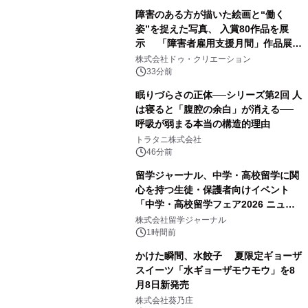
障害のある方が描いた絵画と“働く
姿”を捉えた写真、 入賞80作品を展
示 「障害者雇用支援月間」作品展示
会を 東京・愛知で開催
株式会社ドゥ・クリエーション
33分前
眠りづらさの正体──シリーズ第2回 人
は寝ると「腹腔の余白」が消える──
呼吸が弱まる本当の構造的理由
トラタニ株式会社
46分前
留学ジャーナル、中学・高校留学に関
心を持つ生徒・保護者向けイベント
「中学・高校留学フェア2026 ニュー
ジーランド＆オーストラリア」を
株式会社留学ジャーナル
9/12(土)に開催
1時間前
かけた瞬間、水餃子 夏限定ギョーザ
スイーツ「水ギョーザモウモウ」を8
月8日新発売
株式会社葵乃庄