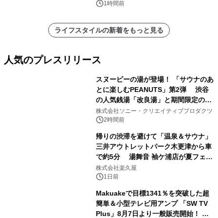
1時間前
ライフスタイルの新着をもっと見る
人気のプレスリリース
スヌーピーの湯が登場！ 「サウナのあ
とに楽しむPEANUTS」第2弾 渋谷
の人気銭湯「改良湯」と期間限定のコ
1
ラボレーション サウナイキタイコラ
株式会社ソニー・クリエイティブプロダクツ
ボグッズも発売決定！
2時間前
帰りの渋滞を避けて「温泉＆サウナ」
三井アウトレットパーク木更津から車
で約5分 湯舞音 袖ケ浦店が夏フェア
2
メニューを提供
株式会社楽久屋
1日前
Makuakeで目標1341％を突破した超
簡単＆小型テレビ用アンプ 「SW TV
Plus」8月7日より一般販売開始！ ケ