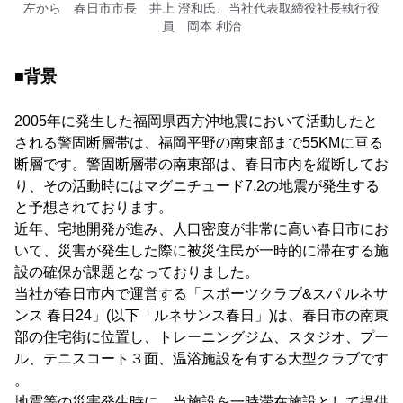
左から 春日市市長 井上 澄和氏、当社代表取締役社長執行役
員 岡本 利治
■背景
2005年に発生した福岡県西方沖地震において活動したと
される警固断層帯は、福岡平野の南東部まで55KMに亘る
断層です。警固断層帯の南東部は、春日市内を縦断してお
り、その活動時にはマグニチュード7.2の地震が発生する
と予想されております。
近年、宅地開発が進み、人口密度が非常に高い春日市にお
いて、災害が発生した際に被災住民が一時的に滞在する施
設の確保が課題となっておりました。
当社が春日市内で運営する「スポーツクラブ&スパ ルネサ
ンス 春日24」(以下「ルネサンス春日」)は、春日市の南東
部の住宅街に位置し、トレーニングジム、スタジオ、プー
ル、テニスコート３面、温浴施設を有する大型クラブです
。
地震等の災害発生時に、当施設を一時滞在施設として提供