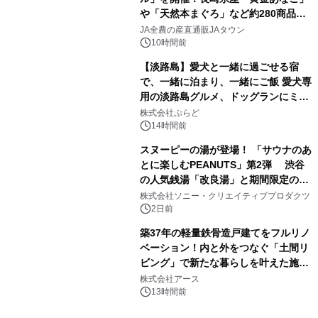
や「天然本まぐろ」など約280商品を
3
販売！～毎月１０日の定例企画～
JA全農の産直通販JAタウン
10時間前
【淡路島】愛犬と一緒に過ごせる宿
で、一緒に泊まり、一緒にご飯 愛犬専
用の淡路島グルメ、ドッグランにミニ
4
プール グランピングとトレーラーハウ
株式会社ぷらど
スの2施設で
14時間前
スヌーピーの湯が登場！ 「サウナのあ
とに楽しむPEANUTS」第2弾 渋谷
の人気銭湯「改良湯」と期間限定のコ
5
ラボレーション サウナイキタイコラ
株式会社ソニー・クリエイティブプロダクツ
ボグッズも発売決定！
2日前
築37年の軽量鉄骨造戸建てをフルリノ
ベーション！内と外をつなぐ「土間リ
ビング」で新たな暮らしを叶えた施工
6
事例を株式会社アースが公開
株式会社アース
13時間前