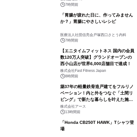
7時間前
「胃腸が疲れた日に、作ってみません
か？」胃腸にやさしいレシピ
医療法人社団信亮会戸塚西口さとう内科
7時間前
【エニタイムフィットネス 国内の会員
数120万人突破】グランドオープンの
西小山店が世界6,000店舗目で達成！
株式会社Fast Fitness Japan
8時間前
築37年の軽量鉄骨造戸建てをフルリノ
ベーション！内と外をつなぐ「土間リ
ビング」で新たな暮らしを叶えた施工
事例を株式会社アースが公開
株式会社アース
13時間前
「Honda CB250T HAWK」Tシャツ登
場