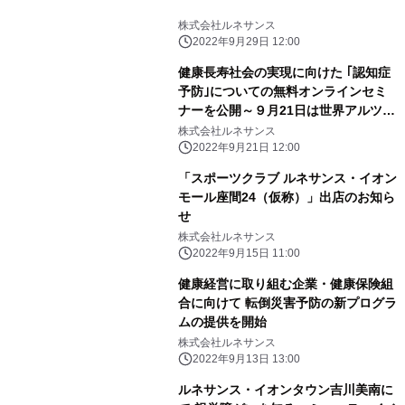
株式会社ルネサンス
2022年9月29日 12:00
健康長寿社会の実現に向けた ｢認知症
予防｣についての無料オンラインセミ
ナーを公開～９月21日は世界アルツハ
イマーデー～
株式会社ルネサンス
2022年9月21日 12:00
「スポーツクラブ ルネサンス・イオン
モール座間24（仮称）」出店のお知ら
せ
株式会社ルネサンス
2022年9月15日 11:00
健康経営に取り組む企業・健康保険組
合に向けて 転倒災害予防の新プログラ
ムの提供を開始
株式会社ルネサンス
2022年9月13日 13:00
ルネサンス・イオンタウン吉川美南に