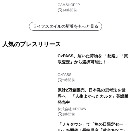
CAMSHOP.JP
14時間前
ライフスタイルの新着をもっと見る
人気のプレスリリース
CxPASS、届いた荷物を 「配送」「買
取査定」から選択可能に！
1
C×PASS
5時間前
累計2万箱販売、日本発の思考法を世
界へ 「人生よかったカルタ」英語版
発売中
2
株式会社HIROWA
1時間前
「ＪＡタウン」で「魚の日限定セー
ル」を開催！長崎県産「黄金あなご」