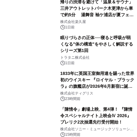
帰りの渋滞を避けて「温泉＆サウナ」
三井アウトレットパーク木更津から車
で約5分 湯舞音 袖ケ浦店が夏フェア
3
メニューを提供
株式会社楽久屋
1日前
眠りづらさの正体──寝ると呼吸が弱
くなる"体の構造"をやさしく解説する
シリーズ第1回
4
トラタニ株式会社
1日前
1833年に英国王室御用達を賜った世界
初のウイスキー 『ロイヤル・ブラック
ラ』の旗艦店が2026年6月新宿に誕
5
生 バカルディ ジャパンと連携した
株式会社ティグリス
没入型バー「BAR Arca」
23時間前
「陳情令」劇場上映、第4弾！ 『陳情
令スペシャルナイト上映会Ⅳ 2026』
プレリク2次抽選先行受付開始！
6
株式会社ソニー・ミュージックソリューショ
ンズ
15時間前