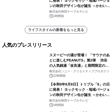
に発表！ ヨックモック・地域バージョ
ンの秋田デザイン缶が誕生 ～かわいい
秋田犬の子犬と秋田の四季と名所を巡
株式会社秋田ケーブルテレビ
るパッケージ～ 9月1日(火)秋田県内で
1時間前
販売開始
ライフスタイルの新着をもっと見る
人気のプレスリリース
スヌーピーの湯が登場！ 「サウナのあ
とに楽しむPEANUTS」第2弾 渋谷
の人気銭湯「改良湯」と期間限定のコ
1
ラボレーション サウナイキタイコラ
株式会社ソニー・クリエイティブプロダクツ
ボグッズも発売決定！
22時間前
【令和8年8月8日】トリプル「8」の日
に発表！ ヨックモック・地域バージョ
ンの秋田デザイン缶が誕生 ～かわいい
2
秋田犬の子犬と秋田の四季と名所を巡
株式会社秋田ケーブルテレビ
るパッケージ～ 9月1日(火)秋田県内で
1時間前
販売開始