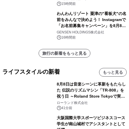
15時間前
わんわんリゾート 粟津の"看板犬"の名
前をみんなで決めよう！ Instagramで
「お名前募集キャンペーン」を8月8日
(土)より開催
GENSEN HOLDINGS株式会社
16時間前
旅行の新着をもっと見る
ライフスタイルの新着
もっと見る
8月8日は音楽シーンに革新をもたらし
た 伝説のリズムマシン「TR-808」を
祝う日 ～Roland Store Tokyoで実機
を展示しての 記念キャンペーンを開
ローランド株式会社
催 英国ラジオ「NTS」の 特別プログ
41分前
ラムや、「TR-808」を愛する伝説的
大阪国際大学スポーツビジネスコース
アーティストを フィーチャーしたアニ
学生が南山城村でアシスタントとして
メーションを公開～