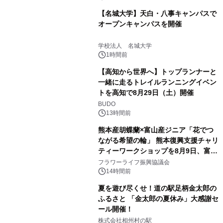
【名城大学】天白・八事キャンパスで
オープンキャンパスを開催
学校法人 名城大学
1時間前
【高知から世界へ】トップランナーと
一緒に走るトレイルランニングイベン
トを高知で8月29日（土）開催
BUDO
13時間前
熊本産胡蝶蘭×富山産ジニア「花でつ
ながる希望の輪」 熊本復興支援チャリ
ティーワークショップを8月9日、富
山・射水で開催
フラワーライフ振興協議会
14時間前
夏を遊び尽くせ！道の駅足柄金太郎の
ふるさと 「金太郎の夏休み」大感謝セ
ール開催！
株式会社相州村の駅