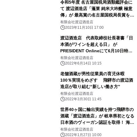
令和5年度 名古屋国税局酒類鑑評会に
て 渡辺酒造店「蓬莱 純米大吟醸 極意
傳」が 最高賞の名古屋国税局長賞を受
賞！
有限会社渡辺酒造店
2023年11月10日 17:00
渡辺酒造店 代表取締役社長著書「日
本酒がワインを超える日」 が
PRESIDENT Onlineにて6月10日特集
記事が公開！
有限会社渡辺酒造店
2022年6月14日 10:15
老舗酒蔵が男性従業員の育児休暇
100％実現をめざす 飛騨市の渡辺酒
造店が取り組む“新しい働き方”
有限会社渡辺酒造店
2022年3月30日 11:45
世界40ヶ国に輸出実績を持つ飛騨市の
酒蔵「渡辺酒造店」が 岐阜県初となる
日本酒のヴィーガン認証を取得！ 海外
への輸出拡大を目指す
有限会社渡辺酒造店
2022年1月27日 10:00