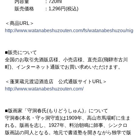
内容量 ：720ml
販売価格 ：1,296円(税込)
＜商品URL＞
http://www.watanabeshuzouten.com/fs/watanabeshuzou/nigo
■販売について
全国のお取引先酒販店様、小売店様、直売店(飛騨市古川
町)、インターネット通販でお買い求めいただけます。
＜蓬莱蔵元渡辺酒造店 公式通販サイトURL＞
http://www.watanabeshuzouten.com/
■版画家「守洞春氏(もりどうしゅん)」について
守洞春(本名・守ヶ洞守造)は1909年、高山市馬場町に生ま
れる。版画を志し、1927年、料治朝鳴に師事、シンクロ
版画誌の同人となる。地元で書道塾を開きながら独学で版