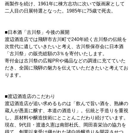
画製作を続け、1961年に棟方志功に次いで版画家として
二人目の日展特選となった。1985年に75歳で死去。
■日本酒「古川祭」今後の展開
渡辺酒造店では飛騨市古川町で240年続く古川祭の伝統を
次世代に遺していきたいと考え、古川祭保存会に日本酒
「古川祭」の販売総額の3％を寄付いたします。
寄付金は古川祭の広報PRや備品などの調達に充てていた
だき、全国に飛騨の魅力を伝えていただきたいと考えてお
ります。
■渡辺酒造店のこだわり
渡辺酒造店が追い求めるものは「飲んで旨い酒を、熟練の
蔵人が愚直に醸す、本道の酒造り」。伝統と手造りを重視
し、原材料や醸造技術にとことんこだわり続けています。
現在、9代目・渡邉久憲は南部杜氏、岡田喜栄治の協力を
得て、創業以来受け継がれた諸白吟醸造りを開花させつ