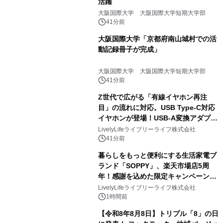
活躍
大阪国際大学 大阪国際大学短期大学部
41分前
大阪国際大学「京都府南山城村での活
動記録冊子が完成」
大阪国際大学 大阪国際大学短期大学部
41分前
Z世代で広がる「有線イヤホン再注
目」の流れに対応。USB Type-C対応
イヤホンが登場！USB-A変換アダプタ
ー付きでスマホからパソコンまで幅広
LivelyLifeライブリーライフ株式会社
く活用可能
41分前
暮らしをもっと便利にする生活家電ブ
ランド「SOPPY」、楽天市場店5周
年！感謝を込めた限定キャンペーンを
8月10日より開催
LivelyLifeライブリーライフ株式会社
1時間前
【令和8年8月8日】トリプル「8」の日