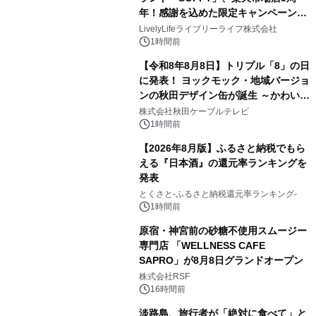
年！感謝を込めた限定キャンペーンを
8月10日より開催
LivelyLifeライブリーライフ株式会社
1時間前
【令和8年8月8日】トリプル「8」の日
に発表！ ヨックモック・地域バージョ
ンの秋田デザイン缶が誕生 ～かわいい
秋田犬の子犬と秋田の四季と名所を巡
株式会社秋田ケーブルテレビ
るパッケージ～ 9月1日(火)秋田県内で
1時間前
販売開始
【2026年8月版】ふるさと納税でもら
える『日本酒』の還元率ランキングを
発表
とくさと-ふるさと納税還元率ランキング-
1時間前
原宿・神宮前の砂糖不使用スムージー
専門店 「WELLNESS CAFE
SAPRO」が8月8日グランドオープン
株式会社RSF
16時間前
淡路島、旅行者が「絶対に食べて」と