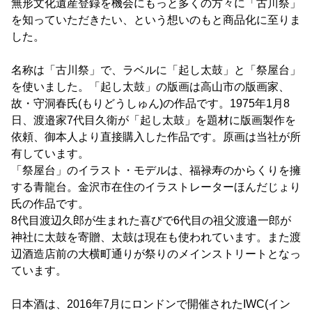
無形文化遺産登録を機会にもっと多くの方々に「古川祭」
を知っていただきたい、という想いのもと商品化に至りま
した。
名称は「古川祭」で、ラベルに「起し太鼓」と「祭屋台」
を使いました。「起し太鼓」の版画は高山市の版画家、
故・守洞春氏(もりどうしゅん)の作品です。1975年1月8
日、渡邉家7代目久衛が「起し太鼓」を題材に版画製作を
依頼、御本人より直接購入した作品です。原画は当社が所
有しています。
「祭屋台」のイラスト・モデルは、福禄寿のからくりを擁
する青龍台。金沢市在住のイラストレーターほんだじょり
氏の作品です。
8代目渡辺久郎が生まれた喜びで6代目の祖父渡邉一郎が
神社に太鼓を寄贈、太鼓は現在も使われています。また渡
辺酒造店前の大横町通りが祭りのメインストリートとなっ
ています。
日本酒は、2016年7月にロンドンで開催されたIWC(イン