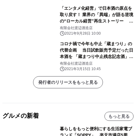
「エンタメ化経営」で日本酒の原点を
取り戻す！ 業界の「異端」が語る逆境
の“ローカル経営”再生ストーリー
『日本酒がワインを超える日』9月28
有限会社渡辺酒造店
日(火)発売！
2021年9月28日 10:00
コロナ禍で今年も中止「蔵まつり」の
代替企画 当日試飲販売予定だった日
本酒を 「蔵まつり中止残念記念酒」と
して3月19日より数量限定で発売！
有限会社渡辺酒造店
2021年3月15日 10:45
発行者のリリースをもっと見る
グルメの新着
もっと見る
暮らしをもっと便利にする生活家電ブ
ランド「SOPPY」、楽天市場店5周