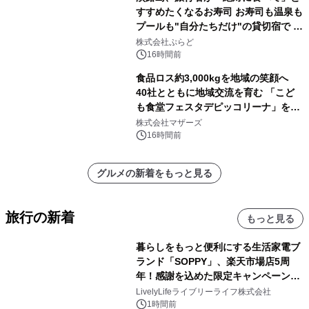
すすめたくなるお寿司 お寿司も温泉も
プールも"自分たちだけ"の貸切宿で 1
日1組限定「岩屋温泉 絵島別庭 海と
株式会社ぷらど
森」の握り寿司プラン
16時間前
食品ロス約3,000kgを地域の笑顔へ
40社とともに地域交流を育む 「こど
も食堂フェスタデピッコリーナ」を9
月5日(土)開催
株式会社マザーズ
16時間前
グルメの新着をもっと見る
旅行の新着
もっと見る
暮らしをもっと便利にする生活家電ブ
ランド「SOPPY」、楽天市場店5周
年！感謝を込めた限定キャンペーンを
8月10日より開催
LivelyLifeライブリーライフ株式会社
1時間前