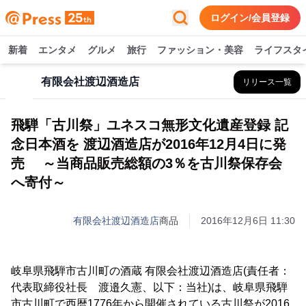
ログイン/会員登録
新着
エンタメ
グルメ
旅行
ファッション・美容
ライフスタ
有限会社渡辺酒造店
リリース一覧
飛騨「古川祭」ユネスコ無形文化遺産登録 記
念日本酒を 渡辺酒造店が2016年12月4日に発
売 ～当商品販売総額の3％を古川祭保存会
へ寄付～
有限会社渡辺酒造店
商品
2016年12月6日 11:30
岐阜県飛騨市古川町の酒蔵 有限会社渡辺酒造店(責任者：
代表取締役社長 渡邉久憲、以下：当社)は、岐阜県飛騨
市古川町で西暦1776年から開催されている古川祭が2016