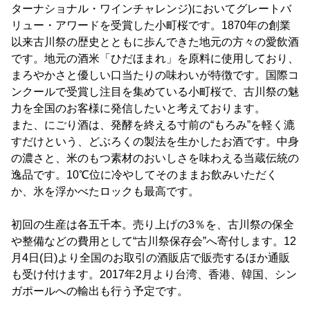
ターナショナル・ワインチャレンジ)においてグレートバ
リュー・アワードを受賞した小町桜です。1870年の創業
以来古川祭の歴史とともに歩んできた地元の方々の愛飲酒
です。地元の酒米「ひだほまれ」を原料に使用しており、
まろやかさと優しい口当たりの味わいが特徴です。国際コ
ンクールで受賞し注目を集めている小町桜で、古川祭の魅
力を全国のお客様に発信したいと考えております。
また、にごり酒は、発酵を終える寸前の“もろみ”を軽く漉
すだけという、どぶろくの製法を生かしたお酒です。中身
の濃さと、米のもつ素材のおいしさを味わえる当蔵伝統の
逸品です。10℃位に冷やしてそのままお飲みいただく
か、氷を浮かべたロックも最高です。
初回の生産は各五千本。売り上げの3％を、古川祭の保全
や整備などの費用として“古川祭保存会”へ寄付します。12
月4日(日)より全国のお取引の酒販店で販売するほか通販
も受け付けます。2017年2月より台湾、香港、韓国、シン
ガポールへの輸出も行う予定です。