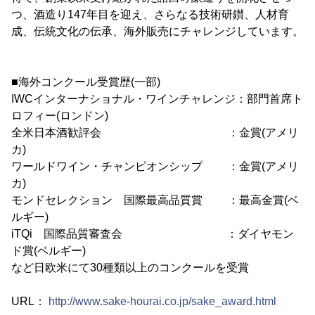
つ、酒造り147年目を迎え、さらなる技術研鑚、人材育
成、伝統文化の伝承、海外販売にチャレンジしています。
■海外コンクール受賞歴(一部)
IWCインターナショナル・ワインチャレンジ：部門首席ト
ロフィー(ロンドン)
全米日本酒歓評会 ：金賞(アメリ
カ)
ワールドワイン・チャンピオンシップ ：金賞(アメリ
カ)
モンドセレクション 国際最高品質賞 ：最高金賞(ベ
ルギー)
iTQi 国際品質審査会 ：ダイヤモン
ド賞(ベルギー)
など日欧米にて30種類以上のコンクールを受賞
URL：
http://www.sake-hourai.co.jp/sake_award.html