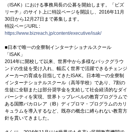
（ISAK）における事務局長の公募を開始します。「ビズ
リーチ」のサイト上に特設ページを開設し、2016年11月
30日から12月27日まで募集します。
特設ページURL :
https://www.bizreach.jp/content/executive/isak/
■日本で唯一の全寮制インターナショナルスクール
「ISAK」
2014年に開校して以来、世界中から多様なバックグラウ
ンドの生徒を受け入れ、幅広く世界で活躍できるチェンジ
メーカーの育成を目指してきたISAK。日本唯一の全寮制
インターナショナルスクール（高等学校）であり、7割の
生徒に全額または部分奨学金を支給して社会経済的なダイ
バーシティを実現、世界トップレベルの教育プログラムで
ある国際バカロレア（IB）ディプロマ・プログラムのカリ
キュラムを導入するなど、既存の概念に縛られない教育方
針を貫いてきました。