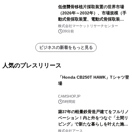
低侵襲骨移植片採取装置の世界市場
（2026年～2032年）、市場規模（手
動式骨採取装置、電動式骨採取装
置）・分析レポートを発表
株式会社マーケットリサーチセンター
39分前
ビジネスの新着をもっと見る
人気のプレスリリース
「Honda CB250T HAWK」Tシャツ登
場
1
CAMSHOP.JP
5時間前
築37年の軽量鉄骨造戸建てをフルリノ
ベーション！内と外をつなぐ「土間リ
ビング」で新たな暮らしを叶えた施工
2
事例を株式会社アースが公開
株式会社アース