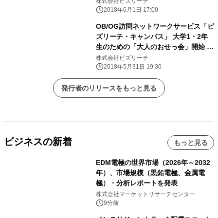
株式会社ビズリーチ
2018年6月1日 17:00
OB/OG訪問ネットワークサービス「ビ
ズリーチ・キャンパス」 大学1・2年
生のための「大人のおせっ会」開始 社
会人と「リアル」な生き方・働き方を
株式会社ビズリーチ
語る場を提供
2018年5月31日 19:30
発行者のリリースをもっと見る
ビジネスの新着
もっと見る
EDM電極の世界市場（2026年～2032
年）、市場規模（黒鉛電極、金属電
極）・分析レポートを発表
株式会社マーケットリサーチセンター
9分前