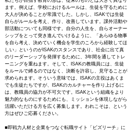
私たちが目指す教育の形は、従来のものとは大きく異なり
ます。例えば、学校におけるルールは、生徒を守るために
大人が決めることが常識でした。しかし、ISAKでは生徒
自らがルールを考え、作り、改善しています。課外活動や
部活動についても同様です。自分の人生を、自らオーナー
シップをとって突き進んでいけるように、「あらゆる物事
を自ら考え、決めていく機会を学生のころから経験してほ
しい」というのがISAKのスタンスであり、社会に出て真
のリーダーシップを発揮するために、3年間を通してトレ
ーニングを重ねます。そして、ISAKの教職員には、生徒
をルールで縛るのではなく、決断を許容し、見守ることが
求められます。そういう意味では、ISAKの主役はあくま
でも生徒たちですが、ISAKのカルチャーを作り上げるに
は、教職員の協力が不可欠です。ISAKという組織をより
魅力的なものにするためにも、ミッションを体現しながら
活躍いただける方を広く募集します。われこそは、という
方はぜひご応募ください。
■即戦力人材と企業をつなぐ転職サイト「ビズリーチ」に