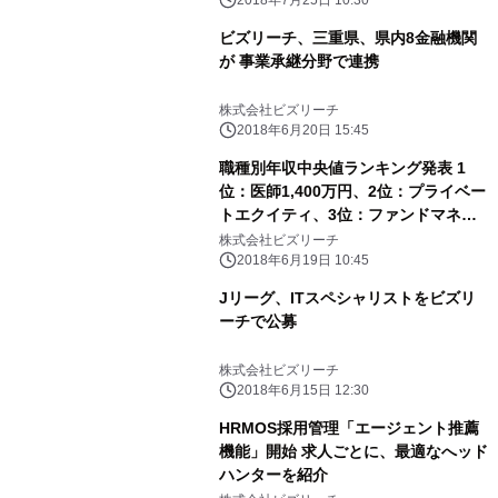
2018年7月25日 10:30
ビズリーチ、三重県、県内8金融機関
が 事業承継分野で連携
株式会社ビズリーチ
2018年6月20日 15:45
職種別年収中央値ランキング発表 1
位：医師1,400万円、2位：プライベー
トエクイティ、3位：ファンドマネー
ジャー/財務アドバイザリー（求人検索
株式会社ビズリーチ
エンジン「スタンバイ」調べ）
2018年6月19日 10:45
Jリーグ、ITスペシャリストをビズリ
ーチで公募
株式会社ビズリーチ
2018年6月15日 12:30
HRMOS採用管理「エージェント推薦
機能」開始 求人ごとに、最適なへッド
ハンターを紹介