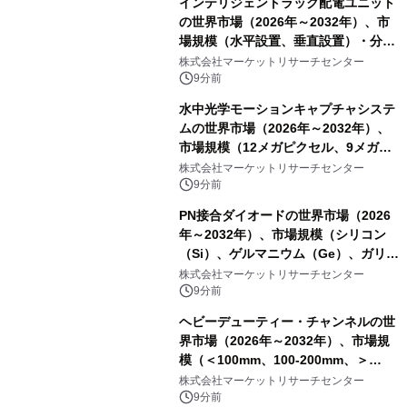
インテリジェントラック配電ユニット
の世界市場（2026年～2032年）、市
場規模（水平設置、垂直設置）・分析
レポートを発表
株式会社マーケットリサーチセンター
9分前
水中光学モーションキャプチャシステ
ムの世界市場（2026年～2032年）、
市場規模（12メガピクセル、9メガピ
クセル、4メガピクセル、2メガピクセ
株式会社マーケットリサーチセンター
ル、その他）・分析レポートを発表
9分前
PN接合ダイオードの世界市場（2026
年～2032年）、市場規模（シリコン
（Si）、ゲルマニウム（Ge）、ガリウ
ムヒ素（GaAs）、炭化ケイ素
株式会社マーケットリサーチセンター
（SiC）、窒化ガリウム（GaN））・
9分前
分析レポートを発表
ヘビーデューティー・チャンネルの世
界市場（2026年～2032年）、市場規
模（＜100mm、100-200mm、＞
200mm）・分析レポートを発表
株式会社マーケットリサーチセンター
9分前