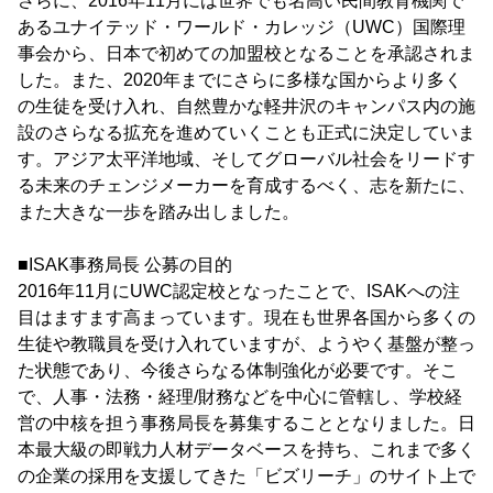
さらに、2016年11月には世界でも名高い民間教育機関で
あるユナイテッド・ワールド・カレッジ（UWC）国際理
事会から、日本で初めての加盟校となることを承認されま
した。また、2020年までにさらに多様な国からより多く
の生徒を受け入れ、自然豊かな軽井沢のキャンパス内の施
設のさらなる拡充を進めていくことも正式に決定していま
す。アジア太平洋地域、そしてグローバル社会をリードす
る未来のチェンジメーカーを育成するべく、志を新たに、
また大きな一歩を踏み出しました。
■ISAK事務局長 公募の目的
2016年11月にUWC認定校となったことで、ISAKへの注
目はますます高まっています。現在も世界各国から多くの
生徒や教職員を受け入れていますが、ようやく基盤が整っ
た状態であり、今後さらなる体制強化が必要です。そこ
で、人事・法務・経理/財務などを中心に管轄し、学校経
営の中核を担う事務局長を募集することとなりました。日
本最大級の即戦力人材データベースを持ち、これまで多く
の企業の採用を支援してきた「ビズリーチ」のサイト上で