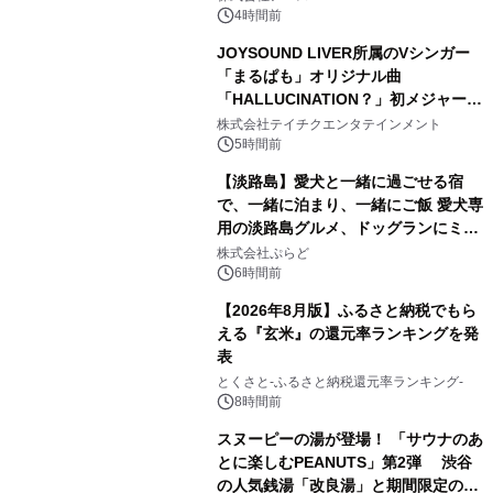
4時間前
JOYSOUND LIVER所属のVシンガー
「まるぱも」オリジナル曲
「HALLUCINATION？」初メジャー配
3
信リリース決定！
株式会社テイチクエンタテインメント
5時間前
【淡路島】愛犬と一緒に過ごせる宿
で、一緒に泊まり、一緒にご飯 愛犬専
用の淡路島グルメ、ドッグランにミニ
4
プール グランピングとトレーラーハウ
株式会社ぷらど
スの2施設で
6時間前
【2026年8月版】ふるさと納税でもら
える『玄米』の還元率ランキングを発
表
5
とくさと-ふるさと納税還元率ランキング-
8時間前
スヌーピーの湯が登場！ 「サウナのあ
とに楽しむPEANUTS」第2弾 渋谷
の人気銭湯「改良湯」と期間限定のコ