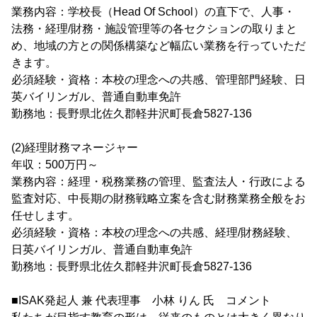
業務内容：学校長（Head Of School）の直下で、人事・
法務・経理/財務・施設管理等の各セクションの取りまと
め、地域の方との関係構築など幅広い業務を行っていただ
きます。
必須経験・資格：本校の理念への共感、管理部門経験、日
英バイリンガル、普通自動車免許
勤務地：長野県北佐久郡軽井沢町長倉5827-136
(2)経理財務マネージャー
年収：500万円～
業務内容：経理・税務業務の管理、監査法人・行政による
監査対応、中長期の財務戦略立案を含む財務業務全般をお
任せします。
必須経験・資格：本校の理念への共感、経理/財務経験、
日英バイリンガル、普通自動車免許
勤務地：長野県北佐久郡軽井沢町長倉5827-136
■ISAK発起人 兼 代表理事 小林 りん 氏 コメント