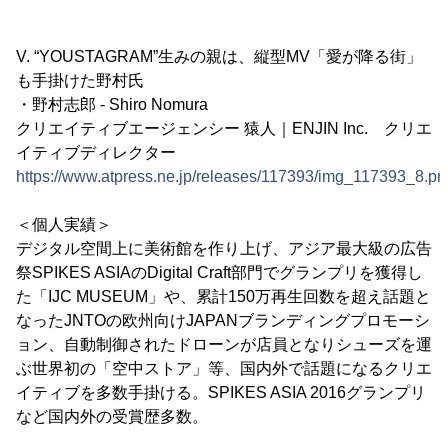
V. “YOUSTAGRAM”生みの親は、縦型MV「愛が降る街」
も手掛けた野村氏
・野村志郎 - Shiro Nomura
クリエイティブエージェンシー 猿人｜ENJIN Inc. クリエ
イティブディレクター
https://www.atpress.ne.jp/releases/117393/img_117393_8.pn
＜個人実績＞
デジタル空間上に美術館を作り上げ、アジア最大級の広告
祭SPIKES ASIAのDigital Craft部門でグランプリを獲得し
た「IJC MUSEUM」や、累計150万再生回数を超え話題と
なったJNTOの欧州向けJAPANブランディングプロモーシ
ョン、自動制御されたドローンが店員となりシューズを運
ぶ世界初の「空中ストア」等、国内外で話題になるクリエ
イティブを多数手掛ける。SPIKES ASIA 2016グランプリ
など国内外の受賞歴多数。