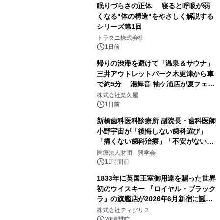
眠りづらさの正体──寝ると呼吸が弱
くなる"体の構造"をやさしく解説する
シリーズ第1回
2
トラタニ株式会社
1日前
帰りの渋滞を避けて「温泉＆サウナ」
三井アウトレットパーク木更津から車
で約5分 湯舞音 袖ケ浦店が夏フェア
3
メニューを提供
株式会社楽久屋
1日前
新橋歯科医科診療所 副院長・歯科医師
小野宇宙が「後悔しない歯科選び」
「痛くない歯科治療」「不安がない治
4
療計画」をテーマに専門監修
医療法人財団 興学会
11時間前
1833年に英国王室御用達を賜った世界
初のウイスキー 『ロイヤル・ブラック
ラ』の旗艦店が2026年6月新宿に誕
5
生 バカルディ ジャパンと連携した
株式会社ティグリス
没入型バー「BAR Arca」
20時間前