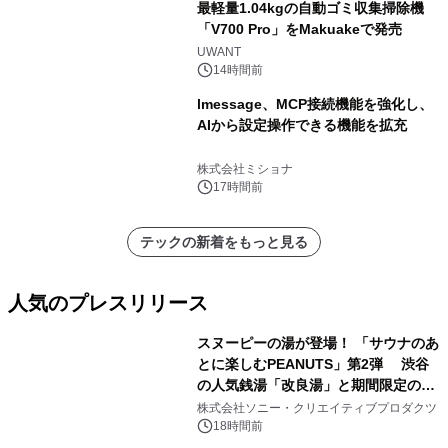
最軽量1.04kgの自動ゴミ収集掃除機
「V700 Pro」をMakuakeで発売
UWANT
14時間前
lmessage、MCP接続機能を強化し、
AIから設定操作できる機能を拡充
株式会社ミショナ
17時間前
テックの新着をもっと見る
人気のプレスリリース
スヌーピーの湯が登場！ 「サウナのあ
とに楽しむPEANUTS」第2弾 渋谷
の人気銭湯「改良湯」と期間限定のコ
1
ラボレーション サウナイキタイコラ
株式会社ソニー・クリエイティブプロダクツ
ボグッズも発売決定！
18時間前