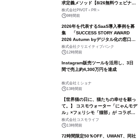
求定義メソッド【8/26無料ウェビナ
ー】株式会社PIVOT
株式会社PIVOT＜PR＞
9時間前
2026年を代表するSaaS導入事例を募
集 「SUCCESS STORY AWARD
2026 Autumn byデジタル化の窓口」
開催
株式会社クリエイティブバンク
12時間前
Instagram販売ツールを活用し、3日
間で売上約4,300万円を達成
株式会社ミショナ
13時間前
【世界猫の日に、猫たちの幸せを願っ
て。】 コスモウォーター「にゃんモデ
ル」×フェリシモ「猫部」が コラボキ
ャンペーンを実施
株式会社コスモライフ
13時間前
72時間限定50％OFF、UWANT、同社