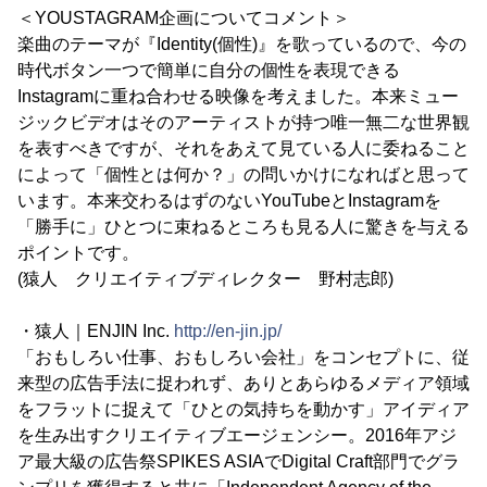
＜YOUSTAGRAM企画についてコメント＞
楽曲のテーマが『Identity(個性)』を歌っているので、今の
時代ボタン一つで簡単に自分の個性を表現できる
Instagramに重ね合わせる映像を考えました。本来ミュー
ジックビデオはそのアーティストが持つ唯一無二な世界観
を表すべきですが、それをあえて見ている人に委ねること
によって「個性とは何か？」の問いかけになればと思って
います。本来交わるはずのないYouTubeとInstagramを
「勝手に」ひとつに束ねるところも見る人に驚きを与える
ポイントです。
(猿人 クリエイティブディレクター 野村志郎)
・猿人｜ENJIN Inc.
http://en-jin.jp/
「おもしろい仕事、おもしろい会社」をコンセプトに、従
来型の広告手法に捉われず、ありとあらゆるメディア領域
をフラットに捉えて「ひとの気持ちを動かす」アイディア
を生み出すクリエイティブエージェンシー。2016年アジ
ア最大級の広告祭SPIKES ASIAでDigital Craft部門でグラ