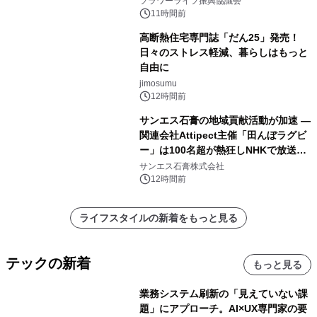
フラワーライフ振興協議会
11時間前
高断熱住宅専門誌「だん25」発売！
日々のストレス軽減、暮らしはもっと
自由に
jimosumu
12時間前
サンエス石膏の地域貢献活動が加速 ―
関連会社Attipect主催「田んぼラグビ
ー」は100名超が熱狂しNHKで放送さ
れました。
サンエス石膏株式会社
12時間前
ライフスタイルの新着をもっと見る
テックの新着
もっと見る
業務システム刷新の「見えていない課
題」にアプローチ。AI×UX専門家の要