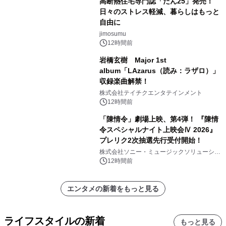
高断熱住宅専門誌「だん25」発売！
日々のストレス軽減、暮らしはもっと
自由に
jimosumu
12時間前
岩橋玄樹 Major 1st
album「LAzarus（読み：ラザロ）」
収録楽曲解禁！
株式会社テイチクエンタテインメント
12時間前
「陳情令」劇場上映、第4弾！ 『陳情
令スペシャルナイト上映会Ⅳ 2026』
プレリク2次抽選先行受付開始！
株式会社ソニー・ミュージックソリューショ
ンズ
12時間前
エンタメの新着をもっと見る
ライフスタイルの新着
もっと見る