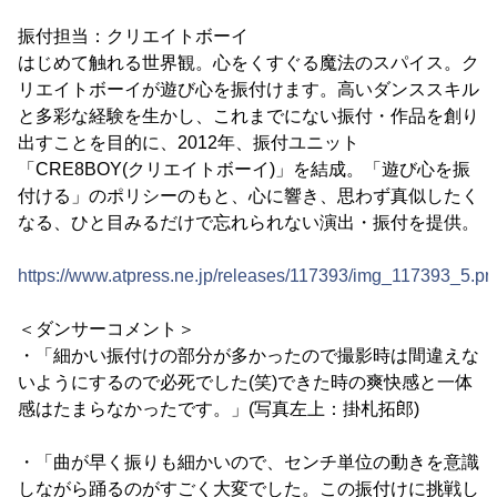
振付担当：クリエイトボーイ
はじめて触れる世界観。心をくすぐる魔法のスパイス。ク
リエイトボーイが遊び心を振付けます。高いダンススキル
と多彩な経験を生かし、これまでにない振付・作品を創り
出すことを目的に、2012年、振付ユニット
「CRE8BOY(クリエイトボーイ)」を結成。「遊び心を振
付ける」のポリシーのもと、心に響き、思わず真似したく
なる、ひと目みるだけで忘れられない演出・振付を提供。
https://www.atpress.ne.jp/releases/117393/img_117393_5.pn
＜ダンサーコメント＞
・「細かい振付けの部分が多かったので撮影時は間違えな
いようにするので必死でした(笑)できた時の爽快感と一体
感はたまらなかったです。」(写真左上：掛札拓郎)
・「曲が早く振りも細かいので、センチ単位の動きを意識
しながら踊るのがすごく大変でした。この振付けに挑戦し