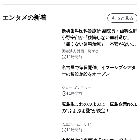
エンタメの新着
もっと見る
新橋歯科医科診療所 副院長・歯科医師
小野宇宙が「後悔しない歯科選び」
「痛くない歯科治療」「不安がない治
療計画」をテーマに専門監修
医療法人財団 興学会
11時間前
名古屋で毎日開催、イマーシブシアタ
ーの常設施設をオープン！
クローズシアター
11時間前
広島生まれのぷよぷよ 広島企業No.1
の“ぷよぷよ愛”が決定！
広島ホームテレビ
11時間前