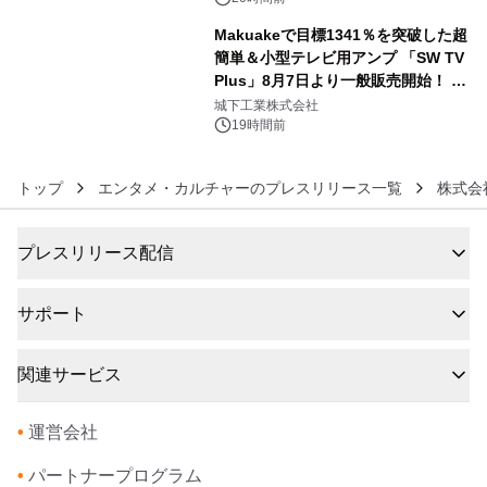
Makuakeで目標1341％を突破した超
簡単＆小型テレビ用アンプ 「SW TV
Plus」8月7日より一般販売開始！ ケ
6
ーブル1本つなぐだけ、テレビの音が
城下工業株式会社
ぐっと豊かに
19時間前
トップ
エンタメ・カルチャーのプレスリリース一覧
株式会
プレスリリース配信
サポート
関連サービス
•
運営会社
•
パートナープログラム