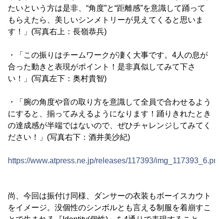
たいという方は是非、“角度”と“距離感”を意識して踊って
もらえたら、美しいシンメトリーが見えてくると思いま
す！」(写真右上：長嶺恭兵)
・「この振りはチームワークが凄く大事です。4人の息が
合った動きと表現がポイント！是非真似してみて下さ
い！」(写真左下：奥村貴智)
・「腕の角度や音の取り方を意識して全員で合わせるよう
にすると、揃ってみえるようになります！踊りきれたとき
の達成感が半端ではないので、ぜひチャレンジしてみてく
ださい！」(写真右下：酒井美沙紀)
https://www.atpress.ne.jp/releases/117393/img_117393_6.pn
尚、今回は振付け同様、ダンサーの衣装もボーイスカウト
をイメージ。没個性のシンボルとも言える制服を着崩すこ