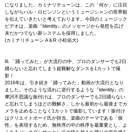
になりました。カミナリチューンは、この「何か」に注目
しながらハル・ロビンソンというミュージシャンの世界観
を伝えていきたいと考えております。今回のミュージック
ビデオは、楽曲『Identity』のメッセージから発想を広げ
未だかつてない新システムを採用しました。
(カミナリチューン A＆R 小松佑大)
III. 「踊ってみた」が大流行の中、プロのダンサーでも2日
踊らないと忘れてしまう超難解なダンスを1カットで撮
影！
2016年は、引き続き「踊ってみた」動画が大流行となり
ました。そのような流れに逆行するような『Identity』の
摩訶不思議な振付けは、プロのダンサーでも2日踊らない
と忘れてしまうほどの難解さ。しかも最初から最後までカ
メラを止めることなく1カットで撮影しています！振付け
はクリエイトボーイ氏が担当。楽曲のテーマである「個
性」を表現するため、無秩序の中の秩序を最重要とし、よ