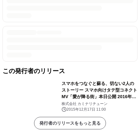
この発行者のリリース
スマホをつなぐと蘇る、切ない2人の
ストーリー スマホ向けタテ型コネクト
MV「愛が降る街」本日公開 2016年、
モバイル動画はタテが主流に…？
株式会社 カミナリチューン
2015年12月17日 11:00
発行者のリリースをもっと見る