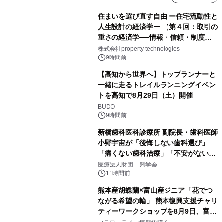
住まいを選び直す自由 ー住宅流動性と
人生設計の経済学ー （第４回：取引の
重さの経済学──情報・信頼・制度を
PropTechはどう組み替えるか）｜
株式会社property technologies
PropTech-Lab
9時間前
【高知から世界へ】トップランナーと
一緒に走るトレイルランニングイベン
トを高知で8月29日（土）開催
BUDO
9時間前
新橋歯科医科診療所 副院長・歯科医師
小野宇宙が「後悔しない歯科選び」
「痛くない歯科治療」「不安がない治
療計画」をテーマに専門監修
医療法人財団 興学会
11時間前
熊本産胡蝶蘭×富山産ジニア「花でつ
ながる希望の輪」 熊本復興支援チャリ
ティーワークショップを8月9日、富
山・射水で開催