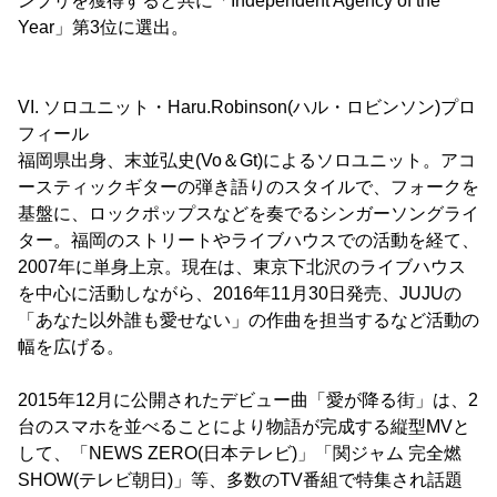
ンプリを獲得すると共に「Independent Agency of the
Year」第3位に選出。
VI. ソロユニット・Haru.Robinson(ハル・ロビンソン)プロ
フィール
福岡県出身、末並弘史(Vo＆Gt)によるソロユニット。アコ
ースティックギターの弾き語りのスタイルで、フォークを
基盤に、ロックポップスなどを奏でるシンガーソングライ
ター。福岡のストリートやライブハウスでの活動を経て、
2007年に単身上京。現在は、東京下北沢のライブハウス
を中心に活動しながら、2016年11月30日発売、JUJUの
「あなた以外誰も愛せない」の作曲を担当するなど活動の
幅を広げる。
2015年12月に公開されたデビュー曲「愛が降る街」は、2
台のスマホを並べることにより物語が完成する縦型MVと
して、「NEWS ZERO(日本テレビ)」「関ジャム 完全燃
SHOW(テレビ朝日)」等、多数のTV番組で特集され話題