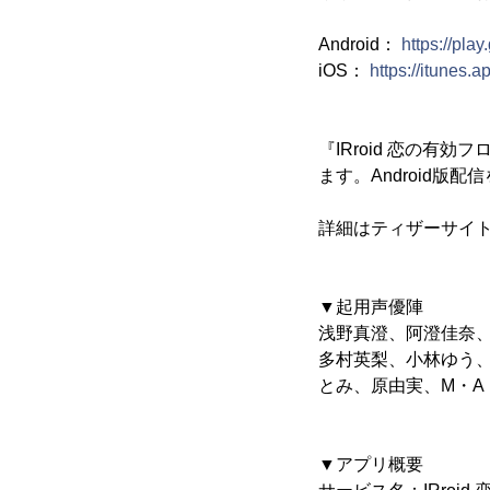
Android：
https://pla
iOS：
https://itunes.
『IRroid 恋の有
ます。Android
詳細はティザーサイト
▼起用声優陣
浅野真澄、阿澄佳奈
多村英梨、小林ゆう
とみ、原由実、M・A
▼アプリ概要