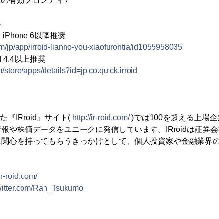
d 恋の有効フロンティア
料
iPhone 6以降推奨
om/jp/app/irroid-lianno-you-xiaofurontia/id1055958035
id 4.4以上推奨
m/store/apps/details?id=jp.co.quick.irroid
た『IRroid』サイト(
http://ir-roid.com/
)では100を超える上場
報や株価データをユニークに発信しています。IRroidは証券
に関心を持ってもらうきっかけとして、個人投資家や金融業界
/ir-roid.com/
/twitter.com/Ran_Tsukumo