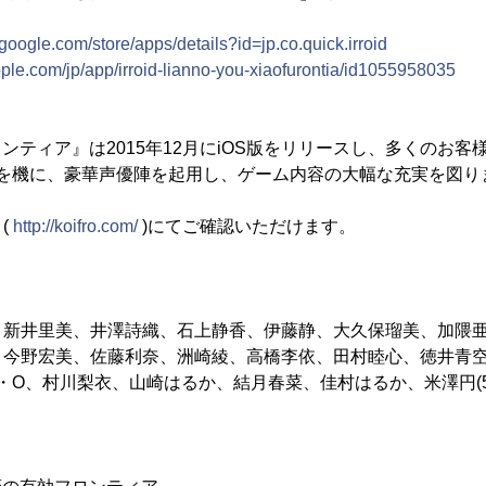
y.google.com/store/apps/details?id=jp.co.quick.irroid
apple.com/jp/app/irroid-lianno-you-xiaofurontia/id1055958035
効フロンティア』は2015年12月にiOS版をリリースし、多くのお
版配信を機に、豪華声優陣を起用し、ゲーム内容の大幅な充実を図り
(
http://koifro.com/
)にてご確認いただけます。
、新井里美、井澤詩織、石上静香、伊藤静、大久保瑠美、加隈
、今野宏美、佐藤利奈、洲崎綾、高橋李依、田村睦心、徳井青
・O、村川梨衣、山崎はるか、結月春菜、佳村はるか、米澤円(5