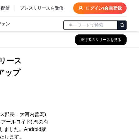
を配信
プレスリリースを受信
ログイン/会員登録
ファン
発行者のリリースを見る
リリース
アップ
ンス部長：大河内善宏)
アールロイド) 恋の有
ました。Android版
いたします。