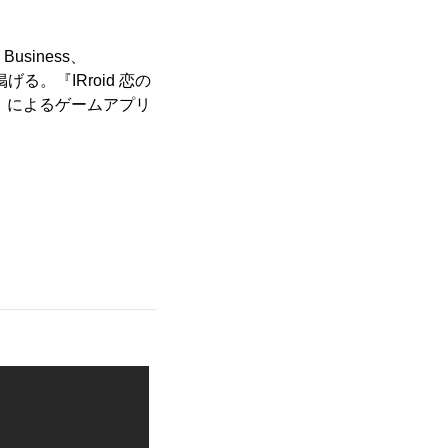
siness、
る。『IRroid 恋の
」によるゲームアプリ