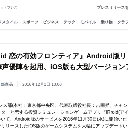
プレスリリース
アットプレス
フスタイル
スポーツ
ビジネス
テック
モバイル
乗り物
クラ
roid 恋の有効フロンティア』Android版
声優陣を起用、iOS版も大型バージョン
ス部
商品
2016年12月1日 13:00
チャンス部(本社：東京都中央区、代表取締役社長：吉岡昇、チャ
ターと恋する投資シミュレーションゲームアプリ『IRroid(アイ
、Android版のサービスを2016年11月30日(水)に開始いたし
リリースしたiOS版のゲームシステムを大幅にアップデート