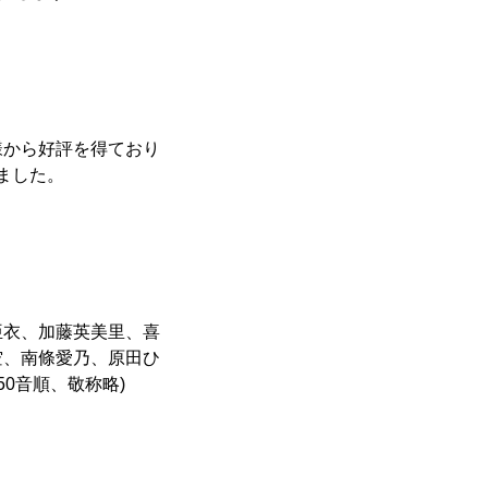
客様から好評を得ており
ました。
亜衣、加藤英美里、喜
空、南條愛乃、原田ひ
0音順、敬称略)