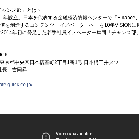
「チャンス部」とは＞
71年設立。日本を代表する金融経済情報ベンダーで「Finance、Bu
たな価値を創造するコンテンツ・イノベーターへ」を10年VISIONに掲げ
2014年初に発足した若手社員イノベーター集団「チャンス部
CK
317 東京都中央区日本橋室町2丁目1番1号 日本橋三井タワー
社長 吉岡昇
ate.quick.co.jp/