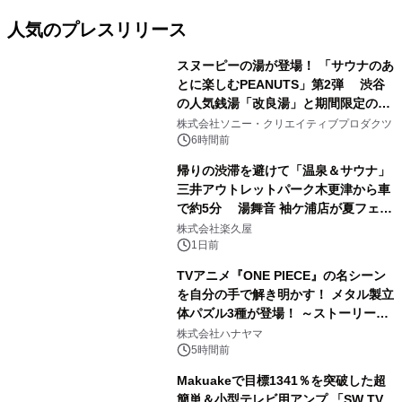
人気のプレスリリース
スヌーピーの湯が登場！ 「サウナのあ
とに楽しむPEANUTS」第2弾 渋谷
の人気銭湯「改良湯」と期間限定のコ
1
ラボレーション サウナイキタイコラ
株式会社ソニー・クリエイティブプロダクツ
ボグッズも発売決定！
6時間前
帰りの渋滞を避けて「温泉＆サウナ」
三井アウトレットパーク木更津から車
で約5分 湯舞音 袖ケ浦店が夏フェア
2
メニューを提供
株式会社楽久屋
1日前
TVアニメ『ONE PIECE』の名シーン
を自分の手で解き明かす！ メタル製立
体パズル3種が登場！ ～ストーリーと
3
ギミックが融合した 大人の体験型パズ
株式会社ハナヤマ
ルが8月7日(金)12時より先行予約受付
5時間前
開始～
Makuakeで目標1341％を突破した超
簡単＆小型テレビ用アンプ 「SW TV