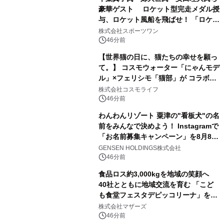
豪華ゲスト ロケット型完走メダル授
与、ロケット風船を飛ばせ！ 「ロケッ
トマラソン2026」開催
株式会社スポーツワン
46分前
【世界猫の日に、猫たちの幸せを願っ
て。】 コスモウォーター「にゃんモデ
ル」×フェリシモ「猫部」が コラボキ
ャンペーンを実施
株式会社コスモライフ
46分前
わんわんリゾート 粟津の"看板犬"の名
前をみんなで決めよう！ Instagramで
「お名前募集キャンペーン」を8月8日
(土)より開催
GENSEN HOLDINGS株式会社
46分前
食品ロス約3,000kgを地域の笑顔へ
40社とともに地域交流を育む 「こど
も食堂フェスタデピッコリーナ」を9
月5日(土)開催
株式会社マザーズ
46分前