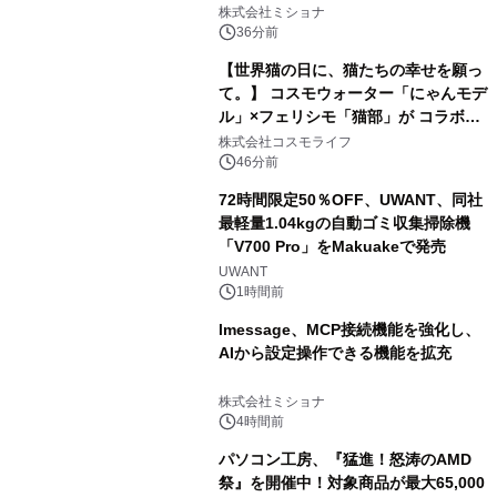
株式会社ミショナ
36分前
【世界猫の日に、猫たちの幸せを願っ
て。】 コスモウォーター「にゃんモデ
ル」×フェリシモ「猫部」が コラボキ
ャンペーンを実施
株式会社コスモライフ
46分前
72時間限定50％OFF、UWANT、同社
最軽量1.04kgの自動ゴミ収集掃除機
「V700 Pro」をMakuakeで発売
UWANT
1時間前
lmessage、MCP接続機能を強化し、
AIから設定操作できる機能を拡充
株式会社ミショナ
4時間前
パソコン工房、『猛進！怒涛のAMD
祭』を開催中！対象商品が最大65,000