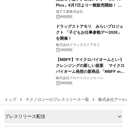
Plus」8月7日より一般販売開始！ ケ
4
ーブル1本つなぐだけ、テレビの音が
城下工業株式会社
ぐっと豊かに
6時間前
ドラッグストアモリ みらいプロジェ
クト 「子どもお仕事参観デー2026」
を開催！
5
株式会社ドラッグストアモリ
3時間前
【MBFF】マイクロバイオームという
クレンジングの新しい提案 マイクロ
バイオーム発想の新商品 「MBFF mb
6
クレンジングPRO」を2026年8月6日
株式会社フローリストジャパン
発売
3時間前
トップ
テクノロジーのプレスリリース一覧
株式会社アール
プレスリリース配信