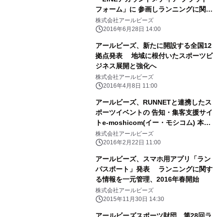
フォーム」に 参画しランニングに関す
る情報を公式アカウントを 通じて、週
株式会社アールビーズ
3回ダイジェスト配信
2016年6月28日 14:00
アールビーズ、新たに開設する全国12
拠点発表 地域に根付いたスポーツビ
ジネス展開と強化へ
株式会社アールビーズ
2016年4月8日 11:00
アールビーズ、RUNNETと連携したス
ポーツイベントの 告知・集客支援サイ
トe-moshicom(イー・モシコム) 本日
オープン
株式会社アールビーズ
2016年2月22日 11:00
アールビーズ、スマホ用アプリ「ラン
パスポート」発表 ランニングに関す
る情報を一元管理、2016年春開始
株式会社アールビーズ
2015年11月30日 14:30
アールビーズスポーツ財団、第28回ラ