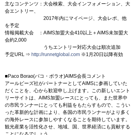
主なコンテンツ：大会検索、大会インフォメーション、大
会エントリー、
2017年内にマイページ、大会レポ、他
を予定
情報掲載大会 ：AIMS加盟大会410以上＋AIMS未加盟大
会約2,000
うちエントリー対応大会は順次追加
予定URL ⇒
http://runnetglobal.com
※1月20日以降有効
■Paco Borao(パコ・ボラオ)AIMS会長コメント
アールビーズ社がパートナーとしてAIMSに参画していた
だくことを、心から歓迎申し上げます。この新しいエント
リーサイトは、AIMS加盟レースにとっても、また世界中
の市民ランナーにとっても利益をもたらすもので、こうい
った革新的な計画により、各国の市民ランナーがより多く
の海外レースに参加しやすくなることを期待しています。
観光産業を活性化させ、地域、国、世界経済にも貢献する
ことになるでしょう。