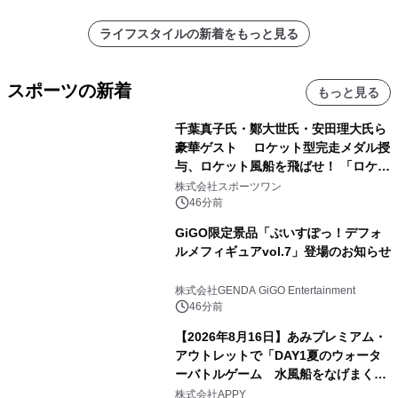
ライフスタイルの新着をもっと見る
スポーツの新着
もっと見る
千葉真子氏・鄭大世氏・安田理大氏ら
豪華ゲスト ロケット型完走メダル授
与、ロケット風船を飛ばせ！ 「ロケッ
トマラソン2026」開催
株式会社スポーツワン
46分前
GiGO限定景品「ぶいすぽっ！デフォ
ルメフィギュアvol.7」登場のお知らせ
株式会社GENDA GiGO Entertainment
46分前
【2026年8月16日】あみプレミアム・
アウトレットで「DAY1夏のウォータ
ーバトルゲーム 水風船をなげまくろ
う！」を開催
株式会社APPY