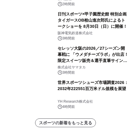
2時間前
日刊スポーツ×甲子園歴史館 特別企画
タイガースOB桧山進次郎氏によるト
ークショーを 8月30日（日）に開催！
阪神電気鉄道株式会社
3時間前
セレッソ大阪の2026／27シーズン開
幕戦に 「ウメダチーズラボ」が出店！
限定スイーツ販売＆選手直筆サイング
ッズが当たる抽選会を 8月8日に開催
株式会社ヤマタカ
3時間前
世界スポーツシューズ市場調査2026：
2032年222551百万米ドル規模を展望
YH Research株式会社
4時間前
スポーツの新着をもっと見る