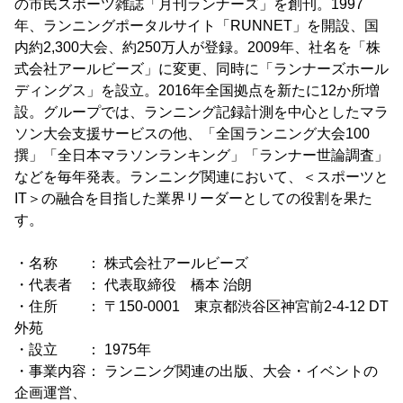
の市民スポーツ雑誌「月刊ランナーズ」を創刊。1997
年、ランニングポータルサイト「RUNNET」を開設、国
内約2,300大会、約250万人が登録。2009年、社名を「株
式会社アールビーズ」に変更、同時に「ランナーズホール
ディングス」を設立。2016年全国拠点を新たに12か所増
設。グループでは、ランニング記録計測を中心としたマラ
ソン大会支援サービスの他、「全国ランニング大会100
撰」「全日本マラソンランキング」「ランナー世論調査」
などを毎年発表。ランニング関連において、＜スポーツと
IT＞の融合を目指した業界リーダーとしての役割を果た
す。
・名称 ： 株式会社アールビーズ
・代表者 ： 代表取締役 橋本 治朗
・住所 ： 〒150-0001 東京都渋谷区神宮前2-4-12 DT
外苑
・設立 ： 1975年
・事業内容： ランニング関連の出版、大会・イベントの
企画運営、