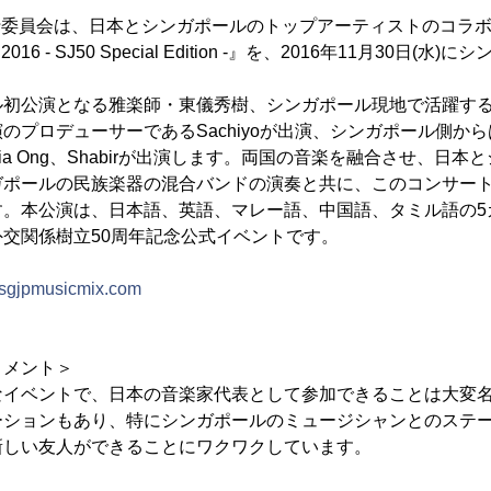
 Mix 実行委員会は、日本とシンガポールのトップアーティストのコ
ix 2016 - SJ50 Special Edition -』を、2016年11月30日
ル初公演となる雅楽師・東儀秀樹、シンガポール現地で活躍す
のプロデューサーであるSachiyoが出演、シンガポール側か
Olivia Ong、Shabirが出演します。両国の音楽を融合させ、
ガポールの民族楽器の混合バンドの演奏と共に、このコンサー
す。本公演は、日本語、英語、マレー語、中国語、タミル語の5
交関係樹立50周年記念公式イベントです。
//sgjpmusicmix.com
コメント＞
なイベントで、日本の音楽家代表として参加できることは大変
ーションもあり、特にシンガポールのミュージシャンとのステ
新しい友人ができることにワクワクしています。