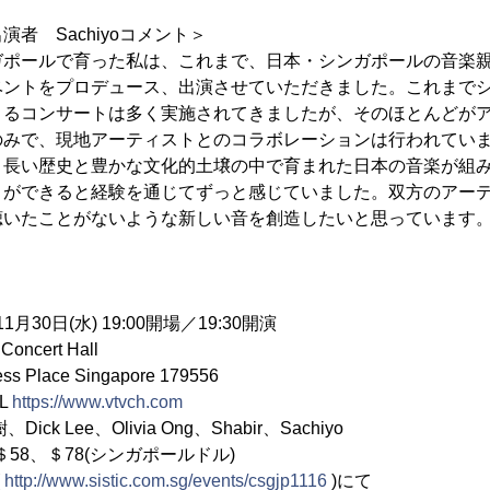
者 Sachiyoコメント＞
ガポールで育った私は、これまで、日本・シンガポールの音楽
ベントをプロデュース、出演させていただきました。これまで
よるコンサートは多く実施されてきましたが、そのほとんどが
のみで、現地アーティストとのコラボレーションは行われてい
、長い歴史と豊かな文化的土壌の中で育まれた日本の音楽が組
とができると経験を通じてずっと感じていました。双方のアー
聴いたことがないような新しい音を創造したいと思っています
30日(水) 19:00開場／19:30開演
ncert Hall
Place Singapore 179556
L
https://www.vtvch.com
 Lee、Olivia Ong、Shabir、Sachiyo
58、＄78(シンガポールドル)
(
http://www.sistic.com.sg/events/csgjp1116
)にて