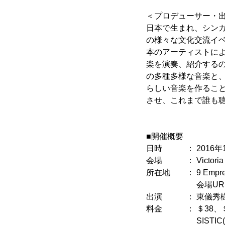
＜プロデューサー・出演
日本で生まれ、シン
の様々な文化交流イ
本のアーティストに
楽を演奏、紹介する
の多種多様な音楽と
らしい音楽を作るこ
させ、これまで誰も
■開催概要
日時 ： 2016年11月
会場 ： Victoria Co
所在地 ： 9 Empress 
会場UR
出演 ： 東儀秀樹、Dick
料金 ： ＄38、＄
SISTIC