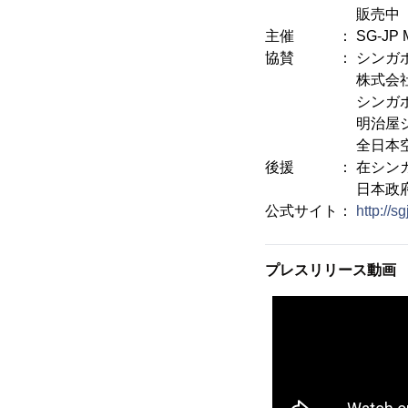
販売中
主催 ： SG-JP Mu
協賛 ： シンガポ
株式会社三菱東京
シンガポールヤ
明治屋シンガポ
全日本空輸株式
後援 ： 在シンガ
日本政府観光局(
公式サイト：
http://
プレスリリース動画