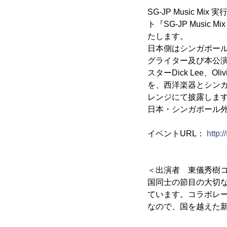
SG-JP Music
ト『SG-JP Music M
たします。
日本側はシンガポー
グライター及び本公演
スターDick Lee、
を、西洋楽器とシン
レンジにて披露しま
日本・シンガポール外
イベントURL：
http:
＜出演者 東儀秀樹
国同士の節目の大切
ています。コラボレ
なので、国を越えた