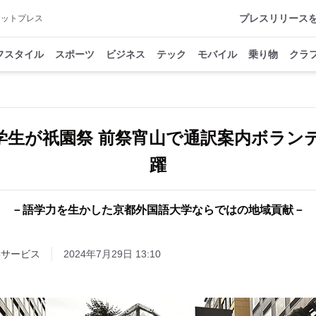
プレスリリース
アットプレス
フスタイル
スポーツ
ビジネス
テック
モバイル
乗り物
クラ
学生が祇園祭 前祭宵山で通訳案内ボラン
躍
－語学力を生かした京都外国語大学ならではの地域貢献－
学
サービス
2024年7月29日 13:10