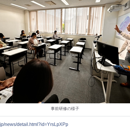
事前研修の様子
.jp/news/detail.html?id=YrsLpXPp