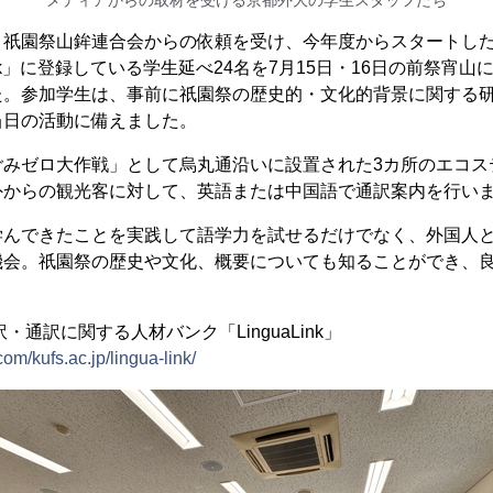
メディアからの取材を受ける京都外大の学生スタッフたち
祇園祭山鉾連合会からの依頼を受け、今年度からスタートした
Link」に登録している学生延べ24名を7月15日・16日の前祭宵
た。参加学生は、事前に祇園祭の歴史的・文化的背景に関する
当日の活動に備えました。
みゼロ大作戦」として烏丸通沿いに設置された3カ所のエコス
外からの観光客に対して、英語または中国語で通訳案内を行い
んできたことを実践して語学力を試せるだけでなく、外国人と
機会。祇園祭の歴史や文化、概要についても知ることができ、
・通訳に関する人材バンク「LinguaLink」
com/kufs.ac.jp/lingua-link/