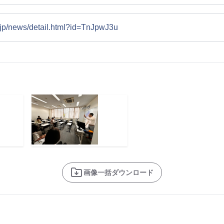
c.jp/news/detail.html?id=TnJpwJ3u
画像一括ダウンロード