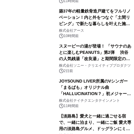
11時間前
築37年の軽量鉄骨造戸建てをフルリノ
ベーション！内と外をつなぐ「土間リ
ビング」で新たな暮らしを叶えた施工
2
事例を株式会社アースが公開
株式会社アース
10時間前
スヌーピーの湯が登場！ 「サウナのあ
とに楽しむPEANUTS」第2弾 渋谷
の人気銭湯「改良湯」と期間限定のコ
3
ラボレーション サウナイキタイコラ
株式会社ソニー・クリエイティブプロダクツ
ボグッズも発売決定！
2日前
JOYSOUND LIVER所属のVシンガー
「まるぱも」オリジナル曲
「HALLUCINATION？」初メジャー配
4
信リリース決定！
株式会社テイチクエンタテインメント
11時間前
【淡路島】愛犬と一緒に過ごせる宿
で、一緒に泊まり、一緒にご飯 愛犬専
用の淡路島グルメ、ドッグランにミニ
5