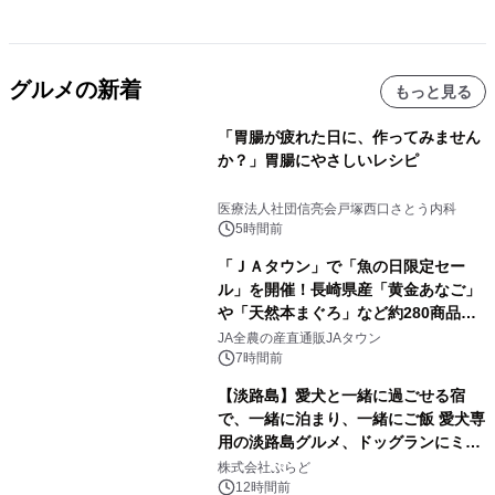
グルメの新着
もっと見る
「胃腸が疲れた日に、作ってみません
か？」胃腸にやさしいレシピ
医療法人社団信亮会戸塚西口さとう内科
5時間前
「ＪＡタウン」で「魚の日限定セー
ル」を開催！長崎県産「黄金あなご」
や「天然本まぐろ」など約280商品を
販売！～毎月１０日の定例企画～
JA全農の産直通販JAタウン
7時間前
【淡路島】愛犬と一緒に過ごせる宿
で、一緒に泊まり、一緒にご飯 愛犬専
用の淡路島グルメ、ドッグランにミニ
プール グランピングとトレーラーハウ
株式会社ぷらど
スの2施設で
12時間前