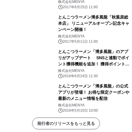
開催
株式会社MENYA
2017年8月25日 11:00
とんこつラーメン博多風龍「秋葉原総
本店」 リニューアルオープン記念キャ
ンペーン開催！
株式会社MENYA
2017年5月11日 11:00
とんこつラーメン「博多風龍」のアプ
リがアップデート SNSと連動でポイ
ント獲得機能を追加！ 獲得ポイント2
倍キャンペーン実施中
株式会社MENYA
2016年6月24日 11:30
とんこつラーメン「博多風龍」の公式
アプリが登場！ お得な限定クーポンや
最新のメニュー情報を配信
株式会社MENYA
2016年5月10日 10:00
発行者のリリースをもっと見る