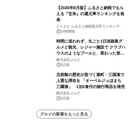
【2026年8月版】ふるさと納税でもら
える『玄米』の還元率ランキングを発
表
とくさと-ふるさと納税還元率ランキング-
14時間前
時間に追われず、丸ごと1日淡路島グ
ルメと観光、レジャー施設で クラブハ
ウスのようなプールと、変わった形の
サウナも 「THE BOXY AWAJI」のお
株式会社ぷらど
得な素泊まり連泊プランで
1日前
北前船の歴史が息づく港町・三国湊で
上質な滞在を 「オーベルジュほまち
三國湊」 1泊2食付の旅行商品を発売
株式会社ぷらど
1日前
グルメの新着をもっと見る