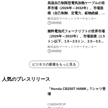
高温自己制限型電気加熱ケーブルの世
界市場（2026年～2032年）、市場規
模（自己制御、定電力、鉱物絶縁、表
皮効果）・分析レポートを発表
株式会社マーケットリサーチセンター
3時間前
燃料電池式フォークリフトの世界市場
（2026年～2032年）、市場規模（1.5
トン以下、1.5～2.5トン、2.5～3.5ト
ン、3.5～5.0トン、その他）・分析レ
株式会社マーケットリサーチセンター
ポートを発表
4時間前
ビジネスの新着をもっと見る
人気のプレスリリース
「Honda CB250T HAWK」Tシャツ登
場
1
CAMSHOP.JP