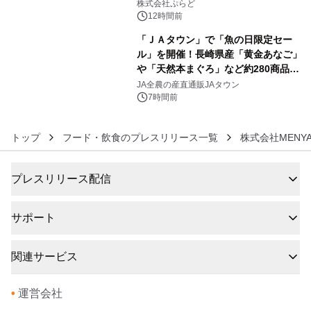
プール グランピングとトレーラーハウ
株式会社ぷらど
スの2施設で
12時間前
「ＪＡタウン」で「魚の日限定セー
ル」を開催！長崎県産「黄金あなご」
や「天然本まぐろ」など約280商品を
6
販売！～毎月１０日の定例企画～
JA全農の産直通販JAタウン
7時間前
トップ
フード・飲食のプレスリリース一覧
株式会社MENY
プレスリリース配信
サポート
関連サービス
•
運営会社