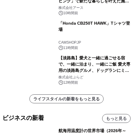
ビング」で新たな暮らしを叶えた施工
事例を株式会社アースが公開
株式会社アース
10時間前
「Honda CB250T HAWK」Tシャツ登
場
CAMSHOP.JP
11時間前
【淡路島】愛犬と一緒に過ごせる宿
で、一緒に泊まり、一緒にご飯 愛犬専
用の淡路島グルメ、ドッグランにミニ
プール グランピングとトレーラーハウ
株式会社ぷらど
スの2施設で
12時間前
ライフスタイルの新着をもっと見る
ビジネスの新着
もっと見る
航海用温度計の世界市場（2026年～