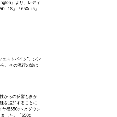
ngton』より、レディ
1S」「650c i5」
ウェストバイク”。シン
から、その流行の波は
、女性からの反響も多か
機種を追加することに
ヤ径650cへとダウン
した。「650c