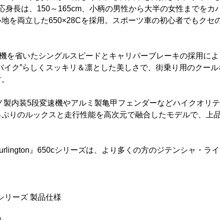
」の適応身長は、150～165cm、小柄の男性から大半の女性までを
地を両立した650×28Cを採用。スポーツ車の初心者でもクセ
、変速機を省いたシングルスピードとキャリパーブレーキの採用に
バイク”らしくスッキリ＆凛とした美しさで、街乗り用のクー
す。
、シマノ製内装5段変速機やアルミ製亀甲フェンダーなどハイクオリ
っぷりのルックスと走行性能を高次元で融合したモデルで、上
rlington』650cシリーズは、より多くの方のジテンシャ・
50cシリーズ 製品仕様