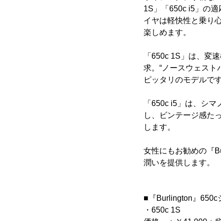
1S」「650c i5
イヤは軽快性と乗り心
楽しめます。
「650c 1S」は
求。“ノースウェスト
ピッタリのモデルで
「650c i5」は
し、ビンテージ感た
します。
女性にもお勧めの『Bu
潤いを提供します。
■『Burlington』6
・650c 1S