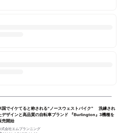
米国でイケてると称される“ノースウェストバイク” 洗練され
たデザインと高品質の自転車ブランド 『Burlington』3機種を
販売開始
株式会社エムプランニング