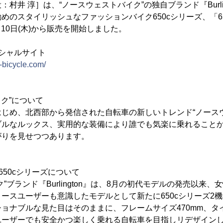
村井 淳］は、“ノースウェストバイク”の独自ブランド『Burli
のスタイリッシュなファッションバイク650cシリーズ、「650c 
1月10日(木)から販売を開始しました。
フィシャルサイト
-bicycle.com/
イク”について
じめ、北西部から発信された自転車の新しいトレンド“ノース
ブルなルックス、実用的な装備により誰でも気楽に乗れること
がりを見せつつあります。
650cシリーズについて
”ブランド『Burlington』は、8月の初代モデルの発売以来
ースユーザーも意識したモデルとして新たに650cシリーズ2
ョナブルな見た目はそのままに、フレームサイズ470mm、タイ
ーザーでも安全かつ楽しく乗れる自転車を目指しリデザインしま