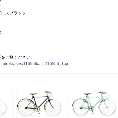
税
ア
グロスブラック
税
Fをご覧ください。
e.jp/releases/116556/att_116556_1.pdf