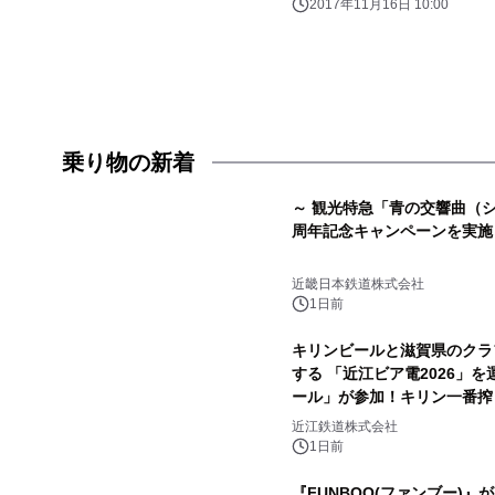
2017年11月16日 10:00
乗り物の新着
～ 観光特急「青の交響曲（シ
周年記念キャンペーンを実施
近畿日本鉄道株式会社
1日前
キリンビールと滋賀県のクラ
する 「近江ビア電2026」
ール」が参加！キリン一番搾
近江鉄道株式会社
1日前
『FUNBOO(ファンブー)』が、