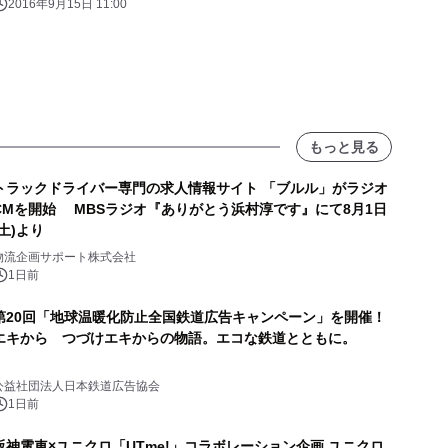
2016年9月15日 11:00
もっと見る
トラックドライバー専門の求人情報サイト 「ブルル」がラジオ
CMを開始 MBSラジオ『ありがとう浜村淳です』にて8月1日
(土)より
物流企画サポート株式会社
1日前
第20回「地球温暖化防止全国鉄道広告キャンペーン」を開催！
エキから つづけエキからの物語。エコな鉄道とともに。
公益社団法人日本鉄道広告協会
1日前
阪神電車×ユニクロ「UTme!」コラボレーション企画 ユニクロ