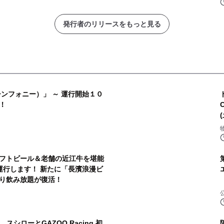
発行者のリリースをもっと見る
ンフォニー）」 ～ 運行開始１０
！
フトビール＆老舗の近江牛を堪能
を運行します！ 新たに「長濱浪漫ビ
り飲み放題が復活！
スシローとGAZOO Racing 初