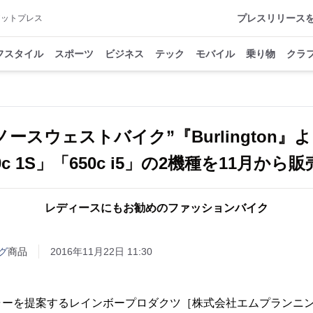
プレスリリース
アットプレス
フスタイル
スポーツ
ビジネス
テック
モバイル
乗り物
クラ
ノースウェストバイク”『Burlington』
0c 1S」「650c i5」の2機種を11月から
レディースにもお勧めのファッションバイク
グ
商品
2016年11月22日 11:30
ャーを提案するレインボープロダクツ［株式会社エムプランニ