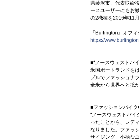
県藤沢市、代表取締役：
ースユーザーにもお勧め
の2機種を2016年1
『Burlington』オ
https://www.burlington
■“ノースウェストバ
米国ポートランドをは
プルでファッショナ
全米から世界へと拡
■ファッションバイク
“ノースウェストバイク
ったことから、レディ
なりました。ファッシ
サイジング、小柄なユ