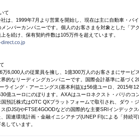
いて
社は、1999年7月より営業を開始し、現在は主に自動車・バ
のメンバーカンパニーです。個人のお客さまを対象とした「ア
上を続け、保有契約件数は105万件を超えています。
direct.co.jp
て
16万6,000人の従業員を擁し、1億300万人のお客さまにサー
界的なリーディングカンパニーです。国際会計基準に基づく20
ーライング・アーニングス(基本利益)は56億ユーロ、2015年1
,630億ユーロにのぼります。AXAはユーロネクスト・パリのコ
米国預託株式はOTC QXプラットフォームで取引され、ダウ・
(DJSI)やFTSE4GOODなどの国際的な主要SRIインデッ
、国連環境計画・金融イニシアチブ(UNEP FI)による「持続
署名しています。