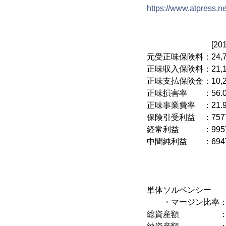
https://www.atpress.n
[2015年9月期]
元受正味保険料：24,77
正味収入保険料：21,17
正味支払保険金：10,24
正味損害率 ：56
正味事業費率 ：2
保険引受利益 ：757
経常利益 ：995百万
中間純利益 ：694
[2016年3月末
単体ソルベンシー
・マージン比率：8
総資産額 ：77,94