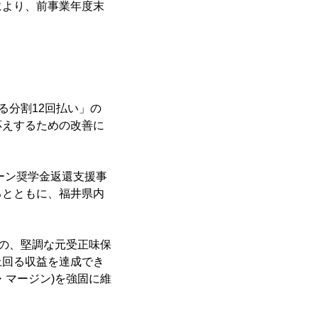
により、前事業年度末
る分割12回払い」の
応えするための改善に
ーン奨学金返還支援事
るとともに、福井県内
の、堅調な元受正味保
上回る収益を達成でき
・マージン)を強固に維