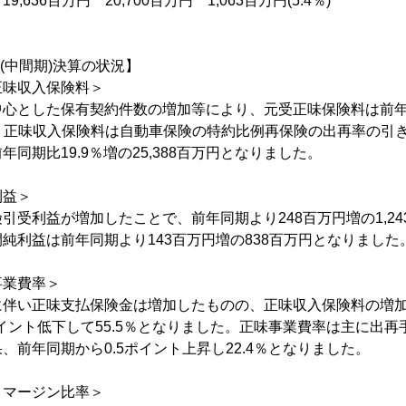
百万円 20,700百万円 1,063百万円(5.4％)
期(中間期)決算の状況】
正味収入保険料＞
心とした保有契約件数の増加等により、元受正味保険料は前年同
なり、正味収入保険料は自動車保険の特約比例再保険の出再率の引
同期比19.9％増の25,388百万円となりました。
利益＞
引受利益が増加したことで、前年同期より248百万円増の1,2
純利益は前年同期より143百万円増の838百万円となりました
事業費率＞
に伴い正味支払保険金は増加したものの、正味収入保険料の増
ポイント低下して55.5％となりました。正味事業費率は主に出
、前年同期から0.5ポイント上昇し22.4％となりました。
・マージン比率＞