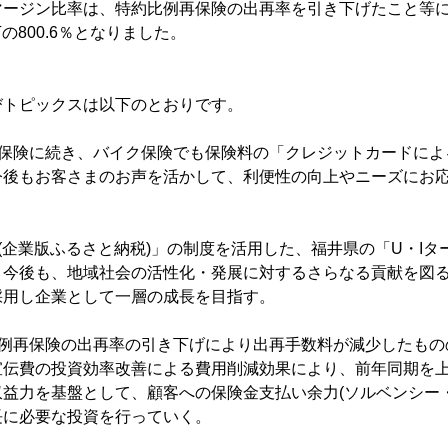
マージン比率は、特約比例再保険の出再率を引き下げたこと等
下の800.6％となりました。
びトピックスは以下のとおりです。
保険に続き、バイク保険でも保険料の「クレジットカードによ
今後もお客さまのお声を活かして、利便性の向上やニーズにお
(企業版ふるさと納税)」の制度を活用した、福井県の「U・Iタ
。今後も、地域社会の活性化・発展に対するさらなる貢献を図
採用し企業として一層の成長を目指す。
比例再保険の出再率の引き下げにより出再手数料が減少したもの
宣伝費の投資効率改善による費用削減効果により、前年同期を
益力を基盤として、顧客への保険金支払い余力(ソルベンシー
長に必要な投資を行っていく。