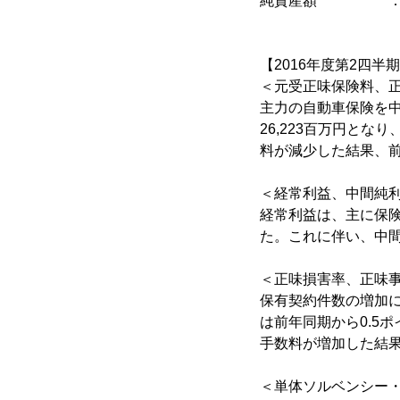
純資産額 ：19,636
【2016年度第2四半
＜元受正味保険料、
主力の自動車保険を中
26,223百万円と
料が減少した結果、前年
＜経常利益、中間純
経常利益は、主に保険
た。これに伴い、中間
＜正味損害率、正味
保有契約件数の増加
は前年同期から0.5
手数料が増加した結果
＜単体ソルベンシー