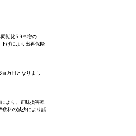
期比5.9％増の
き下げにより出再保険
43百万円となりまし
。
加により、正味損害率
再手数料の減少により諸