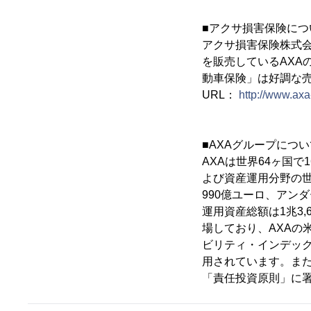
■アクサ損害保険につ
アクサ損害保険株式会
を販売しているAXA
動車保険」は好調な売
URL：
http://www.axa-
■AXAグループについ
AXAは世界64ヶ国で
よび資産運用分野の世
990億ユーロ、アンダ
運用資産総額は1兆3
場しており、AXAの
ビリティ・インデックス
用されています。また
「責任投資原則」に