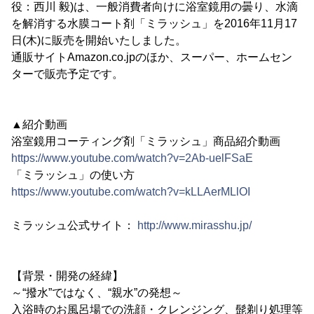
役：西川 毅)は、一般消費者向けに浴室鏡用の曇り、水滴
を解消する水膜コート剤「ミラッシュ」を2016年11月17
日(木)に販売を開始いたしました。
通販サイトAmazon.co.jpのほか、スーパー、ホームセン
ターで販売予定です。
▲紹介動画
浴室鏡用コーティング剤「ミラッシュ」商品紹介動画
https://www.youtube.com/watch?v=2Ab-uelFSaE
「ミラッシュ」の使い方
https://www.youtube.com/watch?v=kLLAerMLlOI
ミラッシュ公式サイト：
http://www.mirasshu.jp/
【背景・開発の経緯】
～“撥水”ではなく、“親水”の発想～
入浴時のお風呂場での洗顔・クレンジング、髭剃り処理等