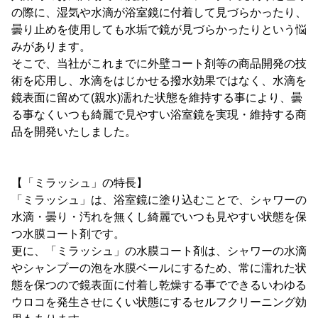
の際に、湿気や水滴が浴室鏡に付着して見づらかったり、
曇り止めを使用しても水垢で鏡が見づらかったりという悩
みがあります。
そこで、当社がこれまでに外壁コート剤等の商品開発の技
術を応用し、水滴をはじかせる撥水効果ではなく、水滴を
鏡表面に留めて(親水)濡れた状態を維持する事により、曇
る事なくいつも綺麗で見やすい浴室鏡を実現・維持する商
品を開発いたしました。
【「ミラッシュ」の特長】
「ミラッシュ」は、浴室鏡に塗り込むことで、シャワーの
水滴・曇り・汚れを無くし綺麗でいつも見やすい状態を保
つ水膜コート剤です。
更に、「ミラッシュ」の水膜コート剤は、シャワーの水滴
やシャンプーの泡を水膜ベールにするため、常に濡れた状
態を保つので鏡表面に付着し乾燥する事でできるいわゆる
ウロコを発生させにくい状態にするセルフクリーニング効