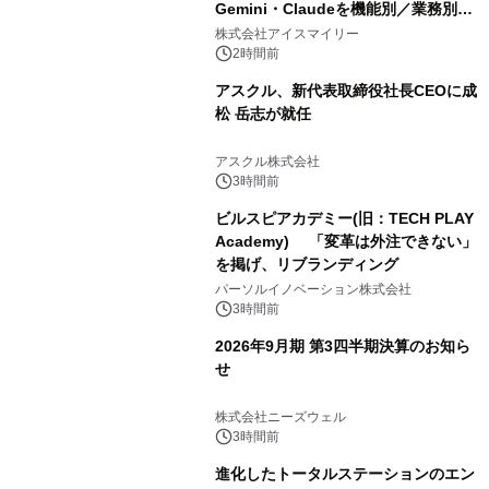
Gemini・Claudeを機能別／業務別に
比較―自社に合う生成AIの選び方がわ
株式会社アイスマイリー
かる実践ガイド
2時間前
アスクル、新代表取締役社長CEOに成
松 岳志が就任
アスクル株式会社
3時間前
ビルスピアカデミー(旧：TECH PLAY
Academy) 「変革は外注できない」
を掲げ、リブランディング
パーソルイノベーション株式会社
3時間前
2026年9月期 第3四半期決算のお知ら
せ
株式会社ニーズウェル
3時間前
進化したトータルステーションのエン