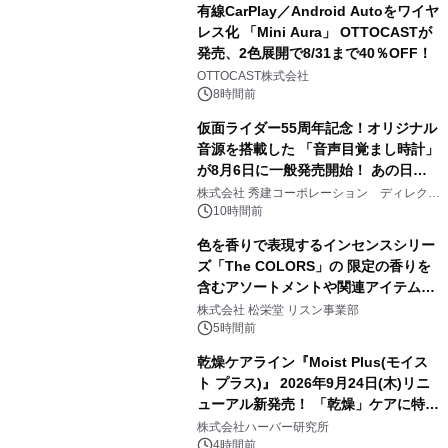
有線CarPlay／Android Autoをワイヤ
レス化 「Mini Aura」 OTTOCASTが
発売、2色展開で8/31まで40％OFF！
2
OTTOCAST株式会社
8時間前
仮面ライダー55周年記念！オリジナル
音源を搭載した 「音声目覚まし時計」
が8月6日に一般発売開始！ あの日の
3
大興奮が今甦る
株式会社 秀建コーポレーション ディレクト
アートギャラリー
10時間前
色を香りで表現するインセンスシリー
ズ「The COLORS」の 限定の香りを
含むアソートメントや関連アイテムを
4
8月6日発売
株式会社 松栄堂 リスン事業部
5時間前
乾燥ケアライン『Moist Plus(モイス
ト プラス)』 2026年9月24日(木)リニ
ューアル新発売！ 「乾燥」ケアに特化
5
し、ライン使いで潤いに満ちた肌へ
株式会社ハーバー研究所
4時間前