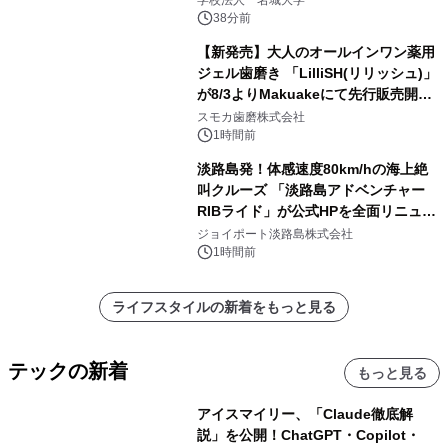
学校法人 名城大学
38分前
【新発売】大人のオールインワン薬用
ジェル歯磨き 「LilliSH(リリッシュ)」
が8/3よりMakuakeにて先行販売開
始！
スモカ歯磨株式会社
1時間前
淡路島発！体感速度80km/hの海上絶
叫クルーズ 「淡路島アドベンチャー
RIBライド」が公式HPを全面リニュー
アル！ ～スマホで即予約完了の「スマ
ジョイポート淡路島株式会社
ート設計」へ刷新～
1時間前
ライフスタイルの新着をもっと見る
テックの新着
もっと見る
アイスマイリー、「Claude徹底解
説」を公開！ChatGPT・Copilot・