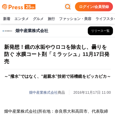
ログイン/会員登録
新着
エンタメ
グルメ
旅行
ファッション・美容
ライフスタ
畑中産業株式会社
リリース一覧
新発想！鏡の水垢やウロコを除去し、曇りを
防ぐ 水膜コート剤「ミラッシュ」11月17日発
売
～“撥水”ではなく、“超親水”技術で浴槽鏡をピッカピカ～
畑中産業株式会社
商品
2016年11月17日 11:00
畑中産業株式会社(所在地：奈良県大和高田市、代表取締