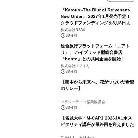
『Karous -The Blur of Re:venant-
New Order』 2027年1月発売予定！
クラウドファンディングを8月8日より
開始
株式会社RS34
38分前
総合旅行プラットフォーム「エアト
リ」、 ハイブリッド型総合書店
「honto」との共同企画を開始！
株式会社エアトリ
38分前
【熊本から未来へ。花がつないだ希望
のリレー】
フラワーライフ振興協議会
38分前
【名城大学・M-CAP】2026JALホス
ピタリティ講座が最終回を迎えました