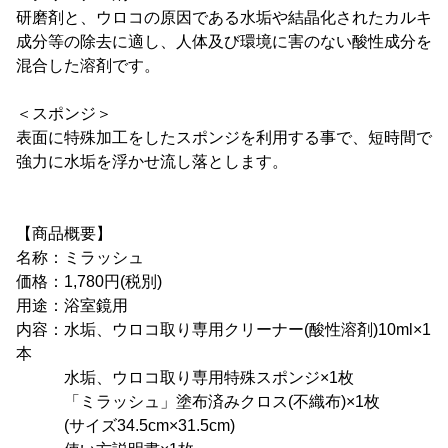
研磨剤と、ウロコの原因である水垢や結晶化されたカルキ
成分等の除去に適し、人体及び環境に害のない酸性成分を
混合した溶剤です。
＜スポンジ＞
表面に特殊加工をしたスポンジを利用する事で、短時間で
強力に水垢を浮かせ流し落とします。
【商品概要】
名称：ミラッシュ
価格：1,780円(税別)
用途：浴室鏡用
内容：水垢、ウロコ取り専用クリーナー(酸性溶剤)10ml×1
本
水垢、ウロコ取り専用特殊スポンジ×1枚
「ミラッシュ」塗布済みクロス(不織布)×1枚
(サイズ34.5cm×31.5cm)