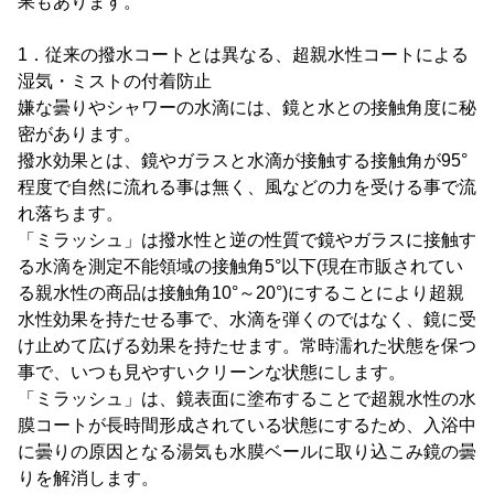
果もあります。
1．従来の撥水コートとは異なる、超親水性コートによる
湿気・ミストの付着防止
嫌な曇りやシャワーの水滴には、鏡と水との接触角度に秘
密があります。
撥水効果とは、鏡やガラスと水滴が接触する接触角が95°
程度で自然に流れる事は無く、風などの力を受ける事で流
れ落ちます。
「ミラッシュ」は撥水性と逆の性質で鏡やガラスに接触す
る水滴を測定不能領域の接触角5°以下(現在市販されてい
る親水性の商品は接触角10°～20°)にすることにより超親
水性効果を持たせる事で、水滴を弾くのではなく、鏡に受
け止めて広げる効果を持たせます。常時濡れた状態を保つ
事で、いつも見やすいクリーンな状態にします。
「ミラッシュ」は、鏡表面に塗布することで超親水性の水
膜コートが長時間形成されている状態にするため、入浴中
に曇りの原因となる湯気も水膜ベールに取り込こみ鏡の曇
りを解消します。