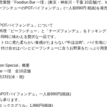
「Foodiun Bar 一瑳」(東京・神奈川・千葉 10店舗)で、Issa's 
『ビーフシチューのPOTパイフォンデュ』(一人前890円 税抜)を
POTパイフォンデュ」について
大料理「ビーフシチュー」と「チーズフォンデュ」をドッキング
を同時に味わえる贅沢な一品です。
トロに煮た柔らかい食感がたまらない“牛ほほ肉”。パイ生地
、付け合せはパンとビーフシチューに合うお野菜をたっぷり用
ason Special」概要
Bar 一瑳 全10店舗
月23日(水・祝)
OTパイフォンデュ』一人前890円(税抜)
ら承ります。
ックスグリル』1,990円(税抜)