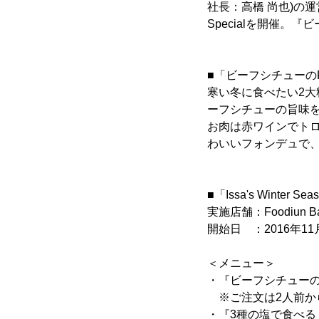
社長：高橋 尚也)の運営業態
Specialを開催。
■「ビーフシチューの
寒い冬に食べたい2
ーフシチューの旨味
お肉は赤ワインでトロ
わいいフォンデュで
■「Issa's Winter Se
実施店舗：Foodiun 
開始日 ：2016年11
＜メニュー＞
・『ビーフシチューのP
※ご注文は2人前か
・『3種の塩で食べるミ