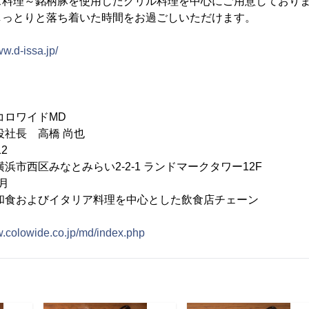
ス料理～銘柄豚を使用したグリル料理を中心にご用意しており
しっとりと落ち着いた時間をお過ごしいただけます。
ww.d-issa.jp/
コロワイドMD
役社長 高橋 尚也
2
みなとみらい2-2-1 ランドマークタワー12F
月
和食およびイタリア料理を中心とした飲食店チェーン
w.colowide.co.jp/md/index.php