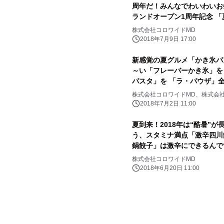
周年だ！みんなでわいわいお
ランドオープン1周年記念 
株式会社コロワイドMD
2018年7月9日 17:00
新感覚の夏グルメ「かき氷パ
～い「フレーバーかき氷」をト
パスタ」を 「ラ・パウザ」
株式会社コロワイドMD、株式会
2018年7月2日 11:00
夏到来！2018年は“酷暑”
う、スタミナ満点「激辛四川
鍋餃子」は激辛にできるんです
登場いたしました。
株式会社コロワイドMD
2018年6月20日 11:00