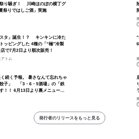
祭り騒ぎ！ 川崎ほのぼの横丁グ
「夏祭りではしご酒」実施
スタ」誕生！？ キンキンに冷た
ッピングした 4種の「“極”冷製
全店で7月2日より順次販売！
社アトム
が長く続く予報。 暑さなんて忘れちゃ
餃子」 「3・6・5酒場」の「鉄
！！ 6月13日より裏メニューで
発行者のリリースをもっと見る