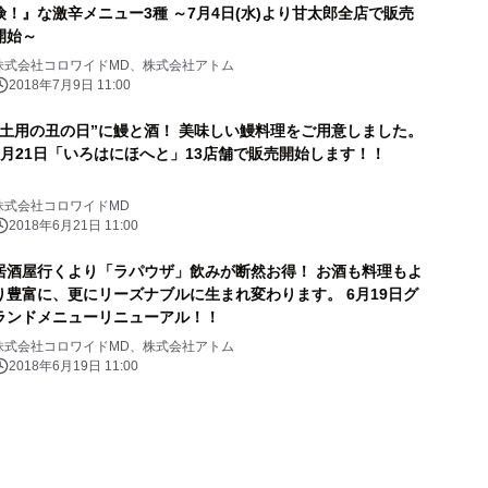
険！』な激辛メニュー3種 ～7月4日(水)より甘太郎全店で販売
開始～
株式会社コロワイドMD、株式会社アトム
2018年7月9日 11:00
“土用の丑の日”に鰻と酒！ 美味しい鰻料理をご用意しました。
6月21日「いろはにほへと」13店舗で販売開始します！！
株式会社コロワイドMD
2018年6月21日 11:00
居酒屋行くより「ラパウザ」飲みが断然お得！ お酒も料理もよ
り豊富に、更にリーズナブルに生まれ変わります。 6月19日グ
ランドメニューリニューアル！！
株式会社コロワイドMD、株式会社アトム
2018年6月19日 11:00