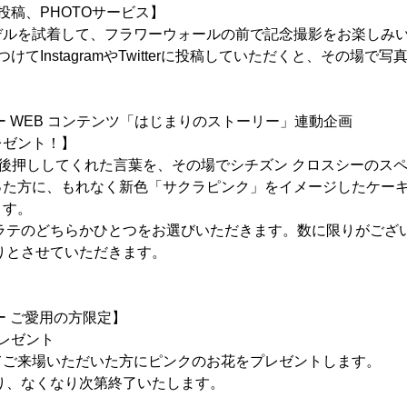
投稿、PHOTOサービス】
デルを試着して、フラワーウォールの前で記念撮影をお楽しみ
けてInstagramやTwitterに投稿していただくと、その場で写
ー WEB コンテンツ「はじまりのストーリー」連動企画
ゼント！】
を後押ししてくれた言葉を、その場でシチズン クロスシーのス
った方に、もれなく新色「サクラピンク」をイメージしたケー
ます。
・ラテのどちらかひとつをお選びいただきます。数に限りがござ
りとさせていただきます。
ー ご愛用の方限定】
レゼント
てご来場いただいた方にピンクのお花をプレゼントします。
り、なくなり次第終了いたします。