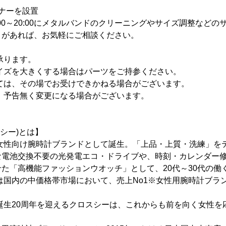
ナーを設置
00～20:00にメタルバンドのクリーニングやサイズ調整などの
とがあれば、お気軽にご相談ください。
承ります。
イズを大きくする場合はパーツをご持参ください。
ては、その場でお受けできかねる場合がございます。
、予告無く変更になる場合がございます。
スシー)とは】
の女性向け腕時計ブランドとして誕生。「上品・上質・洗練」を
な電池交換不要の光発電エコ・ドライブや、時刻・カレンダー
た「高機能ファッションウオッチ」として、20代～30代の働
ーは国内の中価格帯市場において、売上No1※女性用腕時計ブラ
。
ド誕生20周年を迎えるクロスシーは、これからも前を向く女性を