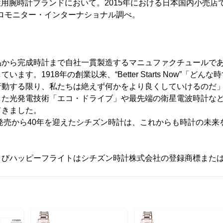
女性用腕時計ブランドにおいて。2015年における日本国内小売
ユーロモニター・インターナショナル調べ。
】
から完成時計まで自社一貫製造するマニュファクチュールであ
ます。1918年の創業以来、“Better Starts Now”「ど
行動する限り、私たちは絶えず何かをより良くしていけるのだ
した光発電技術「エコ・ドライブ」や最先端の衛星電波時計な
てきました。
計発売から40年を迎えたシチズン時計は、これからも時計の未
よびハッピーフライトはシチズン時計株式会社の登録商標また