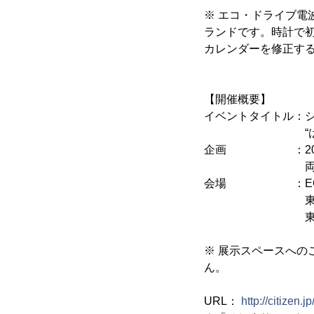
※ エコ・ドライブ
ランドです。時計で
カレンダーを修正す
【開催概要】
イベントタイトル：シチ
“はじまり
企画 ：2016年1
両日共に9:00～
会場 ：ECO FAR
東京都渋谷区神宮
東京メトロ明治
※ 展示スペースへ
ん。
URL：
http://citizen.j