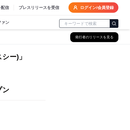
を配信
プレスリリースを受信
ログイン/会員登録
ファン
発行者のリリースを見る
シー)」
プン