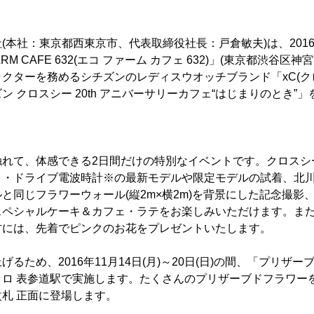
本社：東京都西東京市、代表取締役社長：戸倉敏夫)は、2016年1
ARM CAFE 632(エコ ファーム カフェ 632)」(東京都渋谷区
クターを務めるシチズンのレディスウオッチブランド「xC(クロ
 クロスシー 20th アニバーサリーカフェ“はじまりのとき”
触れて、体感できる2日間だけの特別なイベントです。クロスシ
コ・ドライブ電波時計※の最新モデルや限定モデルの試着、北
と同じフラワーウォール(縦2m×横2m)を背景にした記念撮影
スペシャルケーキ＆カフェ・ラテをお楽しみいただけます。ま
方には、先着でピンクのお花をプレゼントいたします。
るため、2016年11月14日(月)～20日(日)の間、「プリザ
トロ 表参道駅で実施します。たくさんのプリザーブドフラワー
札 正面に登場します。