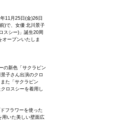
1月25日(金)26日
神宮前)で、女優 北川景子
スシー)」誕生20周
」をオープンいたしま
ーの新色「サクラピン
川景子さん出演のクロ
、また「サクラピン
たクロスシーを着用し
ーブドフラワーを使った
を用いた美しい壁面広