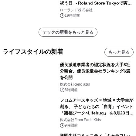
祝う日 ～Roland Store Tokyoで実機
を展示しての 記念キャンペーンを開
ローランド株式会社
催 英国ラジオ「NTS」の 特別プログ
19時間前
ラムや、「TR-808」を愛する伝説的
アーティストを フィーチャーしたアニ
テックの新着をもっと見る
メーションを公開～
ライフスタイルの新着
もっと見る
優良派遣事業者の認定状況を大手8社
分照合、優良派遣会社ランキング6選
を公開
株式会社cielo azul
6時間前
フロムアースキッズ × 地域 × 大学生が
創る、 子どもたちの「自育」イベント
「諸福ジーク×Lifehug」 を8月23日
(日)開催
株式会社From Earth Kids
9時間前
学園生活コミュニティ「キャラフレ」