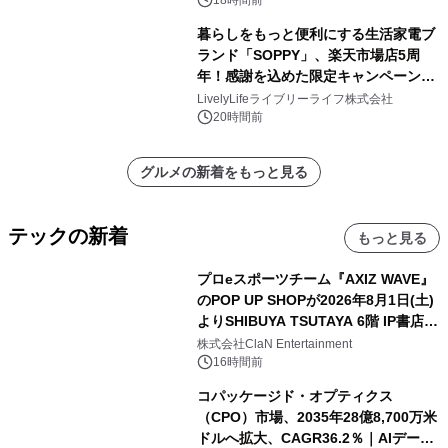
18時間前
暮らしをもっと便利にする生活家電ブ
ランド「SOPPY」、楽天市場店5周
年！感謝を込めた限定キャンペーンを
8月10日より開催
LivelyLifeライブリーライフ株式会社
20時間前
グルメの新着をもっと見る
テックの新着
もっと見る
プロeスポーツチーム『AXIZ WAVE』
のPOP UP SHOPが2026年8月1日(土)
よりSHIBUYA TSUTAYA 6階 IP書店で
開催決定！！
株式会社ClaN Entertainment
16時間前
コパッケージド・オプティクス
（CPO）市場、2035年28億8,700万米
ドルへ拡大、CAGR36.2％｜AIデータ