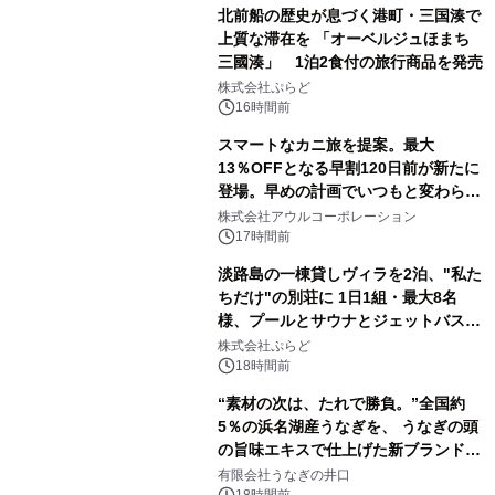
北前船の歴史が息づく港町・三国湊で
上質な滞在を 「オーベルジュほまち
三國湊」 1泊2食付の旅行商品を発売
株式会社ぷらど
16時間前
スマートなカニ旅を提案。最大
13％OFFとなる早割120日前が新たに
登場。早めの計画でいつもと変わらぬ
大人の冬旅を。ー夕日ヶ浦温泉「佳松
株式会社アウルコーポレーション
苑 別邸ふうか」ー
17時間前
淡路島の一棟貸しヴィラを2泊、"私た
ちだけ"の別荘に 1日1組・最大8名
様、プールとサウナとジェットバス付
きで Villa Mon Temps AWAJIの連泊
株式会社ぷらど
素泊りプラン
18時間前
“素材の次は、たれで勝負。”全国約
5％の浜名湖産うなぎを、 うなぎの頭
の旨味エキスで仕上げた新ブランド
「井口の誉」誕生
有限会社うなぎの井口