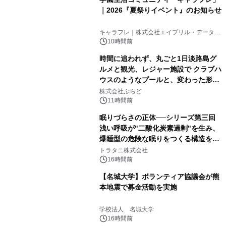
｜2026『夏祭りイベント』のお知らせ
キャラフレ｜株式会社エイプリル・データ・
デザインズ
10時間前
時間に追われず、丸ごと1日淡路島グ
ルメと観光、レジャー施設で クラブハ
ウスのようなプールと、変わった形の
サウナも 「THE BOXY AWAJI」のお
株式会社ぷらど
得な素泊まり連泊プランで
11時間前
眠りづらさの正体──シリーズ第三回
浅い呼吸が"二酸化炭素過剰"を生み、
爆睡型の危険な眠りをつくる構造を解
説
トラタニ株式会社
16時間前
【名城大学】ボランティア協議会が熊
本地震で募金活動を実施
学校法人 名城大学
16時間前