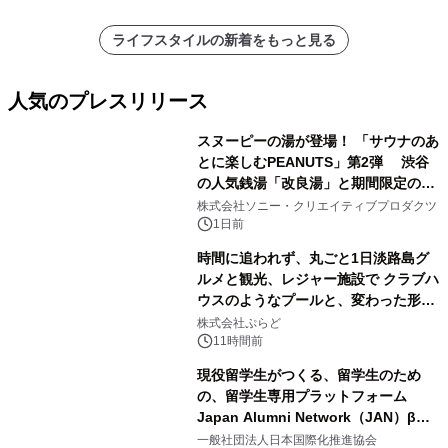
ライフスタイルの新着をもっと見る
人気のプレスリリース
スヌーピーの湯が登場！ 「サウナのあ
とに楽しむPEANUTS」第2弾 渋谷
の人気銭湯「改良湯」と期間限定のコ
1
ラボレーション サウナイキタイコラ
株式会社ソニー・クリエイティブプロダクツ
ボグッズも発売決定！
1日前
時間に追われず、丸ごと1日淡路島グ
ルメと観光、レジャー施設で クラブハ
ウスのようなプールと、変わった形の
2
サウナも 「THE BOXY AWAJI」のお
株式会社ぷらど
得な素泊まり連泊プランで
11時間前
現役留学生がつくる、留学生のため
の、留学生専用プラットフォーム
Japan Alumni Network（JAN）β版
3
をリリース
一般社団法人日本国際化推進協会