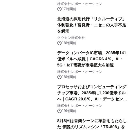
センター・高速光通信需要が成長を加
株式会社レポートオーシャン
速
17時間前
北海道の採用代行「リクルーティブ」
体制強化！富良野・ニセコの人手不足
を解消
クウカン株式会社
18時間前
データコンバータIC市場、2035年141
億米ドルへ成長｜CAGR6.4％、AI・
5G・IoT需要が市場拡大を加速
株式会社レポートオーシャン
18時間前
プロセッサおよびコンピューティング
チップ市場、2035年に1,230億米ドル
へ｜CAGR 20.8％、AI・データセンタ
ー需要が成長を牽引
株式会社レポートオーシャン
19時間前
8月8日は音楽シーンに革新をもたらし
た 伝説のリズムマシン「TR-808」を