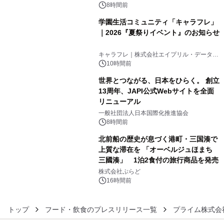
8時間前
学園生活コミュニティ「キャラフレ」
｜2026『夏祭りイベント』のお知らせ
4
キャラフレ｜株式会社エイプリル・データ・
デザインズ
10時間前
世界とつながる、日本をひらく。 創立
13周年、JAPI公式Webサイトを全面
リニューアル
5
一般社団法人日本国際化推進協会
8時間前
北前船の歴史が息づく港町・三国湊で
上質な滞在を 「オーベルジュほまち
三國湊」 1泊2食付の旅行商品を発売
6
株式会社ぷらど
16時間前
トップ
フード・飲食のプレスリリース一覧
プライム株式会