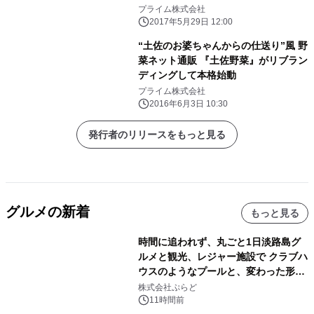
を掛け合わせた “アグリポップカルチ
プライム株式会社
ャー”で新しいマーケット開拓を目指
2017年5月29日 12:00
す
“土佐のお婆ちゃんからの仕送り”風 野
菜ネット通販 『土佐野菜』がリブラン
ディングして本格始動
プライム株式会社
2016年6月3日 10:30
発行者のリリースをもっと見る
グルメの新着
もっと見る
時間に追われず、丸ごと1日淡路島グ
ルメと観光、レジャー施設で クラブハ
ウスのようなプールと、変わった形の
サウナも 「THE BOXY AWAJI」のお
株式会社ぷらど
得な素泊まり連泊プランで
11時間前