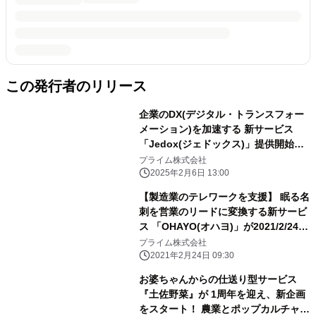
この発行者のリリース
企業のDX(デジタル・トランスフォー
メーション)を加速する 新サービス
「Jedox(ジェドックス)」提供開始
～データ活用の最適化でビジネス変革
プライム株式会社
を支援～
2025年2月6日 13:00
【製造業のテレワークを支援】 眠る名
刺を営業のリードに変換する新サービ
ス 「OHAYO(オハヨ)」が2021/2/24正
式リリース！
プライム株式会社
2021年2月24日 09:30
お婆ちゃんからの仕送り型サービス
『土佐野菜』が 1周年を迎え、新企画
をスタート！ 農業とポップカルチャー