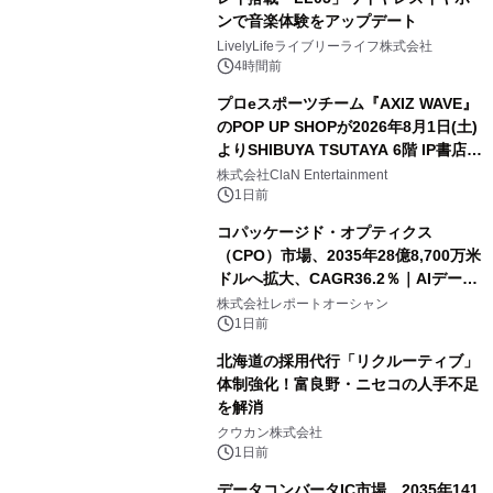
ンで音楽体験をアップデート
LivelyLifeライブリーライフ株式会社
4時間前
プロeスポーツチーム『AXIZ WAVE』
のPOP UP SHOPが2026年8月1日(土)
よりSHIBUYA TSUTAYA 6階 IP書店で
開催決定！！
株式会社ClaN Entertainment
1日前
コパッケージド・オプティクス
（CPO）市場、2035年28億8,700万米
ドルへ拡大、CAGR36.2％｜AIデータ
センター・高速光通信需要が成長を加
株式会社レポートオーシャン
速
1日前
北海道の採用代行「リクルーティブ」
体制強化！富良野・ニセコの人手不足
を解消
クウカン株式会社
1日前
データコンバータIC市場、2035年141