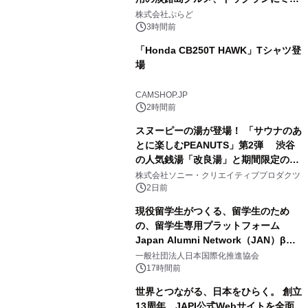
2
プール グランピングとトレーラーハウ
株式会社ぷらど
スの2施設で
3時間前
「Honda CB250T HAWK」Tシャツ登
場
3
CAMSHOP.JP
2時間前
スヌーピーの湯が登場！ 「サウナのあ
とに楽しむPEANUTS」第2弾 渋谷
の人気銭湯「改良湯」と期間限定のコ
4
ラボレーション サウナイキタイコラ
株式会社ソニー・クリエイティブプロダクツ
ボグッズも発売決定！
2日前
現役留学生がつくる、留学生のため
の、留学生専用プラットフォーム
Japan Alumni Network（JAN）β版
5
をリリース
一般社団法人日本国際化推進協会
17時間前
世界とつながる、日本をひらく。 創立
13周年、JAPI公式Webサイトを全面