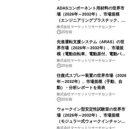
ADASコンポーネント用材料の世界市
場（2026年～2032年）、市場規模
（エンジニアリングプラスチック、RF
および誘電体材料、光学・カバー材
株式会社マーケットリサーチセンター
料、その他）・分析レポートを発表
20分前
先進運転支援システム（ARAS）の世
界市場（2026年～2032年）、市場規
模（電動自転車、電動原付、電動バイ
ク）・分析レポートを発表
株式会社マーケットリサーチセンター
20分前
往復式スプレー装置の世界市場（2026
年～2032年）、市場規模（手動、自
動）・分析レポートを発表
株式会社マーケットリサーチセンター
20分前
ウォークイン型安定性試験室の世界市
場（2026年～2032年）、市場規模
（モジュラー式ウォークインチャンバ
ー、溶接式ウォークインチャンバ
株式会社マーケットリサーチセンター