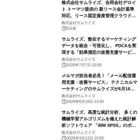
株式会社サムライズ、合同会社デロイ
ト トーマツ提供の 新リース会計基準
対応、リース固定資産管理クラウドシ
ステム 「Universal Business Cloud
株式会社サムライズ
固定資産」を販売開始
5日前
サムライズ、散在するマーケティング
データを統合・可視化し、 PDCAを実
現する「効果測定の改善支援サービ
ス」を提供開始
株式会社サムライズ
2026年7月7日 10:00
メルマガ担当者必見！「メール配信運
用支援・改善サービス」 テクニカルマ
ーケティングのサムライズが6月18日
より提供開始
株式会社サムライズ
2026年6月18日 13:00
サムライズ、高度な統計分析、 多くの
機械学習アルゴリズムを備えた統計解
析ソフトウェア 「IBM SPSS」のポー
タルサイトを3月12日にリニューアル
株式会社サムライズ
2026年3月12日 10:00