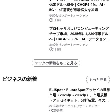
億米ドルへ成長｜CAGR6.4％、AI・
5G・IoT需要が市場拡大を加速
株式会社レポートオーシャン
1日前
プロセッサおよびコンピューティング
チップ市場、2035年に1,230億米ドル
へ｜CAGR 20.8％、AI・データセンタ
ー需要が成長を牽引
株式会社レポートオーシャン
1日前
テックの新着をもっと見る
ビジネスの新着
もっと見る
ELISpot・FluoroSpotアッセイの世界
市場（2026年～2032年）、市場規模
（アッセイキット、分析装置、その
他）・分析レポートを発表
株式会社マーケットリサーチセンター
20分前