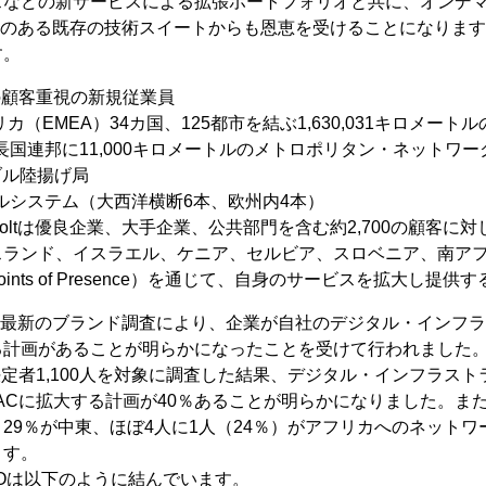
などの新サービスによる拡張ポートフォリオと共に、オンデマン
賞歴のある既存の技術スイートからも恩恵を受けることになりま
す。
人の顧客重視の新規従業員
（EMEA）34カ国、125都市を結ぶ1,630,031キロメート
長国連邦に11,000キロメートルのメトロポリタン・ネットワー
ブル陸揚げ局
ルシステム（大西洋横断6本、欧州内4本）
oltは優良企業、大手企業、公共部門を含む約2,700の顧客に
スランド、イスラエル、ケニア、セルビア、スロベニア、南ア
ints of Presence）を通じて、自身のサービスを拡大し提
tの最新のブランド調査により、企業が自社のデジタル・インフ
計画があることが明らかになったことを受けて行われました。Co
決定者1,100人を対象に調査した結果、デジタル・インフラス
PACに拡大する計画が40％あることが明らかになりました。また
29％が中東、ほぼ4人に1人（24％）がアフリカへのネット
ます。
Oは以下のように結んでいます。