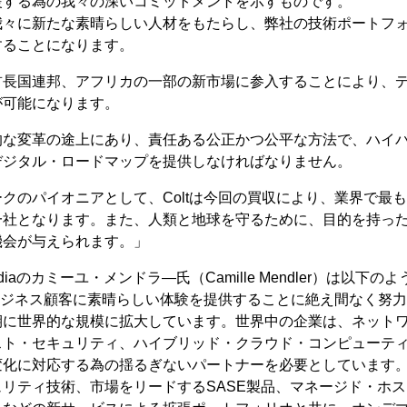
援する為の我々の深いコミットメントを示すものです。
我々に新たな素晴らしい人材をもたらし、弊社の技術ポートフ
することになります。
首長国連邦、アフリカの一部の新市場に参入することにより、
が可能になります。
的な変革の途上にあり、責任ある公正かつ公平な方法で、ハイ
デジタル・ロードマップを提供しなければなりません。
クのパイオニアとして、Coltは今回の買収により、業界で最
一社となります。また、人類と地球を守るために、目的を持っ
機会が与えられます。」
iaのカミーユ・メンドラ―氏（Camille Mendler）は以下
のビジネス顧客に素晴らしい体験を提供することに絶え間なく努
期に世界的な規模に拡大しています。世界中の企業は、ネット
スト・セキュリティ、ハイブリッド・クラウド・コンピューテ
変化に対応する為の揺るぎないパートナーを必要としています
リティ技術、市場をリードするSASE製品、マネージド・ホ