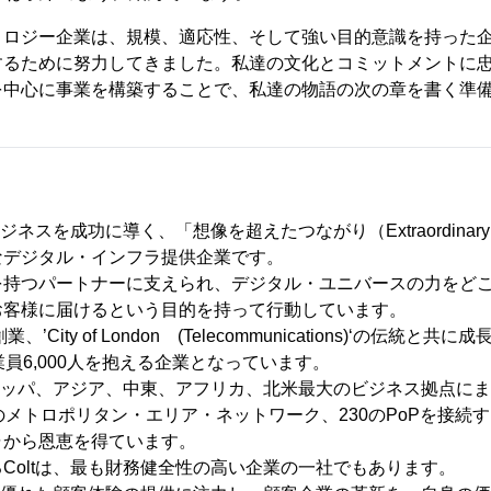
ノロジー企業は、規模、適応性、そして強い目的意識を持った
するために努力してきました。私達の文化とコミットメントに
を中心に事業を構築することで、私達の物語の次の章を書く準
ジネスを成功に導く、「想像を超えたつながり（Extraordinary Co
なデジタル・インフラ提供企業です。
を持つパートナーに支えられ、デジタル・ユニバースの力をど
お客様に届けるという目的を持って行動しています。
’City of London (Telecommunications)‘の伝統と
業員6,000人を抱える企業となっています。
ロッパ、アジア、中東、アフリカ、北米最大のビジネス拠点にまたが
のメトロポリタン・エリア・ネットワーク、230のPoPを接続
ャから恩恵を得ています。
Coltは、最も財務健全性の高い企業の一社でもあります。