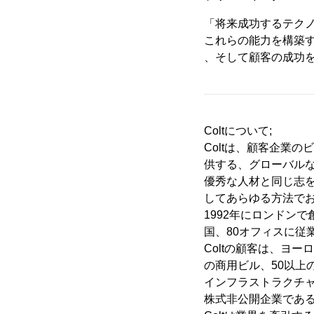
「将来成功するテク
これらの能力を構築
、そして顧客の成功
Coltについて;
Coltは、顧客企業のビ
供する、グローバル
優秀な人材と同じ志
してあらゆる方法で
1992年にロンドンで創業、
国、80オフィスに従
Coltの顧客は、ヨー
の商用ビル、50以上
インフラストラクチ
株式非公開企業である