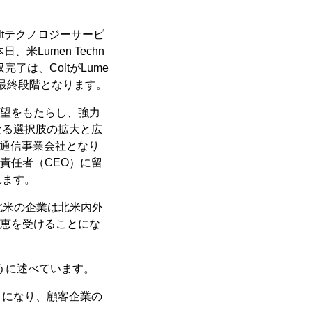
ltテクノロジーサービ
、米Lumen Techn
了は、ColtがLume
最終段階となります。
展望をもたらし、強力
なる選択肢の拡大と広
B通信事業会社となり
責任者（CEO）に留
れます。
し、北米の企業は北米内外
恩恵を受けることにな
ように述べています。
とになり、顧客企業の