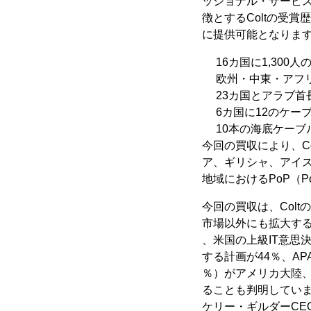
ッショナル・サービス
徴とするColtの受
に提供可能となりま
16カ国に1,300
欧州・中東・アフリカ
23カ国とアラブ首
6カ国に12のケー
10本の海底ケーブ
今回の買収により、C
ア、ギリシャ、アイ
地域におけるPoP（Po
今回の買収は、Col
市場以外にも拡大する
、米国の上級IT意思
する計画が44％、A
％）がアメリカ大陸、
ることも判明してい
ケリー・ギルダーCE