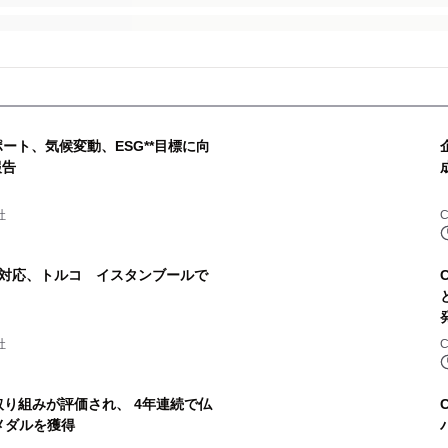
ポート、気候変動、ESG**目標に向
報告
社
増に対応、トルコ イスタンブールで
社
な取り組みが評価され、 4年連続で仏
」メダルを獲得