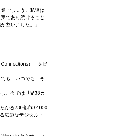
企業でしょう。私達は
忠実であり続けること
備が整いました。」
nnections）」を提
こでも、いつでも、そ
共に成長し、今では世界38カ
る230都市32,000
する広範なデジタル・