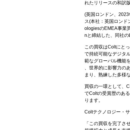
れたリリースの和訳
(英国ロンドン、202
ス(本社：英国ロンドン、代
ologiesのEME
nと締結した、同社の
この買収はColtに
で持続可能なデジタ
範なグローバル機能を
、世界的に影響力のあ
まり、熟練した多様
買収の一環として、Col
でColtの受賞歴の
ります。
Coltテクノロジー
「この買収を完了さ