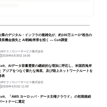
企業のデジタル・インフラの複雑化が、約100万ユーロ*相当の
成長機会損失と AI戦略停滞を招く ― Colt調査
Coltテクノロジーサービス株式会社
2026年6月30日 16:00
Colt、AIデータ容量需要の継続的な増加に呼応し、米国西海岸
と アジアをつなぐ新たな海底、及び陸上ネットワークルートを
発表
Coltテクノロジーサービス株式会社
2026年4月3日 11:00
Colt、「AWS ヨーロッパ・データ主権クラウド」 の初期接続
パートナーに選定