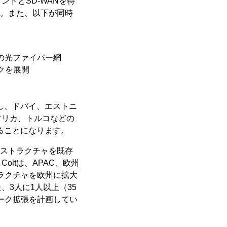
ドとSD-WANを特
す。また、以下が同時
ルの光ファイバー網
クを展開
対し、ドバイ、エストニ
フリカ、トルコなどの
供することになります。
ラストラクチャを既存
ltは、APAC、欧州
トラクチャを欧州に拡大
、3人に1人以上（35
ワーク拡張を計画してい