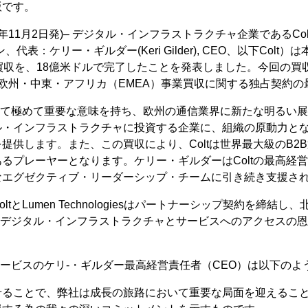
版です。
3年11月2日発)– デジタル・インフラストラクチャ企業であるCo
表：ケリー・ギルダー(Keri Gilder), CEO、以下Colt）は本日
A事業買収を、18億米ドルで完了したことを発表しました。今回の買収完
欧州・中東・アフリカ（EMEA）事業買収に関する独占契約の
とって極めて重要な意味を持ち、欧州の通信業界に新たな明るい
ル・インフラストラクチャに投資する企業に、組織の原動力と
提供します。また、この買収により、Coltは世界最大級のB2
るプレーヤーとなります。ケリー・ギルダーはColtの最高経営
なエグゼクティブ・リーダーシップ・チームに引き続き支援さ
tとLumen Technologiesはパートナーシップ契約を締結
あるデジタル・インフラストラクチャとサービスへのアクセスの
・サービスのケリ-・ギルダー最高経営責任者（CEO）は以下の
せることで、弊社は成長の旅路において重要な局面を迎えるこ