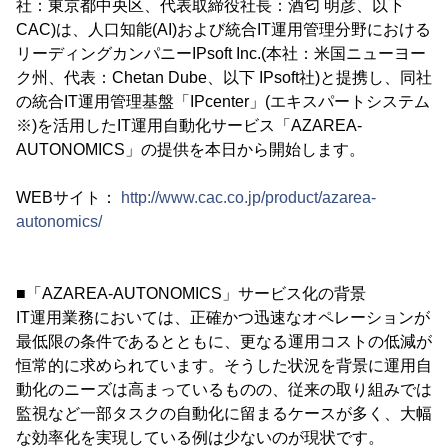
社：東京都中央区、代表取締役社長：酒匂 明彦、以下
CAC)は、人口知能(AI)および統合IT運用管理分野における
リーディングカンパニーIPsoft Inc.(本社：米国ニューヨー
ク州、代表：Chetan Dube、以下 IPsoft社)と提携し、同社
の統合IT運用管理基盤「IPcenter」(エキスパートシステム
※)を活用したIT運用自動化サービス「AZAREA-
AUTONOMICS」の提供を本日から開始します。
WEBサイト：
http://www.cac.co.jp/product/azarea-
autonomics/
■「AZAREA-AUTONOMICS」サービス化の背景
IT運用業務においては、正確かつ迅速なオペレーションが
最低限の条件であるとともに、更なる運用コストの低減が
恒常的に求められています。そうした状況を背景に運用自
動化のニーズは高まっているものの、従来の取り組みでは
監視など一部タスクの自動化に留まるケースが多く、大幅
な効率化を実現している例は少ないのが現状です。