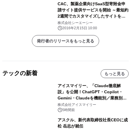
CAC、製薬企業向けSaaS型寄附金申
請サイト提供サービスを開始 ～最短約
2週間でカスタマイズしたサイトを構
築～
株式会社シーエーシー
2016年2月15日 10:00
発行者のリリースをもっと見る
テックの新着
もっと見る
アイスマイリー、「Claude徹底解
説」を公開！ChatGPT・Copilot・
Gemini・Claudeを機能別／業務別に
比較―自社に合う生成AIの選び方がわ
株式会社アイスマイリー
かる実践ガイド
5時間前
アスクル、新代表取締役社長CEOに成
松 岳志が就任