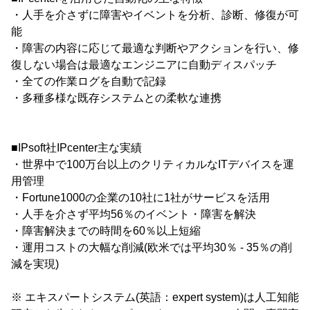
・人手を介さずに障害やイベントを分析、診断、修復が可
能
・障害の内容に応じて最適な判断やアクションを行い、修
復しない場合は最適なエンジニアに自動ディスパッチ
・全ての作業ログを自動で記録
・多種多様な既存システムとの柔軟な連携
■IPsoft社IPcenter主な実績
・世界中で100万台以上のクリティカルなITデバイスを運
用管理
・Fortune1000の企業の10社に1社がサービスを活用
・人手を介さず平均56％のイベント・障害を解決
・障害解決までの時間を60％以上短縮
・運用コストの大幅な削減(欧米では平均30％ - 35％の削
減を実現)
※ エキスパートシステム(英語：expert system)は人工知能