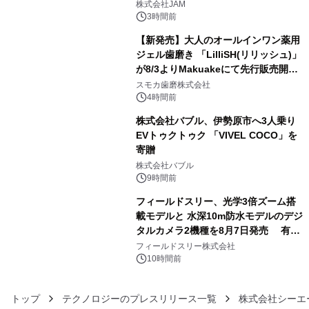
GR 4車種の FUNBOO(ミニカー)付き
株式会社JAM
メニューが展開されます
3時間前
【新発売】大人のオールインワン薬用
ジェル歯磨き 「LilliSH(リリッシュ)」
が8/3よりMakuakeにて先行販売開
4
始！
スモカ歯磨株式会社
4時間前
株式会社バブル、伊勢原市へ3人乗り
EVトゥクトゥク 「VIVEL COCO」を
寄贈
5
株式会社バブル
9時間前
フィールドスリー、光学3倍ズーム搭
載モデルと 水深10m防水モデルのデジ
タルカメラ2機種を8月7日発売 有効
6
約1300万画素、用途別に選べるコンデ
フィールドスリー株式会社
ジ新登場
10時間前
トップ
テクノロジーのプレスリリース一覧
株式会社シーエ