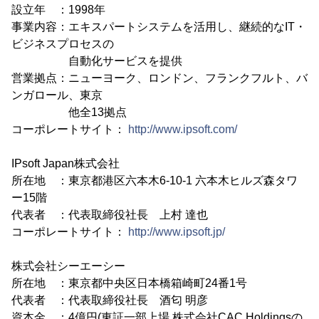
設立年 ：1998年
事業内容：エキスパートシステムを活用し、継続的なIT・
ビジネスプロセスの
自動化サービスを提供
営業拠点：ニューヨーク、ロンドン、フランクフルト、バ
ンガロール、東京
他全13拠点
コーポレートサイト：
http://www.ipsoft.com/
IPsoft Japan株式会社
所在地 ：東京都港区六本木6-10-1 六本木ヒルズ森タワ
ー15階
代表者 ：代表取締役社長 上村 達也
コーポレートサイト：
http://www.ipsoft.jp/
株式会社シーエーシー
所在地 ：東京都中央区日本橋箱崎町24番1号
代表者 ：代表取締役社長 酒匂 明彦
資本金 ：4億円(東証一部上場 株式会社CAC Holdingsの