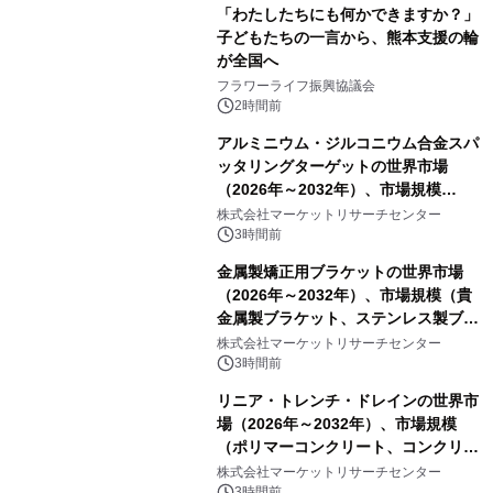
「わたしたちにも何かできますか？」
子どもたちの一言から、熊本支援の輪
が全国へ
フラワーライフ振興協議会
2時間前
アルミニウム・ジルコニウム合金スパ
ッタリングターゲットの世界市場
（2026年～2032年）、市場規模
（0.995、0.999、その他）・分析レポ
株式会社マーケットリサーチセンター
ートを発表
3時間前
金属製矯正用ブラケットの世界市場
（2026年～2032年）、市場規模（貴
金属製ブラケット、ステンレス製ブラ
ケット、純チタン製ブラケット）・分
株式会社マーケットリサーチセンター
析レポートを発表
3時間前
リニア・トレンチ・ドレインの世界市
場（2026年～2032年）、市場規模
（ポリマーコンクリート、コンクリー
ト、プラスチック、金属）・分析レポ
株式会社マーケットリサーチセンター
ートを発表
3時間前