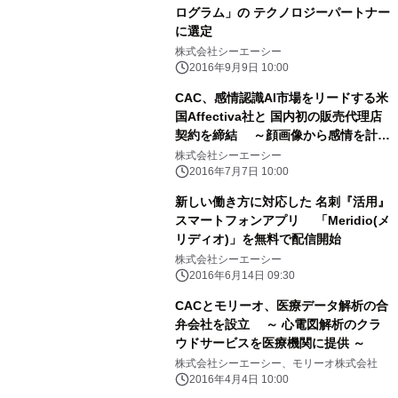
ログラム」の テクノロジーパートナー
に選定
株式会社シーエーシー
2016年9月9日 10:00
CAC、感情認識AI市場をリードする米
国Affectiva社と 国内初の販売代理店
契約を締結 ～顔画像から感情を計
測・分析し、 企業のビジネス拡大を支
株式会社シーエーシー
援～
2016年7月7日 10:00
新しい働き方に対応した 名刺『活用』
スマートフォンアプリ 「Meridio(メ
リディオ)」を無料で配信開始
株式会社シーエーシー
2016年6月14日 09:30
CACとモリーオ、医療データ解析の合
弁会社を設立 ～ 心電図解析のクラ
ウドサービスを医療機関に提供 ～
株式会社シーエーシー、モリーオ株式会社
2016年4月4日 10:00