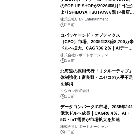
のPOP UP SHOPが2026年8月1日(土)
よりSHIBUYA TSUTAYA 6階 IP書店で
開催決定！！
株式会社ClaN Entertainment
1日前
コパッケージド・オプティクス
（CPO）市場、2035年28億8,700万米
ドルへ拡大、CAGR36.2％｜AIデータ
センター・高速光通信需要が成長を加
株式会社レポートオーシャン
速
1日前
北海道の採用代行「リクルーティブ」
体制強化！富良野・ニセコの人手不足
を解消
クウカン株式会社
1日前
データコンバータIC市場、2035年141
億米ドルへ成長｜CAGR6.4％、AI・
5G・IoT需要が市場拡大を加速
株式会社レポートオーシャン
1日前