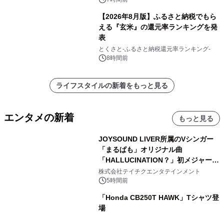
【2026年8月版】ふるさと納税でもら
える『玄米』の還元率ランキングを発
表
とくさと-ふるさと納税還元率ランキング-
8時間前
ライフスタイルの新着をもっと見る
エンタメの新着
もっと見る
JOYSOUND LIVER所属のVシンガー
「まるぱも」オリジナル曲
「HALLUCINATION？」初メジャー配
信リリース決定！
株式会社テイチクエンタテインメント
5時間前
「Honda CB250T HAWK」Tシャツ登
場