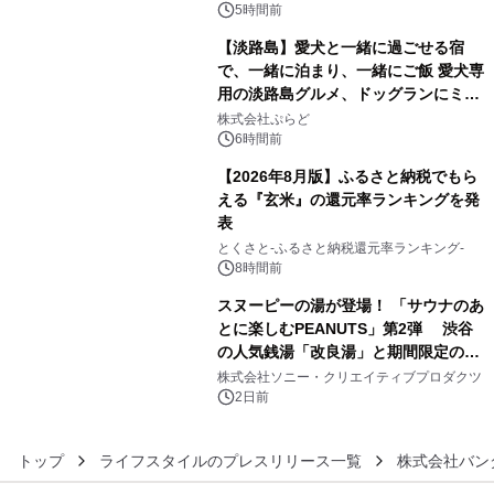
5時間前
【淡路島】愛犬と一緒に過ごせる宿
で、一緒に泊まり、一緒にご飯 愛犬専
用の淡路島グルメ、ドッグランにミニ
4
プール グランピングとトレーラーハウ
株式会社ぷらど
スの2施設で
6時間前
【2026年8月版】ふるさと納税でもら
える『玄米』の還元率ランキングを発
表
5
とくさと-ふるさと納税還元率ランキング-
8時間前
スヌーピーの湯が登場！ 「サウナのあ
とに楽しむPEANUTS」第2弾 渋谷
の人気銭湯「改良湯」と期間限定のコ
6
ラボレーション サウナイキタイコラ
株式会社ソニー・クリエイティブプロダクツ
ボグッズも発売決定！
2日前
トップ
ライフスタイルのプレスリリース一覧
株式会社バン