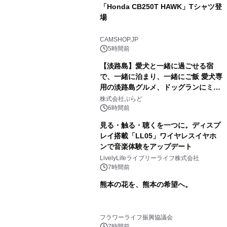
「Honda CB250T HAWK」Tシャツ登
場
CAMSHOP.JP
5時間前
【淡路島】愛犬と一緒に過ごせる宿
で、一緒に泊まり、一緒にご飯 愛犬専
用の淡路島グルメ、ドッグランにミニ
プール グランピングとトレーラーハウ
株式会社ぷらど
スの2施設で
6時間前
見る・触る・聴くを一つに。ディスプ
レイ搭載「LL05」ワイヤレスイヤホ
ンで音楽体験をアップデート
LivelyLifeライブリーライフ株式会社
7時間前
熊本の花を、熊本の希望へ。
フラワーライフ振興協議会
7時間前