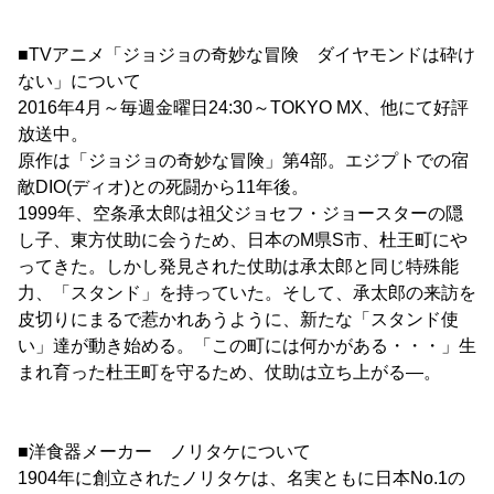
■TVアニメ「ジョジョの奇妙な冒険 ダイヤモンドは砕け
ない」について
2016年4月～毎週金曜日24:30～TOKYO MX、他にて好評
放送中。
原作は「ジョジョの奇妙な冒険」第4部。エジプトでの宿
敵DIO(ディオ)との死闘から11年後。
1999年、空条承太郎は祖父ジョセフ・ジョースターの隠
し子、東方仗助に会うため、日本のM県S市、杜王町にや
ってきた。しかし発見された仗助は承太郎と同じ特殊能
力、「スタンド」を持っていた。そして、承太郎の来訪を
皮切りにまるで惹かれあうように、新たな「スタンド使
い」達が動き始める。「この町には何かがある・・・」生
まれ育った杜王町を守るため、仗助は立ち上がる―。
■洋食器メーカー ノリタケについて
1904年に創立されたノリタケは、名実ともに日本No.1の