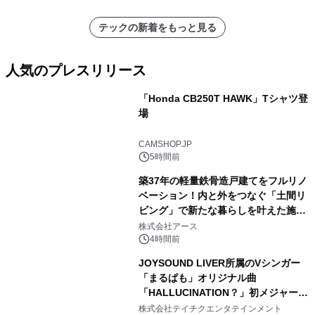
テックの新着をもっと見る
人気のプレスリリース
「Honda CB250T HAWK」Tシャツ登
場
1
CAMSHOP.JP
5時間前
築37年の軽量鉄骨造戸建てをフルリノ
ベーション！内と外をつなぐ「土間リ
ビング」で新たな暮らしを叶えた施工
2
事例を株式会社アースが公開
株式会社アース
4時間前
JOYSOUND LIVER所属のVシンガー
「まるぱも」オリジナル曲
「HALLUCINATION？」初メジャー配
3
信リリース決定！
株式会社テイチクエンタテインメント