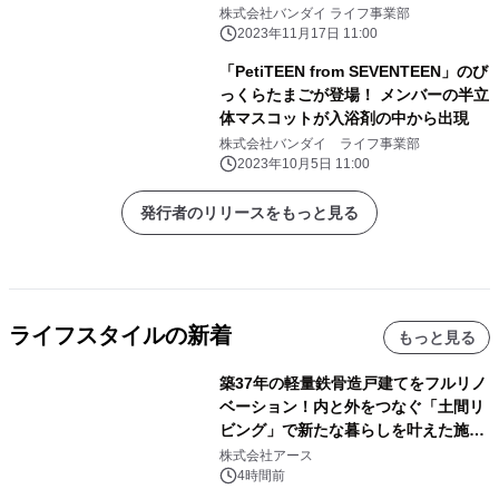
株式会社バンダイ ライフ事業部
2023年11月17日 11:00
「PetiTEEN from SEVENTEEN」のび
っくらたまごが登場！ メンバーの半立
体マスコットが入浴剤の中から出現
株式会社バンダイ ライフ事業部
2023年10月5日 11:00
発行者のリリースをもっと見る
ライフスタイルの新着
もっと見る
築37年の軽量鉄骨造戸建てをフルリノ
ベーション！内と外をつなぐ「土間リ
ビング」で新たな暮らしを叶えた施工
事例を株式会社アースが公開
株式会社アース
4時間前