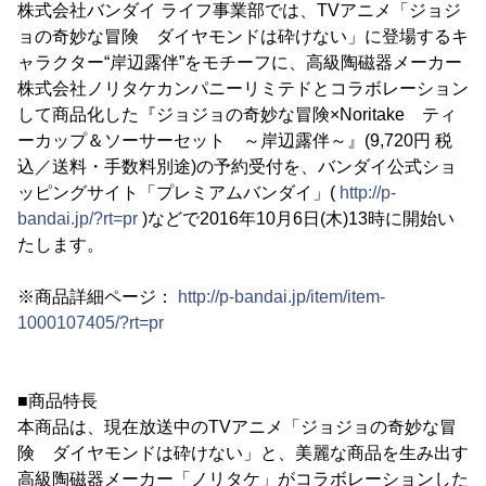
株式会社バンダイ ライフ事業部では、TVアニメ「ジョジ
ョの奇妙な冒険 ダイヤモンドは砕けない」に登場するキ
ャラクター“岸辺露伴”をモチーフに、高級陶磁器メーカー
株式会社ノリタケカンパニーリミテドとコラボレーション
して商品化した『ジョジョの奇妙な冒険×Noritake ティ
ーカップ＆ソーサーセット ～岸辺露伴～』(9,720円 税
込／送料・手数料別途)の予約受付を、バンダイ公式ショ
ッピングサイト「プレミアムバンダイ」(
http://p-
bandai.jp/?rt=pr
)などで2016年10月6日(木)13時に開始い
たします。
※商品詳細ページ：
http://p-bandai.jp/item/item-
1000107405/?rt=pr
■商品特長
本商品は、現在放送中のTVアニメ「ジョジョの奇妙な冒
険 ダイヤモンドは砕けない」と、美麗な商品を生み出す
高級陶磁器メーカー「ノリタケ」がコラボレーションした