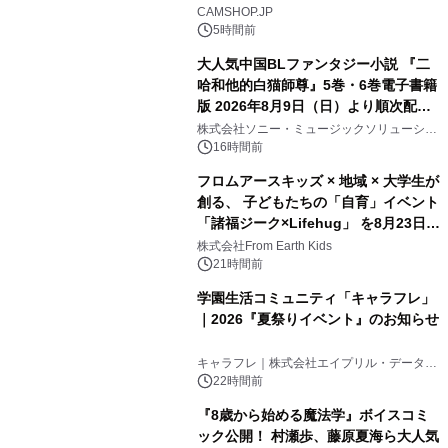
CAMSHOP.JP
5時間前
大人気中国BLファンタジー小説 『二
哈和他的白猫師尊』5巻・6巻電子書籍
版 2026年8月9日（日）より順次配信
開始
株式会社ソニー・ミュージックソリューショ
ンズ
16時間前
フロムアースキッズ × 地域 × 大学生が
創る、 子どもたちの「自育」イベント
「諸福ジーク×Lifehug」 を8月23日
(日)開催
株式会社From Earth Kids
21時間前
学園生活コミュニティ「キャラフレ」
｜2026『夏祭りイベント』のお知らせ
キャラフレ｜株式会社エイプリル・データ・
デザインズ
22時間前
『8歳から始める魔法学』ボイスコミ
ック公開！ 村瀬歩、藤原夏海ら大人気