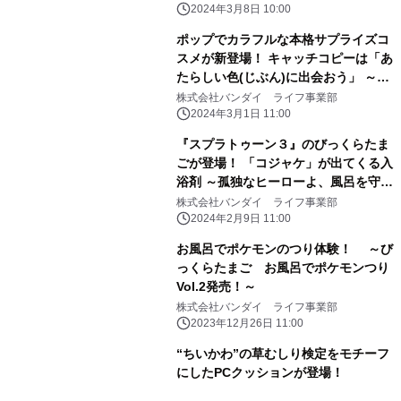
2024年3月8日 10:00
ポップでカラフルな本格サプライズコ
スメが新登場！ キャッチコピーは「あ
たらしい色(じぶん)に出会おう」 ～第
1弾は「サンリオ」「おジャ魔女どれ
株式会社バンダイ ライフ事業部
み」で新登場～
2024年3月1日 11:00
『スプラトゥーン３』のびっくらたま
ごが登場！ 「コジャケ」が出てくる入
浴剤 ～孤独なヒーローよ、風呂を守
れ！～
株式会社バンダイ ライフ事業部
2024年2月9日 11:00
お風呂でポケモンのつり体験！ ～び
っくらたまご お風呂でポケモンつり
Vol.2発売！～
株式会社バンダイ ライフ事業部
2023年12月26日 11:00
“ちいかわ”の草むしり検定をモチーフ
にしたPCクッションが登場！