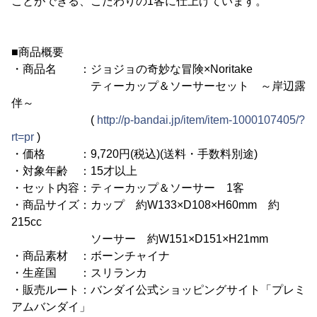
ことができる、こだわりの1客に仕上げています。
■商品概要
・商品名 ：ジョジョの奇妙な冒険×Noritake
ティーカップ＆ソーサーセット ～岸辺露
伴～
(
http://p-bandai.jp/item/item-1000107405/?
rt=pr
)
・価格 ：9,720円(税込)(送料・手数料別途)
・対象年齢 ：15才以上
・セット内容：ティーカップ＆ソーサー 1客
・商品サイズ：カップ 約W133×D108×H60mm 約
215cc
ソーサー 約W151×D151×H21mm
・商品素材 ：ボーンチャイナ
・生産国 ：スリランカ
・販売ルート：バンダイ公式ショッピングサイト「プレミ
アムバンダイ」