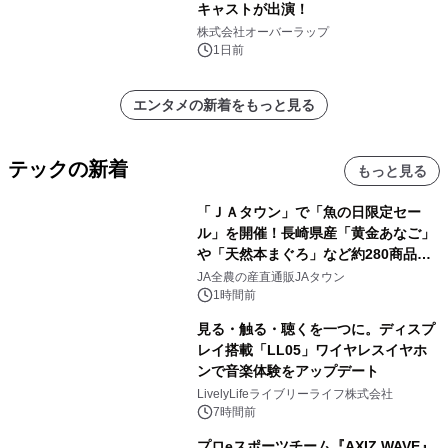
キャストが出演！
株式会社オーバーラップ
1日前
エンタメの新着をもっと見る
テックの新着
もっと見る
「ＪＡタウン」で「魚の日限定セー
ル」を開催！長崎県産「黄金あなご」
や「天然本まぐろ」など約280商品を
販売！～毎月１０日の定例企画～
JA全農の産直通販JAタウン
1時間前
見る・触る・聴くを一つに。ディスプ
レイ搭載「LL05」ワイヤレスイヤホ
ンで音楽体験をアップデート
LivelyLifeライブリーライフ株式会社
7時間前
プロeスポーツチーム『AXIZ WAVE』