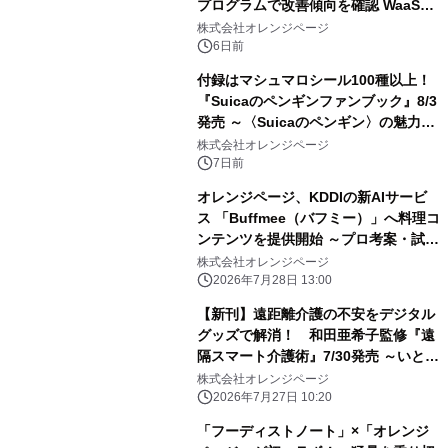
プログラムで改善傾向を確認 WaaS共
創コンソーシアムの実証実験でオレン
株式会社オレンジページ
ジページのプログラムを活用
6日前
付録はマシュマロシール100種以上！
『Suicaのペンギンファンブック』8/3
発売 ～〈Suicaのペンギン〉の魅力を
凝縮した四半世紀の集大成～
株式会社オレンジページ
7日前
オレンジページ、KDDIの新AIサービ
ス 「Buffmee（バフミー）」へ料理コ
ンテンツを提供開始 ～プロ考案・試作
済みの「確かなレシピ」で、日々の料
株式会社オレンジページ
理を成功体験に～
2026年7月28日 13:00
【新刊】遠距離介護の不安をデジタル
グッズで解消！ 和田亜希子監修『遠
隔スマート介護術』7/30発売 ～いとう
まい子さんインタビュー「共倒れしな
株式会社オレンジページ
い介護のヒント」も掲載～
2026年7月27日 10:20
「フーディストノート」×「オレンジ