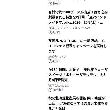
4分前
合計で約1100ブースが出店！好奇心が
刺激される特別な2日間 「金沢ハンド
メイドマルシェ2026」10/3(土)・
10/4(日)開催
金沢ハンドメイドマルシェ2026
4分前
英国風PUB「HUB」の一部店舗にて、
HTTシェア観戦キャンペーンを実施し
ます
株式会社ハブ
4分前
かけた瞬間、水餃子 夏限定ギョーザ
スイーツ「水ギョーザモウモウ」を8
月8日新発売
株式会社葵乃庄
1時間前
秋の北海道物産展を開催 約50店舗が
出店！ 北海道ならではの食と文化をま
るごと体験