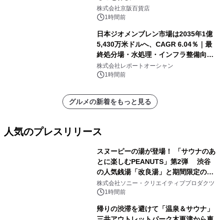
株式会社京阪百貨店
1時間前
日本ジオメンブレン市場は2035年1億
5,430万米ドルへ、CAGR 6.04％｜最
終処分場・水処理・インフラ整備向け
需要拡大
株式会社レポートオーシャン
1時間前
グルメの新着をもっと見る
人気のプレスリリース
スヌーピーの湯が登場！ 「サウナのあ
とに楽しむPEANUTS」第2弾 渋谷
の人気銭湯「改良湯」と期間限定のコ
1
ラボレーション サウナイキタイコラ
株式会社ソニー・クリエイティブプロダクツ
ボグッズも発売決定！
1時間前
帰りの渋滞を避けて「温泉＆サウナ」
三井アウトレットパーク木更津から車