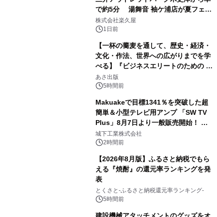
で約5分 湯舞音 袖ケ浦店が夏フェア
2
メニューを提供
株式会社楽久屋
1日前
【一杯の蕎麦を通して、歴史・経済・
文化・作法、世界への広がりまでを学
べる】『ビジネスエリートのための 教
3
養としての蕎麦』2026年8月25日
あさ出版
（火）発売
5時間前
Makuakeで目標1341％を突破した超
簡単＆小型テレビ用アンプ 「SW TV
Plus」8月7日より一般販売開始！ ケ
4
ーブル1本つなぐだけ、テレビの音が
城下工業株式会社
ぐっと豊かに
2時間前
【2026年8月版】ふるさと納税でもら
える『焼酎』の還元率ランキングを発
表
5
とくさと-ふるさと納税還元率ランキング-
5時間前
建設機械アタッチメントのグッズをオ