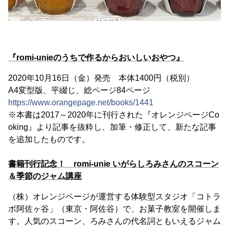
『romi-unieのうちで作るからおいしいおやつ』
2020年10月16日（金）発売 本体1400円（税別）
A4変型版、平綴じ、総ページ84ページ
https://www.orangepage.net/books/1441
※本書は2017～2020年に刊行された『オレンジページCo
oking』より記事を抜粋し、加筆・修正して、新たな記事
を追加したものです。
書籍刊行記念！ romi-unie いがらしろみさんのスコーン
＆季節のジャム講座
（株）オレンジページが運営する体験型スタジオ「コトラ
ボ阿佐ヶ谷」（東京・阿佐谷）で、お菓子教室を開催しま
す。人気のスコーン、ろみさんの代名詞ともいえるジャム