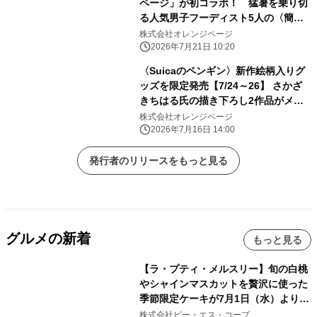
ページ」が初コラボ！ 猛暑を乗り切
る人気男子フーディスト5人の〈簡単
即決！平日メシ〉集、7/21発売
株式会社オレンジページ
2026年7月21日 10:20
〈Suicaのペンギン〉新作絵柄入りグ
ッズを限定発売【7/24～26】 さかざ
きちはる氏の描き下ろし2作品がメイ
ンの全15アイテム 「Suicaの夏まつ
株式会社オレンジページ
り」動輪の広場会場にてポップアップ
2026年7月16日 14:00
販売
発行者のリリースをもっと見る
グルメの新着
もっと見る
【ラ・プティ・メルスリー】旬の白桃
やシャインマスカットを贅沢に使った
季節限定ケーキが7月1日（水）より順
次登場！
株式会社ピー・エス・コープ