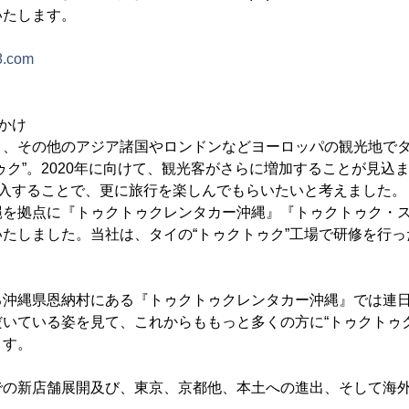
いたします。
98.com
かけ
く、その他のアジア諸国やロンドンなどヨーロッパの観光地で
ゥク”。2020年に向けて、観光客がさらに増加することが見込
導入することで、更に旅行を楽しんでもらいたいと考えました。
縄を拠点に『トゥクトゥクレンタカー沖縄』『トゥクトゥク・ス
たしました。当社は、タイの“トゥクトゥク”工場で研修を行
。
る沖縄県恩納村にある『トゥクトゥクレンタカー沖縄』では連
いている姿を見て、これからももっと多くの方に“トゥクトゥ
ます。
での新店舗展開及び、東京、京都他、本土への進出、そして海