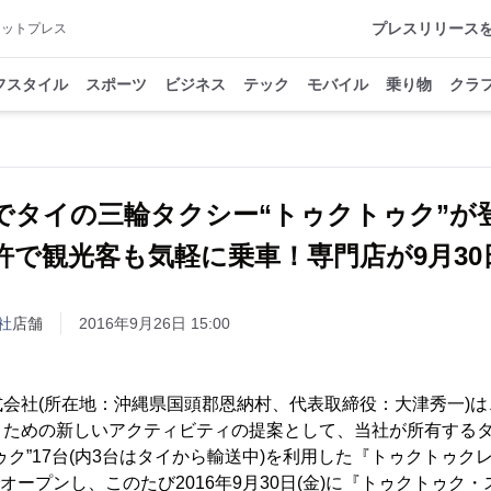
プレスリリース
アットプレス
フスタイル
スポーツ
ビジネス
テック
モバイル
乗り物
クラ
でタイの三輪タクシー“トゥクトゥク”
許で観光客も気軽に乗車！専門店が9月30日
社
店舗
2016年9月26日 15:00
会社(所在地：沖縄県国頭郡恩納村、代表取締役：大津秀一)
くための新しいアクティビティの提案として、当社が所有する
ゥク”17台(内3台はタイから輸送中)を利用した『トゥクトゥク
でオープンし、このたび2016年9月30日(金)に『トゥクトゥク