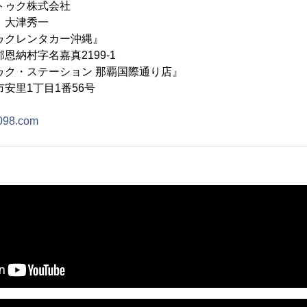
トゥク株式会社
 大津秀一
ゥクレンタカー沖縄』
字名嘉真2199-1
ステーション 那覇国際通り店』
1丁目1番56号
k098.com