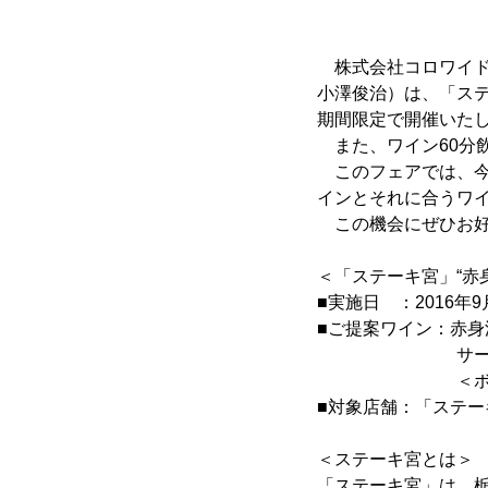
株式会社コロワイド
小澤俊治）は、「ステ
期間限定で開催いた
また、ワイン60分
このフェアでは、今
インとそれに合うワ
この機会にぜひお好
＜「ステーキ宮」“赤
■実施日 ：2016
■ご提案ワイン：赤
サーロイン派に
＜ボトル750ml
■対象店舗：「ステ
＜ステーキ宮とは＞
「ステーキ宮」は、