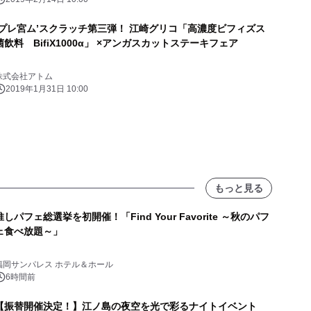
‘プレ宮ム’スクラッチ第三弾！ 江崎グリコ「高濃度ビフィズス
菌飲料 BifiX1000α」 ×アンガスカットステーキフェア
株式会社アトム
2019年1月31日 10:00
もっと見る
推しパフェ総選挙を初開催！「Find Your Favorite ～秋のパフ
ェ食べ放題～」
福岡サンパレス ホテル＆ホール
6時間前
【振替開催決定！】江ノ島の夜空を光で彩るナイトイベント