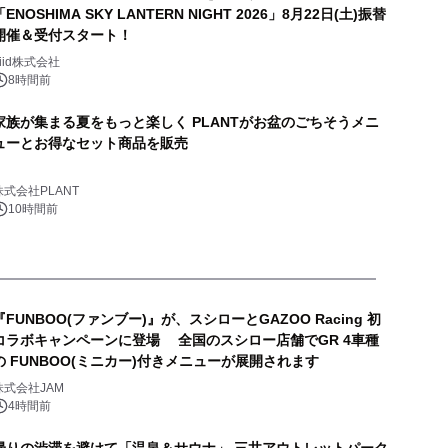
「ENOSHIMA SKY LANTERN NIGHT 2026」8月22日(土)振替
開催＆受付スタート！
biid株式会社
8時間前
家族が集まる夏をもっと楽しく PLANTがお盆のごちそうメニ
ューとお得なセット商品を販売
株式会社PLANT
10時間前
『FUNBOO(ファンブー)』が、スシローとGAZOO Racing 初
コラボキャンペーンに登場 全国のスシロー店舗でGR 4車種
の FUNBOO(ミニカー)付きメニューが展開されます
株式会社JAM
4時間前
帰りの渋滞を避けて「温泉＆サウナ」 三井アウトレットパーク