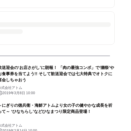
歓送迎会の‘お店さがし’に朗報！ 「肉の最強コンボ」で‘獺祭’や
お食事券を当てよう!! そして歓送迎会では七大特典でオトクに
宴会しちゃおう
株式会社アトム
2019年3月8日 10:00
～にぎりの徳兵衛・海鮮アトムより女の子の健やかな成長を祈
って～ ‘ひなちらし’などひなまつり限定商品登場！
株式会社アトム
2019年2月14日 10:00