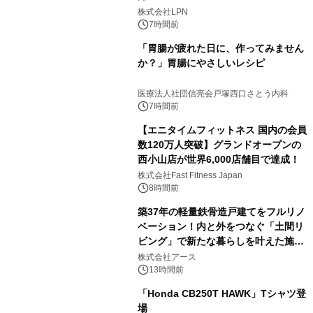
株式会社LPN
7時間前
「胃腸が疲れた日に、作ってみません
か？」胃腸にやさしいレシピ
医療法人社団信亮会戸塚西口さとう内科
7時間前
【エニタイムフィットネス 国内の会員
数120万人突破】グランドオープンの
西小山店が世界6,000店舗目で達成！
株式会社Fast Fitness Japan
8時間前
築37年の軽量鉄骨造戸建てをフルリノ
ベーション！内と外をつなぐ「土間リ
ビング」で新たな暮らしを叶えた施工
事例を株式会社アースが公開
株式会社アース
13時間前
「Honda CB250T HAWK」Tシャツ登
場