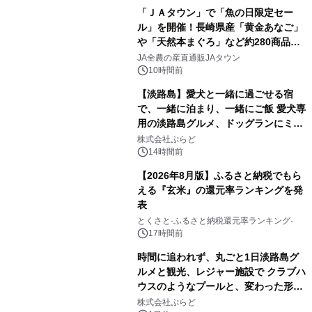
「ＪＡタウン」で「魚の日限定セー
ル」を開催！長崎県産「黄金あなご」
や「天然本まぐろ」など約280商品を
販売！～毎月１０日の定例企画～
JA全農の産直通販JAタウン
10時間前
【淡路島】愛犬と一緒に過ごせる宿
で、一緒に泊まり、一緒にご飯 愛犬専
用の淡路島グルメ、ドッグランにミニ
プール グランピングとトレーラーハウ
株式会社ぷらど
スの2施設で
14時間前
【2026年8月版】ふるさと納税でもら
える『玄米』の還元率ランキングを発
表
とくさと-ふるさと納税還元率ランキング-
17時間前
時間に追われず、丸ごと1日淡路島グ
ルメと観光、レジャー施設で クラブハ
ウスのようなプールと、変わった形の
サウナも 「THE BOXY AWAJI」のお
株式会社ぷらど