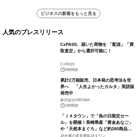
ビジネスの新着をもっと見る
人気のプレスリリース
CxPASS、届いた荷物を 「配送」「買
取査定」から選択可能に！
1
C×PASS
5時間前
累計2万箱販売、日本発の思考法を世
界へ 「人生よかったカルタ」英語版
発売中
2
株式会社HIROWA
1時間前
「ＪＡタウン」で「魚の日限定セー
ル」を開催！長崎県産「黄金あなご」
や「天然本まぐろ」など約280商品を
3
販売！～毎月１０日の定例企画～
JA全農の産直通販JAタウン