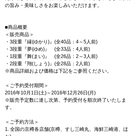
の旨み・美味しさをお楽しみいただけます。
■商品概要
＜販売商品＞
・3段重『縁(ゆかり)』(全40品：4～5人前)
・3段重『夢(ゆめ)』 (全33品：4人前)
・1段重『舞(まい)』 (全26品：2～3人前)
・2段重『翔(しょう)』(全28品：2人前)
※商品詳細および価格は下記をご参照ください。
＜ご予約受付期間＞
2016年10月1日(土)～2016年12月26日(月)
※販売予定数に達し次第、予約受付を順次終了いたしま
す。
＜ご予約方法＞
1. 全国の京樽各店舗(京樽、すし三崎丸、海鮮三崎港、ほ