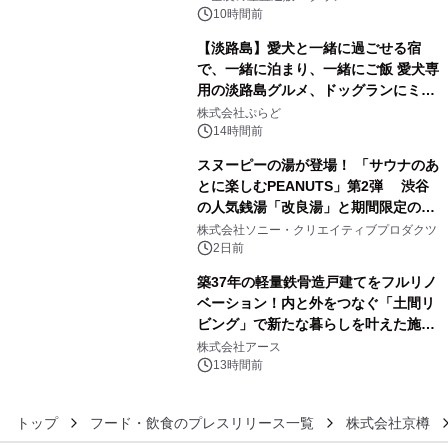
10時間前
【淡路島】愛犬と一緒に過ごせる宿
で、一緒に泊まり、一緒にご飯 愛犬専
用の淡路島グルメ、ドッグランにミニ
4
プール グランピングとトレーラーハウ
株式会社ぷらど
スの2施設で
14時間前
スヌーピーの湯が登場！ 「サウナのあ
とに楽しむPEANUTS」第2弾 渋谷
の人気銭湯「改良湯」と期間限定のコ
5
ラボレーション サウナイキタイコラ
株式会社ソニー・クリエイティブプロダクツ
ボグッズも発売決定！
2日前
築37年の軽量鉄骨造戸建てをフルリノ
ベーション！内と外をつなぐ「土間リ
ビング」で新たな暮らしを叶えた施工
6
事例を株式会社アースが公開
株式会社アース
13時間前
トップ
フード・飲食のプレスリリース一覧
株式会社京樽