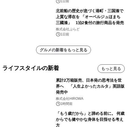
得な素泊まり連泊プランで
1日前
北前船の歴史が息づく港町・三国湊で
上質な滞在を 「オーベルジュほまち
三國湊」 1泊2食付の旅行商品を発売
株式会社ぷらど
1日前
グルメの新着をもっと見る
ライフスタイルの新着
もっと見る
累計2万箱販売、日本発の思考法を世
界へ 「人生よかったカルタ」英語版
発売中
株式会社HIROWA
1時間前
「もう歳だから」と諦める前に。 何歳
からでも健やかな身体を目指せる考え
方