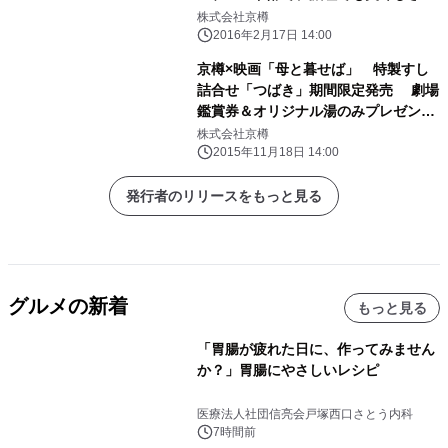
のまま～
株式会社京樽
2016年2月17日 14:00
京樽×映画「母と暮せば」 特製すし
詰合せ「つばき」期間限定発売 劇場
鑑賞券＆オリジナル湯のみプレゼント
も
株式会社京樽
2015年11月18日 14:00
発行者のリリースをもっと見る
グルメの新着
もっと見る
「胃腸が疲れた日に、作ってみません
か？」胃腸にやさしいレシピ
医療法人社団信亮会戸塚西口さとう内科
7時間前