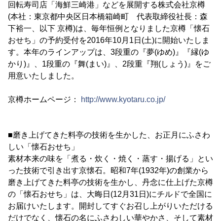
回転寿司店「海鮮三崎港」などを展開する株式会社京樽
(本社：東京都中央区日本橋箱崎町 代表取締役社長：森
下裕一、以下 京樽)は、毎年恒例となりました京樽「懐石
おせち」の予約受付を2016年10月1日(土)に開始いたしま
す。本年のラインアップは、3段重の『夢(ゆめ)』『縁(ゆ
かり)』、1段重の『舞(まい)』、2段重『翔(しょう)』をご
用意いたしました。
京樽ホームページ：
http://www.kyotaru.co.jp/
■磨き上げてきた料亭の技術を生かした、お正月にふさわ
しい「懐石おせち」
素材本来の味を「煮る・炊く・焼く・蒸す・揚げる」とい
った技術で引き出す京懐石。昭和7年(1932年)の創業から
磨き上げてきた料亭の技術を生かし、丹念に仕上げた京樽
の「懐石おせち」は、大晦日(12月31日)にチルドで全国に
お届けいたします。開封してすぐお召し上がりいただける
だけでなく、懐石の名にふさわしい華やかさ、そして素材