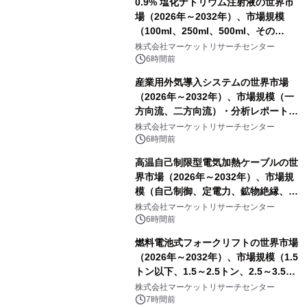
0.9% 塩化ナトリウム注射液の世界市
場（2026年～2032年）、市場規模
（100ml、250ml、500ml、その
他）・分析レポートを発表
株式会社マーケットリサーチセンター
6時間前
産業用外気導入システムの世界市場
（2026年～2032年）、市場規模（一
方向流、二方向流）・分析レポートを
発表
株式会社マーケットリサーチセンター
6時間前
高温自己制限型電気加熱ケーブルの世
界市場（2026年～2032年）、市場規
模（自己制御、定電力、鉱物絶縁、表
皮効果）・分析レポートを発表
株式会社マーケットリサーチセンター
6時間前
燃料電池式フォークリフトの世界市場
（2026年～2032年）、市場規模（1.5
トン以下、1.5～2.5トン、2.5～3.5ト
ン、3.5～5.0トン、その他）・分析レ
株式会社マーケットリサーチセンター
ポートを発表
7時間前