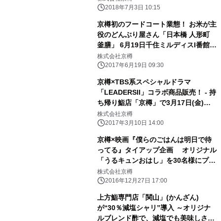
2018年7月3日 10:15
京樽初のフードコート業態！ お米が主
役のどんぶり屋さん「日本橋 人形町
釜膳」 6月19日千住ミルディスI番館
1Fフードコートにオープン
株式会社京樽
2017年6月19日 09:30
京樽×TBS系スペシャルドラマ
「LEADERSII」コラボ商品販売！ - 持
ち帰り鮨店「京樽」で3月17日(金)か
ら4月16日(日)まで -
株式会社京樽
2017年3月10日 14:00
京樽×映画『僕らのごはんは明日で待
ってる』タイアップ企画 オリジナル
「うるキュンおはし」を30名様にプレ
ゼント！
株式会社京樽
2016年12月27日 17:00
上方鮨専門店「関山」(かんざん)
が“30％減塩シャリ”導入 ～オリジナ
ルブレンド酢で、減塩でも美味しさそ