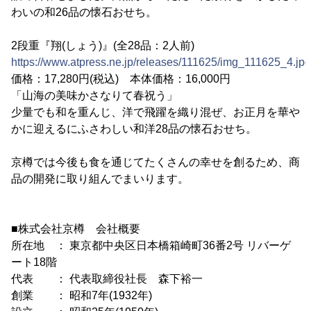
わいの和26品の懐石おせち。
2段重『翔(しょう)』(全28品：2人前)
https://www.atpress.ne.jp/releases/111625/img_111625_4.jpg
価格：17,280円(税込) 本体価格：16,000円
「山海の美味かさなりて春祝う」
少量でも和を重んじ、洋で飛躍を織り混ぜ、お正月を華や
かに迎えるにふさわしい和洋28品の懐石おせち。
京樽では今後も食を通じてたくさんの幸せを創るため、商
品の開発に取り組んでまいります。
■株式会社京樽 会社概要
所在地 ： 東京都中央区日本橋箱崎町36番2号 リバーゲ
ート18階
代表 ： 代表取締役社長 森下裕一
創業 ： 昭和7年(1932年)