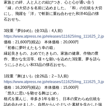
家族との絆、人と人との結びつき、心と心が通い合う
「縁」の大切さを名前に込めました。「和」の伝統を大切
にし、飛躍を「洋」で斬新に重ね合わせた和洋40品の懐
石おせち。
3段重『夢(ゆめ)』(全33品：4人前)
https://www.atpress.ne.jp/releases/111625/img_111625_2.jpg
価格：21,600円(税込) 本体価格：20,000円
「初春に夢叶えたもう幸の箱」
縁起良きもの。おめでたきもの。家族の健康、作物の豊
作、豊かな生活等、様々な願いを込めた3段重。夢を語ら
うにふさわしい和33品の懐石おせち。
1段重『舞(まい)』(全26品：2～3人前)
https://www.atpress.ne.jp/releases/111625/img_111625_3.jpg
価格：16,200円(税込) 本体価格：15,000円
「悠久に思いを馳せる舞はじめ」
格式を重んじ、幸多き1年を願う、日本の変わらぬ伝統を
詰め合わせました。自然からいただいた素材を生かした味