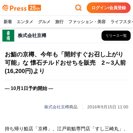
ログイン/会員登録
新着
エンタメ
グルメ
旅行
ファッション・美容
ライフスタ
株式会社京樽
リリース一覧
お鮨の京樽、今年も「開封すぐお召し上がり
可能」な 懐石チルドおせちを販売 2～3人前
(16,200円)より
― 10月1日予約開始 ―
株式会社京樽
商品
2016年9月15日 11:00
持ち帰り鮨店「京樽」、江戸前鮨専門店「すし三崎丸」、