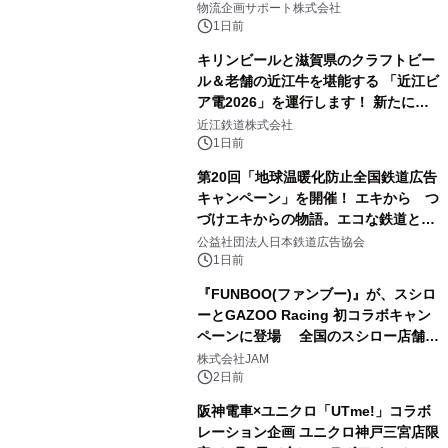
にて8月1日(土)より
物流企画サポート株式会社
1日前
キリンビールと滋賀県のクラフトビー
ル＆老舗の近江牛を堪能する 「近江ビ
ア電2026」を運行します！ 新たに
「長濱浪漫ビール」が参加！キリン一
近江鉄道株式会社
番搾り飲み放題が復活！
1日前
第20回「地球温暖化防止全国鉄道広告
キャンペーン」を開催！ エキから つ
づけエキからの物語。エコな鉄道とと
もに。
公益社団法人日本鉄道広告協会
1日前
『FUNBOO(ファンブー)』が、スシロ
ーとGAZOO Racing 初コラボキャン
ペーンに登場 全国のスシロー店舗で
GR 4車種の FUNBOO(ミニカー)付き
株式会社JAM
メニューが展開されます
2日前
阪神電車×ユニクロ「UTme!」コラボ
レーション企画 ユニクロ神戸三宮店限