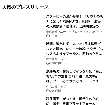
人気のプレスリリース
スヌーピーの湯が登場！ 「サウナのあ
とに楽しむPEANUTS」第2弾 渋谷
の人気銭湯「改良湯」と期間限定のコ
1
ラボレーション サウナイキタイコラ
株式会社ソニー・クリエイティブプロダクツ
ボグッズも発売決定！
1日前
時間に追われず、丸ごと1日淡路島グ
ルメと観光、レジャー施設で クラブハ
ウスのようなプールと、変わった形の
2
サウナも 「THE BOXY AWAJI」のお
株式会社ぷらど
得な素泊まり連泊プランで
10時間前
淡路島の一棟貸しヴィラを2泊、"私た
ちだけ"の別荘に 1日1組・最大8名
様、プールとサウナとジェットバス付
3
きで Villa Mon Temps AWAJIの連泊
株式会社ぷらど
素泊りプラン
16時間前
現役留学生がつくる、留学生のため
の、留学生専用プラットフォーム