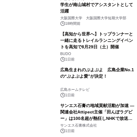
学生が南山城村でアシスタントとして
活躍
大阪国際大学 大阪国際大学短期大学部
18時間前
【高知から世界へ】トップランナーと
一緒に走るトレイルランニングイベン
トを高知で8月29日（土）開催
BUDO
1日前
広島生まれのぷよぷよ 広島企業No.1
の“ぷよぷよ愛”が決定！
広島ホームテレビ
1日前
サンエス石膏の地域貢献活動が加速 ―
関連会社Attipect主催「田んぼラグビ
ー」は100名超が熱狂しNHKで放送さ
れました。
サンエス石膏株式会社
1日前