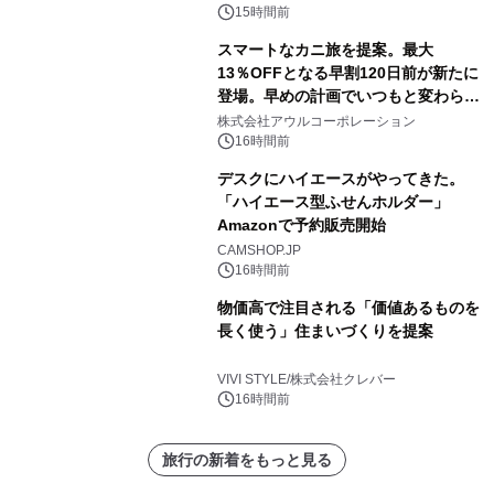
15時間前
スマートなカニ旅を提案。最大
13％OFFとなる早割120日前が新たに
登場。早めの計画でいつもと変わらぬ
大人の冬旅を。ー夕日ヶ浦温泉「佳松
株式会社アウルコーポレーション
苑 別邸ふうか」ー
16時間前
デスクにハイエースがやってきた。
「ハイエース型ふせんホルダー」
Amazonで予約販売開始
CAMSHOP.JP
16時間前
物価高で注目される「価値あるものを
長く使う」住まいづくりを提案
VIVI STYLE/株式会社クレバー
16時間前
旅行の新着をもっと見る