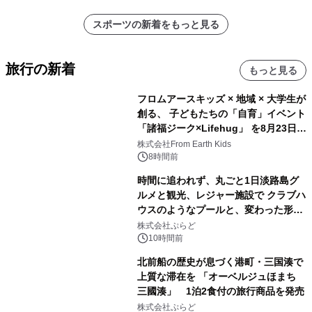
スポーツの新着をもっと見る
旅行の新着
もっと見る
フロムアースキッズ × 地域 × 大学生が
創る、 子どもたちの「自育」イベント
「諸福ジーク×Lifehug」 を8月23日
(日)開催
株式会社From Earth Kids
8時間前
時間に追われず、丸ごと1日淡路島グ
ルメと観光、レジャー施設で クラブハ
ウスのようなプールと、変わった形の
サウナも 「THE BOXY AWAJI」のお
株式会社ぷらど
得な素泊まり連泊プランで
10時間前
北前船の歴史が息づく港町・三国湊で
上質な滞在を 「オーベルジュほまち
三國湊」 1泊2食付の旅行商品を発売
株式会社ぷらど