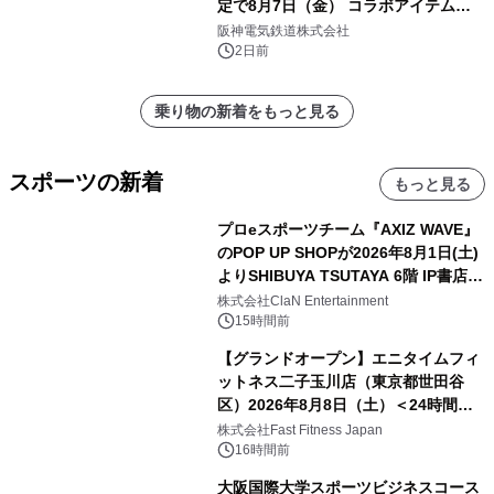
定で8月7日（金） コラボアイテムが
発売決定！
阪神電気鉄道株式会社
2日前
乗り物の新着をもっと見る
スポーツの新着
もっと見る
プロeスポーツチーム『AXIZ WAVE』
のPOP UP SHOPが2026年8月1日(土)
よりSHIBUYA TSUTAYA 6階 IP書店で
開催決定！！
株式会社ClaN Entertainment
15時間前
【グランドオープン】エニタイムフィ
ットネス二子玉川店（東京都世田谷
区）2026年8月8日（土）＜24時間年
中無休のフィットネスジム＞
株式会社Fast Fitness Japan
16時間前
大阪国際大学スポーツビジネスコース