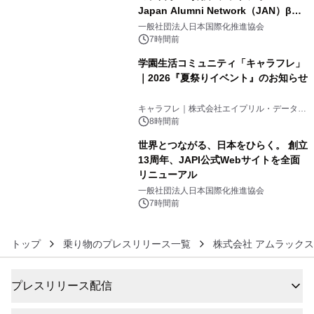
Japan Alumni Network（JAN）β版
4
をリリース
一般社団法人日本国際化推進協会
7時間前
学園生活コミュニティ「キャラフレ」
｜2026『夏祭りイベント』のお知らせ
5
キャラフレ｜株式会社エイプリル・データ・
デザインズ
8時間前
世界とつながる、日本をひらく。 創立
13周年、JAPI公式Webサイトを全面
リニューアル
6
一般社団法人日本国際化推進協会
7時間前
トップ
乗り物のプレスリリース一覧
株式会社 アムラック
プレスリリース配信