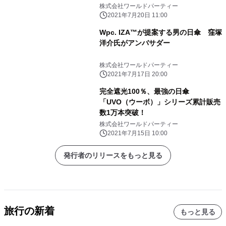
ーションプレゼントキャンペーン実
株式会社ワールドパーティー
施！
2021年7月20日 11:00
Wpc. IZA™が提案する男の日傘 窪塚
洋介氏がアンバサダー
株式会社ワールドパーティー
2021年7月17日 20:00
完全遮光100％、最強の日傘
「UVO（ウーボ）」シリーズ累計販売
数1万本突破！
株式会社ワールドパーティー
2021年7月15日 10:00
発行者のリリースをもっと見る
旅行の新着
もっと見る