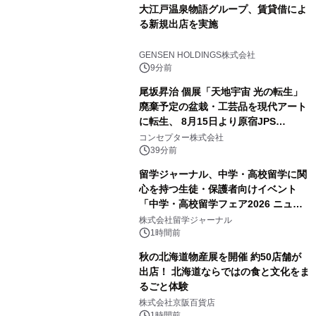
大江戸温泉物語グループ、賃貸借によ
る新規出店を実施
GENSEN HOLDINGS株式会社
9分前
尾坂昇治 個展「天地宇宙 光の転生」
廃棄予定の盆栽・工芸品を現代アート
に転生、 8月15日より原宿JPS
Galleryにて約30点を展示
コンセプター株式会社
39分前
留学ジャーナル、中学・高校留学に関
心を持つ生徒・保護者向けイベント
「中学・高校留学フェア2026 ニュー
ジーランド＆オーストラリア」を
株式会社留学ジャーナル
9/12(土)に開催
1時間前
秋の北海道物産展を開催 約50店舗が
出店！ 北海道ならではの食と文化をま
るごと体験
株式会社京阪百貨店
1時間前