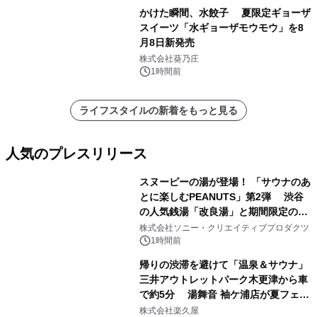
かけた瞬間、水餃子 夏限定ギョーザ
スイーツ「水ギョーザモウモウ」を8
月8日新発売
株式会社葵乃庄
1時間前
ライフスタイルの新着をもっと見る
人気のプレスリリース
スヌーピーの湯が登場！ 「サウナのあ
とに楽しむPEANUTS」第2弾 渋谷
の人気銭湯「改良湯」と期間限定のコ
1
ラボレーション サウナイキタイコラ
株式会社ソニー・クリエイティブプロダクツ
ボグッズも発売決定！
1時間前
帰りの渋滞を避けて「温泉＆サウナ」
三井アウトレットパーク木更津から車
で約5分 湯舞音 袖ケ浦店が夏フェア
2
メニューを提供
株式会社楽久屋