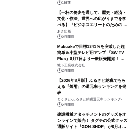
1日前
【一杯の蕎麦を通して、歴史・経済・
文化・作法、世界への広がりまでを学
べる】『ビジネスエリートのための 教
3
養としての蕎麦』2026年8月25日
あさ出版
（火）発売
5時間前
Makuakeで目標1341％を突破した超
簡単＆小型テレビ用アンプ 「SW TV
Plus」8月7日より一般販売開始！ ケ
4
ーブル1本つなぐだけ、テレビの音が
城下工業株式会社
ぐっと豊かに
2時間前
【2026年8月版】ふるさと納税でもら
える『焼酎』の還元率ランキングを発
表
5
とくさと-ふるさと納税還元率ランキング-
5時間前
建設機械アタッチメントのグッズをオ
ンラインで販売！ タグチの公式グッズ
通販サイト『GON-SHOP』が8月オー