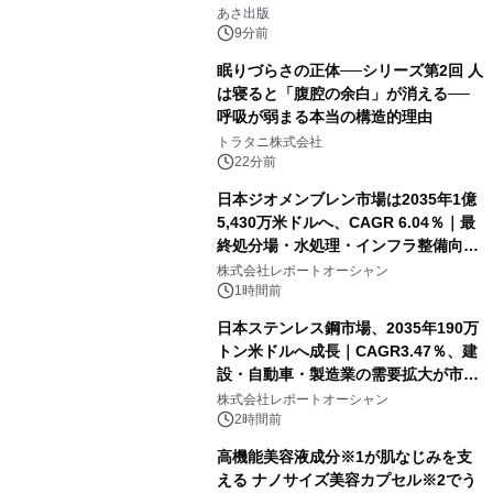
「多店舗展開」の教科書』2026年8月
あさ出版
24日（月）発売
9分前
眠りづらさの正体──シリーズ第2回 人
は寝ると「腹腔の余白」が消える──
呼吸が弱まる本当の構造的理由
トラタニ株式会社
22分前
日本ジオメンブレン市場は2035年1億
5,430万米ドルへ、CAGR 6.04％｜最
終処分場・水処理・インフラ整備向け
需要拡大
株式会社レポートオーシャン
1時間前
日本ステンレス鋼市場、2035年190万
トン米ドルへ成長｜CAGR3.47％、建
設・自動車・製造業の需要拡大が市場
を牽引
株式会社レポートオーシャン
2時間前
高機能美容液成分※1が肌なじみを支
える ナノサイズ美容カプセル※2でう