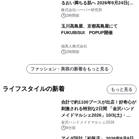
るおい満ちる肌へ 2026年9月24日(木)
よりリニューアル新発売 『ディープモ
株式会社ハーバー研究所
イストセラム』
2時間前
玉川高島屋、京都高島屋にて
FUKUBISUI POPUP開催
福美人株式会社
2時間前
ファッション・美容の新着をもっと見る
ライフスタイルの新着
もっと見る
合計で約1100ブースが出店！好奇心が
刺激される特別な2日間 「金沢ハンド
メイドマルシェ2026」10/3(土)・
10/4(日)開催
金沢ハンドメイドマルシェ2026
9分前
アイダ設計「松阪店」 2026年8月8日