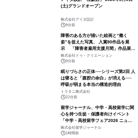
(土)グランドオープン
株式会社アイダ設計
9分前
障害のある方が描いた絵画と“働く
姿”を捉えた写真、 入賞80作品を展
示 「障害者雇用支援月間」作品展示
会を 東京・愛知で開催
株式会社ドゥ・クリエーション
9分前
眠りづらさの正体──シリーズ第2回 人
は寝ると「腹腔の余白」が消える──
呼吸が弱まる本当の構造的理由
トラタニ株式会社
22分前
留学ジャーナル、中学・高校留学に関
心を持つ生徒・保護者向けイベント
「中学・高校留学フェア2026 ニュー
ジーランド＆オーストラリア」を
株式会社留学ジャーナル
9/12(土)に開催
1時間前