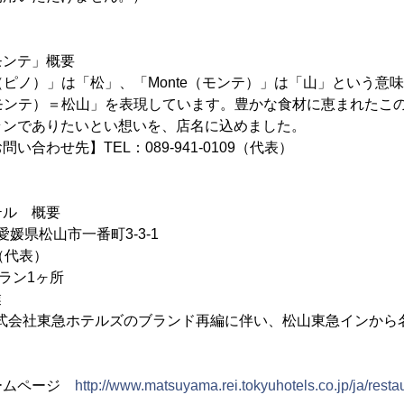
モンテ」概要
o（ピノ）」は「松」、「Monte（モンテ）」は「山」という意
e（ピノモンテ）＝松山」を表現しています。豊かな食材に恵まれた
ランでありたいとい想いを、店名に込めました。
合わせ先】TEL：089-941-0109（代表）
テル 概要
 愛媛県松山市一番町3-3-1
09（代表）
ラン1ヶ所
業
、株式会社東急ホテルズのブランド再編に伴い、松山東急インから
ームページ
http://www.matsuyama.rei.tokyuhotels.co.jp/ja/resta