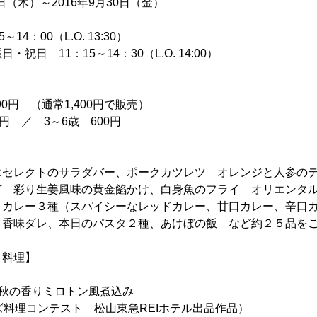
日（木）～2016年9月30日（金）
14：00（L.O. 13:30）
11：15～14：30（L.O. 14:00）
0円 （通常1,400円で販売）
／ 3～6歳 600円
】
エセレクトのサラダバー、ポークカツレツ オレンジと人参の
グ 彩り生姜風味の黄金餡かけ、白身魚のフライ オリエンタ
、カレー３種（スパイシーなレッドカレー、甘口カレー、辛口
り香味ダレ、本日のパスタ２種、あけぼの飯 など約２５品を
ト料理】
 秋の香りミロトン風煮込み
ズ料理コンテスト 松山東急REIホテル出品作品）