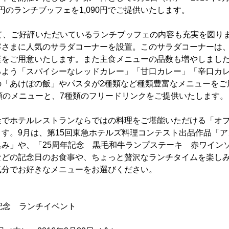
0円のランチブッフェを1,090円でご提供いたします。
せて、ご好評いただいているランチブッフェの内容も充実を図り
客さまに人気のサラダコーナーを設置。このサラダコーナーは
菜をご用意いたします。また主食メニューの品数も増やしまし
るよう「スパイシーなレッドカレー」「甘口カレー」「辛口カレ
の「あけぼの飯」やパスタが2種類など種類豊富なメニューをご
類のメニューと、7種類のフリードリンクをご提供いたします。
金でホテルレストランならではの料理をご堪能いただける「オ
す。9月は、第15回東急ホテルズ料理コンテスト出品作品「
込み」や、「25周年記念 黒毛和牛ランプステーキ 赤ワイン
などの記念日のお食事や、ちょっと贅沢なランチタイムを楽し
気分でお好きなメニューをお選びください。
記念 ランチイベント