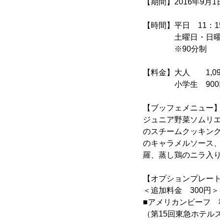
【期間】2016年9月1
【時間】平日 11：15～
土曜日・日曜日・祝日 
※90分制
【料金】大人 1,09
小学生 900円 
【ブッフェメニュー
ジュニア野菜ソムリ
のスチームクッキン
のキャラメルソース
羅、蒸し鶏のニラ入
【オプションプレー
＜追加料金 300円＞
■アメリカンビーフ
（第15回東急ホテル