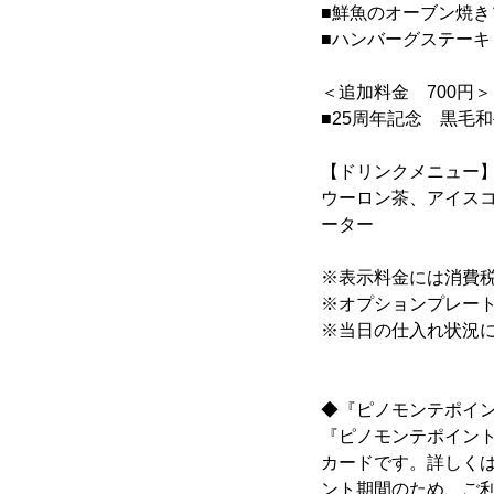
■鮮魚のオーブン焼
■ハンバーグステーキ
＜追加料金 700円＞
■25周年記念 黒毛
【ドリンクメニュー
ウーロン茶、アイス
ーター
※表示料金には消費
※オプションプレー
※当日の仕入れ状況
◆『ピノモンテポイ
『ピノモンテポイント
カードです。詳しく
ント期間のため、ご