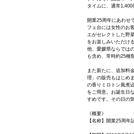
タイムに、通常1,40
開業25周年にあわ
フェ台には女性のお
エがセレクトした野
をお楽しみいただけ
他、愛媛県ならでは
も含め、常時約25種
また新たに、追加料
理」の販売もはじめま
の香りミロトン風煮
をご用意。お誕生日
すめです。その日の
《概要》
【名称】開業25周年