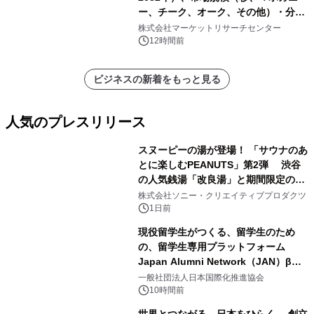
ー、チーク、オーク、その他）・分析
レポートを発表
株式会社マーケットリサーチセンター
12時間前
ビジネスの新着をもっと見る
人気のプレスリリース
スヌーピーの湯が登場！ 「サウナのあ
とに楽しむPEANUTS」第2弾 渋谷
の人気銭湯「改良湯」と期間限定のコ
1
ラボレーション サウナイキタイコラ
株式会社ソニー・クリエイティブプロダクツ
ボグッズも発売決定！
1日前
現役留学生がつくる、留学生のため
の、留学生専用プラットフォーム
Japan Alumni Network（JAN）β版
2
をリリース
一般社団法人日本国際化推進協会
10時間前
世界とつながる、日本をひらく。 創立