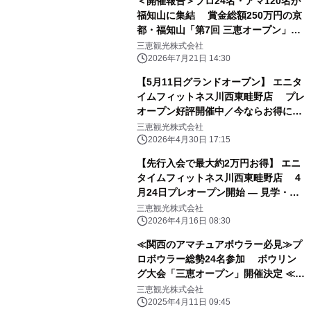
＜開催報告＞プロ24名・アマ120名が
福知山に集結 賞金総額250万円の京
都・福知山「第7回 三恵オープン」を
開催 ジュニア選手が予選突破、花道
三恵観光株式会社
イベントで会場一体の熱戦に
2026年7月21日 14:30
【5月11日グランドオープン】 エニタ
イムフィットネス川西東畦野店 プレ
オープン好評開催中／今ならお得にス
タート可能
三恵観光株式会社
2026年4月30日 17:15
【先行入会で最大約2万円お得】 エニ
タイムフィットネス川西東畦野店 4
月24日プレオープン開始 ― 見学・店
頭入会受付スタート
三恵観光株式会社
2026年4月16日 08:30
≪関西のアマチュアボウラー必見≫プ
ロボウラー総勢24名参加 ボウリン
グ大会「三恵オープン」開催決定 ≪今
年はアマチュア賞品が豪華に！≫
三恵観光株式会社
2025年4月11日 09:45