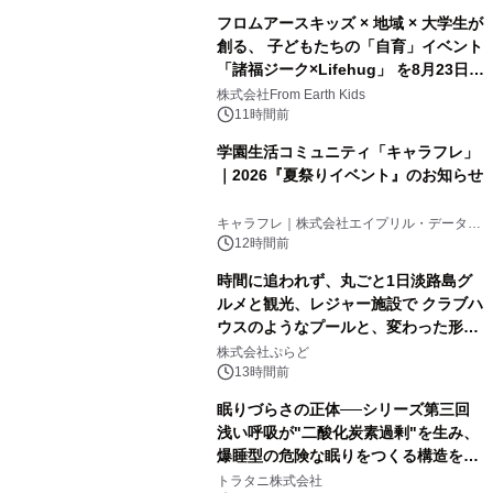
フロムアースキッズ × 地域 × 大学生が
創る、 子どもたちの「自育」イベント
「諸福ジーク×Lifehug」 を8月23日
(日)開催
株式会社From Earth Kids
11時間前
学園生活コミュニティ「キャラフレ」
｜2026『夏祭りイベント』のお知らせ
キャラフレ｜株式会社エイプリル・データ・
デザインズ
12時間前
時間に追われず、丸ごと1日淡路島グ
ルメと観光、レジャー施設で クラブハ
ウスのようなプールと、変わった形の
サウナも 「THE BOXY AWAJI」のお
株式会社ぷらど
得な素泊まり連泊プランで
13時間前
眠りづらさの正体──シリーズ第三回
浅い呼吸が"二酸化炭素過剰"を生み、
爆睡型の危険な眠りをつくる構造を解
説
トラタニ株式会社