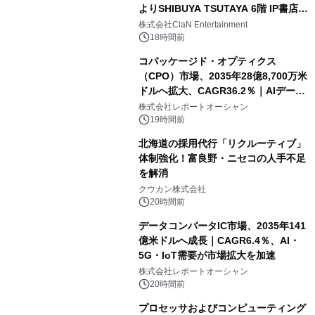
よりSHIBUYA TSUTAYA 6階 IP書店で
開催決定！！
株式会社ClaN Entertainment
18時間前
コパッケージド・オプティクス
（CPO）市場、2035年28億8,700万米
ドルへ拡大、CAGR36.2％｜AIデータ
センター・高速光通信需要が成長を加
株式会社レポートオーシャン
速
19時間前
北海道の採用代行「リクルーティブ」
体制強化！富良野・ニセコの人手不足
を解消
クウカン株式会社
20時間前
データコンバータIC市場、2035年141
億米ドルへ成長｜CAGR6.4％、AI・
5G・IoT需要が市場拡大を加速
株式会社レポートオーシャン
20時間前
プロセッサおよびコンピューティング