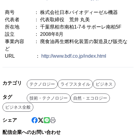
商号 ： 株式会社日本バイオディーゼル機器
代表者 ： 代表取締役 荒井 丸美
所在地 ： 千葉県柏市南柏1-7-6 サポーレ南柏5F
設立 ： 2008年8月
事業内容 ： 廃食油再生燃料化装置の製造及び販売な
ど
URL ：
http://www.bdf.co.jp/index.html
カテゴリ
テクノロジー
ライフスタイル
ビジネス
タグ
技術・テクノロジー
自然・エコロジー
ビジネス全般
シェア
配信企業へのお問い合わせ