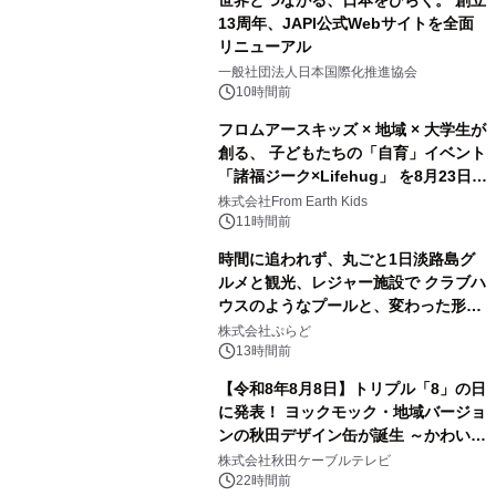
13周年、JAPI公式Webサイトを全面
リニューアル
3
一般社団法人日本国際化推進協会
10時間前
フロムアースキッズ × 地域 × 大学生が
創る、 子どもたちの「自育」イベント
「諸福ジーク×Lifehug」 を8月23日
4
(日)開催
株式会社From Earth Kids
11時間前
時間に追われず、丸ごと1日淡路島グ
ルメと観光、レジャー施設で クラブハ
ウスのようなプールと、変わった形の
5
サウナも 「THE BOXY AWAJI」のお
株式会社ぷらど
得な素泊まり連泊プランで
13時間前
【令和8年8月8日】トリプル「8」の日
に発表！ ヨックモック・地域バージョ
ンの秋田デザイン缶が誕生 ～かわいい
6
秋田犬の子犬と秋田の四季と名所を巡
株式会社秋田ケーブルテレビ
るパッケージ～ 9月1日(火)秋田県内で
22時間前