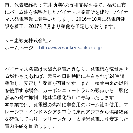
市、代表取締役：荒井 丸美)の技術支援を得て、福知山市
にパーム油を燃料としたバイオマス発電所を建設、バイオ
マス発電事業に着手いたします。2016年10月に発電所建
設を着工、2017年7月より稼働を予定しております。
＜三恵観光株式会社＞
ホームページ：
http://www.sankei-kanko.co.jp
バイオマス発電は太陽光発電と異なり、発電機を稼働させ
る燃料さえあれば、天候や日射時間に左右されず24時間
稼働し、安定した発電が可能です。また、植物由来の燃料
を使用する場合、カーボンニュートラルの観点から二酸化
炭素の発生抑制、地球温暖化防止に寄与いたします。
本事業では、発電機の燃料に非食用のパーム油を使用。マ
レーシア・インドネシアを中心に東南アジアから供給経路
を確保しており、クリーンかつ、太陽光発電より安定した
電力供給を目指します。