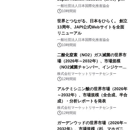
をリリース
一般社団法人日本国際化推進協会
10時間前
世界とつながる、日本をひらく。 創立
13周年、JAPI公式Webサイトを全面
リニューアル
一般社団法人日本国際化推進協会
10時間前
二酸化窒素（NO2）ガス滅菌の世界市
場（2026年～2032年）、市場規模
（NO2滅菌チャンバー、インジケータ
ーおよびモニタリングシステム、その
株式会社マーケットリサーチセンター
他）・分析レポートを発表
12時間前
アルテミシニン酸の世界市場（2026年
～2032年）、市場規模（全合成、半合
成）・分析レポートを発表
株式会社マーケットリサーチセンター
12時間前
ガーデンウッドの世界市場（2026年～
2032年）、市場規模（杉、マホガニ