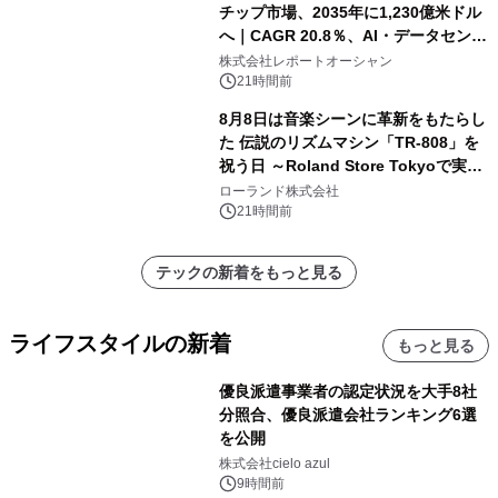
チップ市場、2035年に1,230億米ドル
へ｜CAGR 20.8％、AI・データセンタ
ー需要が成長を牽引
株式会社レポートオーシャン
21時間前
8月8日は音楽シーンに革新をもたらし
た 伝説のリズムマシン「TR-808」を
祝う日 ～Roland Store Tokyoで実機
を展示しての 記念キャンペーンを開
ローランド株式会社
催 英国ラジオ「NTS」の 特別プログ
21時間前
ラムや、「TR-808」を愛する伝説的
アーティストを フィーチャーしたアニ
テックの新着をもっと見る
メーションを公開～
ライフスタイルの新着
もっと見る
優良派遣事業者の認定状況を大手8社
分照合、優良派遣会社ランキング6選
を公開
株式会社cielo azul
9時間前