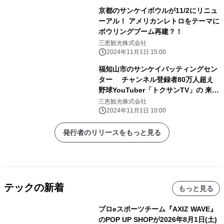
京都のサンケイボウルが11/2にリニュ
ーアル！ アメリカンレトロをテーマに
ボウリングブーム再建？！
三恵観光株式会社
2024年11月1日 15:00
福知山市のサンケイバッティングセン
ター チャンネル登録者80万人超え
野球YouTuber「トクサンTV」の 来場
者参加型イベントを11月23日開催
三恵観光株式会社
2024年11月1日 10:00
発行者のリリースをもっと見る
テックの新着
もっと見る
プロeスポーツチーム『AXIZ WAVE』
のPOP UP SHOPが2026年8月1日(土)