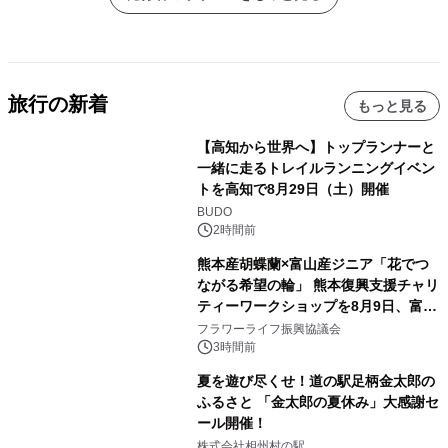
旅行の新着
もっと見る
【高知から世界へ】トップランナーと
一緒に走るトレイルランニングイベン
トを高知で8月29日（土）開催
BUDO
2時間前
熊本産胡蝶蘭×富山産ジニア「花でつ
ながる希望の輪」 熊本復興支援チャリ
ティーワークショップを8月9日、富
山・射水で開催
フラワーライフ振興協議会
3時間前
夏を遊び尽くせ！道の駅足柄金太郎の
ふるさと 「金太郎の夏休み」大感謝セ
ール開催！
株式会社相州村の駅