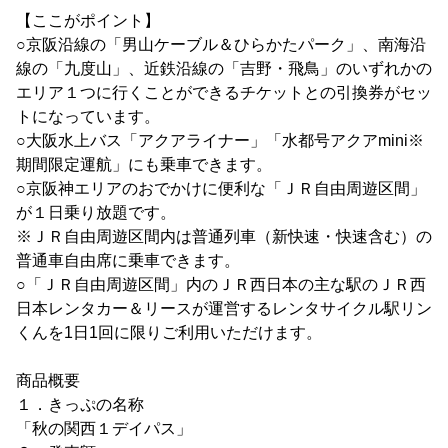
【ここがポイント】
○京阪沿線の「男山ケーブル＆ひらかたパーク」、南海沿
線の「九度山」、近鉄沿線の「吉野・飛鳥」のいずれかの
エリア１つに行くことができるチケットとの引換券がセッ
トになっています。
○大阪水上バス「アクアライナー」「水都号アクアmini※
期間限定運航」にも乗車できます。
○京阪神エリアのおでかけに便利な「ＪＲ自由周遊区間」
が１日乗り放題です。
※ＪＲ自由周遊区間内は普通列車（新快速・快速含む）の
普通車自由席に乗車できます。
○「ＪＲ自由周遊区間」内のＪＲ西日本の主な駅のＪＲ西
日本レンタカー＆リースが運営するレンタサイクル駅リン
くんを1日1回に限りご利用いただけます。
商品概要
１．きっぷの名称
「秋の関西１デイパス」