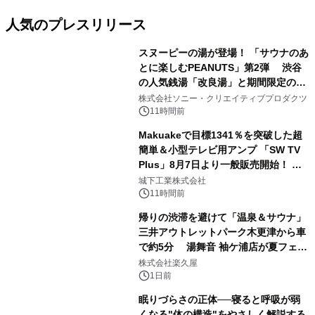
人気のプレスリリース
スヌーピーの湯が登場！ 「サウナのあ
とに楽しむPEANUTS」第2弾 渋谷
の人気銭湯「改良湯」と期間限定のコ
1
ラボレーション サウナイキタイコラ
株式会社ソニー・クリエイティブプロダクツ
ボグッズも発売決定！
11時間前
Makuakeで目標1341％を突破した超
簡単＆小型テレビ用アンプ 「SW TV
Plus」8月7日より一般販売開始！ ケ
2
ーブル1本つなぐだけ、テレビの音が
城下工業株式会社
ぐっと豊かに
11時間前
帰りの渋滞を避けて「温泉＆サウナ」
三井アウトレットパーク木更津から車
で約5分 湯舞音 袖ケ浦店が夏フェア
3
メニューを提供
株式会社楽久屋
1日前
眠りづらさの正体──寝ると呼吸が弱
くなる"体の構造"をやさしく解説する