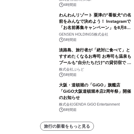
4時間前
わんわんリゾート 粟津の"看板犬"の名
前をみんなで決めよう！ Instagramで
「お名前募集キャンペーン」を8月8日
(土)より開催
GENSEN HOLDINGS株式会社
5時間前
淡路島、旅行者が「絶対に食べて」と
すすめたくなるお寿司 お寿司も温泉も
プールも"自分たちだけ"の貸切宿で 1
日1組限定「岩屋温泉 絵島別庭 海と
株式会社ぷらど
森」の握り寿司プラン
5時間前
大阪・道頓堀の「GiGO」旗艦店
「GiGO大阪道頓堀本店2周年祭」開催
のお知らせ
株式会社GENDA GiGO Entertainment
6時間前
旅行の新着をもっと見る