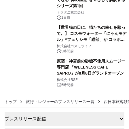
シリーズ第1回
4
トラタニ株式会社
1日前
【世界猫の日に、猫たちの幸せを願っ
て。】 コスモウォーター「にゃんモデ
ル」×フェリシモ「猫部」が コラボキ
5
ャンペーンを実施
株式会社コスモライフ
5時間前
原宿・神宮前の砂糖不使用スムージー
専門店 「WELLNESS CAFE
SAPRO」が8月8日グランドオープン
6
株式会社RSF
5時間前
トップ
旅行・レジャーのプレスリリース一覧
西日本旅客鉄
プレスリリース配信