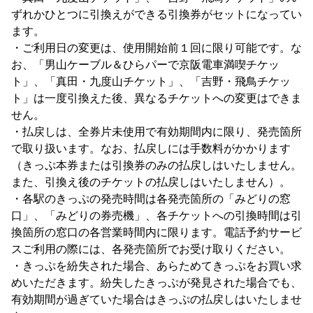
ずれかひとつに引換えができる引換券がセットになってい
ます。
・ご利用日の変更は、使用開始前１回に限り可能です。な
お、「男山ケーブル＆ひらパーで京阪電車満喫チケッ
ト」、「真田・九度山チケット」、「吉野・飛鳥チケッ
ト」は一度引換えた後、異なるチケットへの変更はできま
せん。
・払戻しは、全券片未使用で有効期間内に限り、発売箇所
で取り扱います。なお、払戻しには手数料がかかります
（きっぷ本券または引換券のみの払戻しはいたしません。
また、引換え後のチケットの払戻しはいたしません）。
・各駅のきっぷの発売時間は各発売箇所の「みどりの窓
口」、「みどりの券売機」、各チケットへの引換時間は引
換箇所の窓口の各営業時間内に限ります。電話予約サービ
スご利用の際には、各発売箇所でお受け取りください。
・きっぷを紛失された場合、あらためてきっぷをお買い求
めいただきます。紛失したきっぷが発見された場合でも、
有効期間が過ぎていた場合はきっぷの払戻しはいたしませ