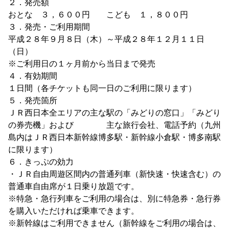
２．発売額
おとな ３，６００円 こども １，８００円
３．発売・ご利用期間
平成２８年９月８日（木）～平成２８年１２月１１日
（日）
※ご利用日の１ヶ月前から当日まで発売
４．有効期間
１日間（各チケットも同一日のご利用に限ります）
５．発売箇所
ＪＲ西日本全エリアの主な駅の「みどりの窓口」「みどり
の券売機」および 主な旅行会社、電話予約（九州
島内はＪＲ西日本新幹線博多駅・新幹線小倉駅・博多南駅
に限ります）
６．きっぷの効力
・ＪＲ自由周遊区間内の普通列車（新快速・快速含む）の
普通車自由席が１日乗り放題です。
※特急・急行列車をご利用の場合は、別に特急券・急行券
を購入いただければ乗車できます。
※新幹線はご利用できません（新幹線をご利用の場合は、