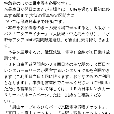
特急券のほかに乗車券も必要です）。
※乗車日が翌日にまたがる場合は、０時を過ぎて最初に停
車する駅まで(大阪の電車特定区間内に
ついては最終列車まで)有効です。
・本券を各船着場のきっぷ売り場で呈示すると、大阪水上
バス「アクアライナー」（大阪城・中之島めぐり）、「水
都号アクアmini※期間限定運航」が自由に乗り降りできま
す。
・本券を呈示すると、近江鉄道（電車）全線が１日乗り放
題です。
・ＪＲ自由周遊区間内のＪＲ西日本の主な駅のＪＲ西日本
レンタカー＆リースが運営するレンタサイクルを利用でき
ます（ご利用日当日１回に限ります。おとなのみのご利用
となります）。本券を営業所でご呈示ください（ご利用い
ただける営業所について詳しくは、ＪＲ西日本レンタカー
＆リースのホームページ
または、別紙をご確認くださ
い）。
・「男山ケーブル＆ひらパーで京阪電車満喫チケット」、
「真田・九度山チケット」、「吉野・飛鳥チケット」のい