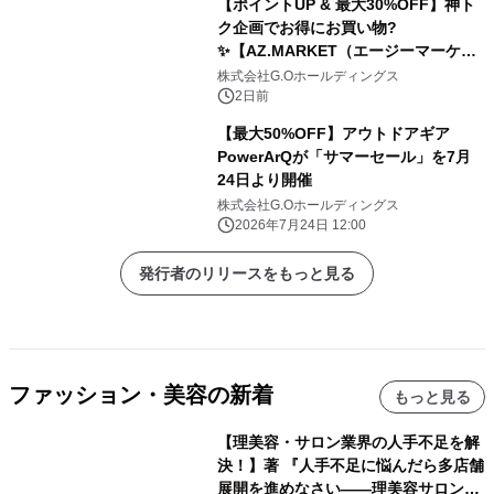
【ポイントUP & 最大30%OFF】神ト
ク企画でお得にお買い物?️
✨【AZ.MARKET（エージーマーケッ
ト）】
株式会社G.Oホールディングス
2日前
【最大50%OFF】アウトドアギア
PowerArQが「サマーセール」を7月
24日より開催
株式会社G.Oホールディングス
2026年7月24日 12:00
発行者のリリースをもっと見る
ファッション・美容の新着
もっと見る
【理美容・サロン業界の人手不足を解
決！】著 『人手不足に悩んだら多店舗
展開を進めなさい――理美容サロン