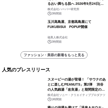
るおい満ちる肌へ 2026年9月24日(木)
よりリニューアル新発売 『ディープモ
株式会社ハーバー研究所
イストセラム』
2時間前
玉川高島屋、京都高島屋にて
FUKUBISUI POPUP開催
福美人株式会社
2時間前
ファッション・美容の新着をもっと見る
人気のプレスリリース
スヌーピーの湯が登場！ 「サウナのあ
とに楽しむPEANUTS」第2弾 渋谷
の人気銭湯「改良湯」と期間限定のコ
1
ラボレーション サウナイキタイコラ
株式会社ソニー・クリエイティブプロダクツ
ボグッズも発売決定！
1時間前
帰りの渋滞を避けて「温泉＆サウナ」