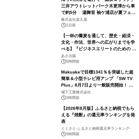
三井アウトレットパーク木更津から車
で約5分 湯舞音 袖ケ浦店が夏フェア
2
メニューを提供
株式会社楽久屋
1日前
【一杯の蕎麦を通して、歴史・経済・
文化・作法、世界への広がりまでを学
べる】『ビジネスエリートのための 教
3
養としての蕎麦』2026年8月25日
あさ出版
（火）発売
5時間前
Makuakeで目標1341％を突破した超
簡単＆小型テレビ用アンプ 「SW TV
Plus」8月7日より一般販売開始！ ケ
4
ーブル1本つなぐだけ、テレビの音が
城下工業株式会社
ぐっと豊かに
2時間前
【2026年8月版】ふるさと納税でもら
える『焼酎』の還元率ランキングを発
表
5
とくさと-ふるさと納税還元率ランキング-
5時間前