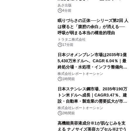
「多店舗展開」の教科書』2026年8月
あさ出版
24日（月）発売
4分前
眠りづらさの正体──シリーズ第2回 人
は寝ると「腹腔の余白」が消える──
呼吸が弱まる本当の構造的理由
トラタニ株式会社
17分前
日本ジオメンブレン市場は2035年1億
5,430万米ドルへ、CAGR 6.04％｜最
終処分場・水処理・インフラ整備向け
需要拡大
株式会社レポートオーシャン
1時間前
日本ステンレス鋼市場、2035年190万
トン米ドルへ成長｜CAGR3.47％、建
設・自動車・製造業の需要拡大が市場
を牽引
株式会社レポートオーシャン
2時間前
高機能美容液成分※1が肌なじみを支
える ナノサイズ美容カプセル※2でう