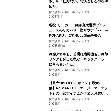
さ」を「仕方ない」で済ませるのをや
めた。
株式会社G.Oホールディングス
2時間前
現役Jリーガー・細谷真大選手プロデ
ュースのリカバリー型サウナ「sauna
KOHAKU」にてNULL製品を導入
株式会社G.Oホールディングス
23時間前
冷感タオルも、首掛け扇風機も、冷却
リングも試した私が、ネッククーラー
に落ち着いた話。
株式会社G.Oホールディングス
1日前
【最大10%OFF & ポイント最大20
倍】AZ.MARKET（エージーマーケッ
ト）の一部アイテムが『楽天お買い物
マラソン』でお得に！
株式会社G.Oホールディングス
2日前