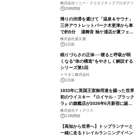
ラボレーション サウナイキタイコラ
株式会社ソニー・クリエイティブプロダクツ
ボグッズも発売決定！
20時間前
帰りの渋滞を避けて「温泉＆サウナ」
三井アウトレットパーク木更津から車
で約5分 湯舞音 袖ケ浦店が夏フェア
2
メニューを提供
株式会社楽久屋
1日前
眠りづらさの正体──寝ると呼吸が弱
くなる"体の構造"をやさしく解説する
シリーズ第1回
3
トラタニ株式会社
1日前
1833年に英国王室御用達を賜った世界
初のウイスキー 『ロイヤル・ブラック
ラ』の旗艦店が2026年6月新宿に誕
4
生 バカルディ ジャパンと連携した
株式会社ティグリス
没入型バー「BAR Arca」
21時間前
【高知から世界へ】トップランナーと
一緒に走るトレイルランニングイベン