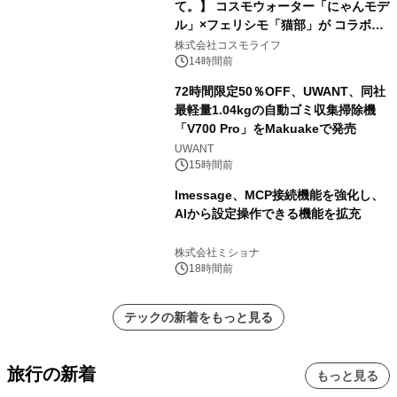
て。】 コスモウォーター「にゃんモデ
ル」×フェリシモ「猫部」が コラボキ
ャンペーンを実施
株式会社コスモライフ
14時間前
72時間限定50％OFF、UWANT、同社
最軽量1.04kgの自動ゴミ収集掃除機
「V700 Pro」をMakuakeで発売
UWANT
15時間前
lmessage、MCP接続機能を強化し、
AIから設定操作できる機能を拡充
株式会社ミショナ
18時間前
テックの新着をもっと見る
旅行の新着
もっと見る