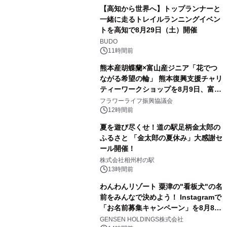
【高知から世界へ】トップランナーと
一緒に走るトレイルランニングイベン
トを高知で8月29日（土）開催
BUDO
11時間前
熊本産胡蝶蘭×富山産ジニア「花でつ
ながる希望の輪」 熊本復興支援チャリ
ティーワークショップを8月9日、富
山・射水で開催
フラワーライフ振興協議会
12時間前
夏を遊び尽くせ！道の駅足柄金太郎の
ふるさと 「金太郎の夏休み」大感謝セ
ール開催！
株式会社相州村の駅
13時間前
わんわんリゾート 粟津の"看板犬"の名
前をみんなで決めよう！ Instagramで
「お名前募集キャンペーン」を8月8日
(土)より開催
GENSEN HOLDINGS株式会社