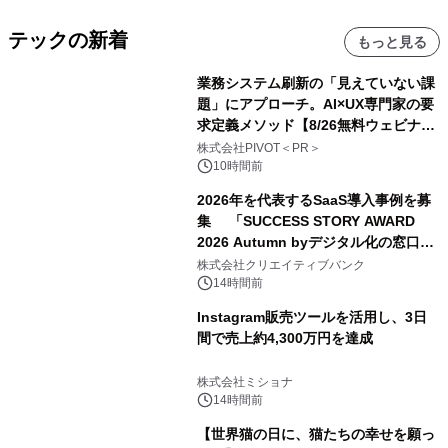
テックの新着
もっと見る
業務システム刷新の「見えていない課
題」にアプローチ。AI×UX専門家の要
求定義メソッド【8/26無料ウェビナ
ー】株式会社PIVOT
株式会社PIVOT＜PR＞
10時間前
2026年を代表するSaaS導入事例を募
集 「SUCCESS STORY AWARD
2026 Autumn byデジタル化の窓口」
開催
株式会社クリエイティブバンク
14時間前
Instagram販売ツールを活用し、3日
間で売上約4,300万円を達成
株式会社ミショナ
14時間前
【世界猫の日に、猫たちの幸せを願っ