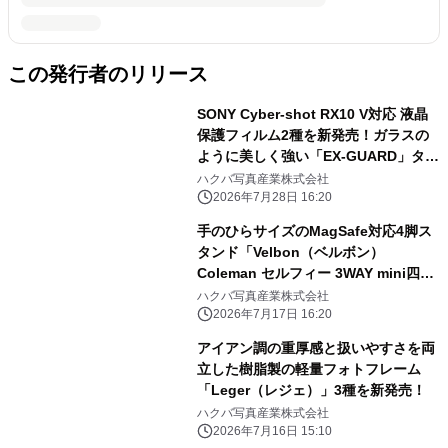
この発行者のリリース
SONY Cyber-shot RX10 V対応 液晶
保護フィルム2種を新発売！ガラスの
ように美しく強い「EX-GUARD」タイ
プと業界最高クラスの透明度を誇る
ハクバ写真産業株式会社
「III」タイプ
2026年7月28日 16:20
手のひらサイズのMagSafe対応4脚ス
タンド「Velbon（ベルボン）
Coleman セルフィー 3WAY mini四
脚」を新発売！
ハクバ写真産業株式会社
2026年7月17日 16:20
アイアン調の重厚感と扱いやすさを両
立した樹脂製の軽量フォトフレーム
「Leger（レジェ）」3種を新発売！
ハクバ写真産業株式会社
2026年7月16日 15:10