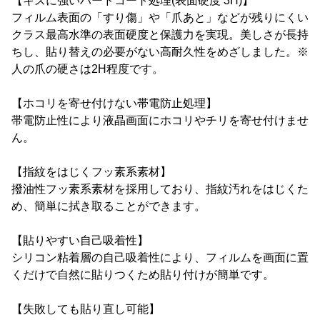
【キズに強いハードコート処理(表面硬度 3H)】
フィルム表面の「すり傷」や「爪あと」などが残りにくい
クラス最高水準の表面硬度と保護力を実現。美しさが長持
ちし、貼り替えの必要がない高耐久性をめざしました。※
人の爪の硬さは2H程度です。
【ホコリを寄せ付けない帯電防止処理】
帯電防止性により液晶画面にホコリやチリを寄せ付けませ
ん。
【指紋をはじくフッ素系素材】
撥油性フッ素系素材を採用しており、指紋汚れをはじくた
め、簡単に拭き取ることができます。
【貼りやすい自己吸着性】
シリコン粘着層の自己吸着性により、フィルムを画面に置
くだけで自然に貼りつくため貼り付けが簡単です。
【失敗しても貼り直し可能】