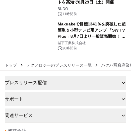
トを高知で8月29日（土）開催
5
BUDO
11時間前
Makuakeで目標1341％を突破した超
簡単＆小型テレビ用アンプ 「SW TV
Plus」8月7日より一般販売開始！ ケ
6
ーブル1本つなぐだけ、テレビの音が
城下工業株式会社
ぐっと豊かに
20時間前
トップ
テクノロジーのプレスリリース一覧
ハクバ写真産業
プレスリリース配信
サポート
関連サービス
•
運営会社