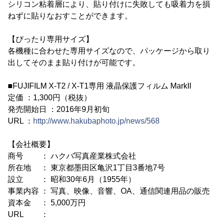
シリコン粘着層により、貼り付けに失敗しても吸着力を損
ねずに貼りなおすことができます。
【ぴったり専用サイズ】
各機種に合わせた専用サイズなので、パッケージから取り
出してそのまま貼り付けが可能です。
■FUJIFILM X-T2 / X-T1専用 液晶保護フィルム MarkII
定価 ：1,300円（税抜）
発売開始日 ：2016年9月初旬
URL ：
http://www.hakubaphoto.jp/news/568
【会社概要】
商号 ： ハクバ写真産業株式会社
所在地 ： 東京都墨田区亀沢1丁目3番地7号
設立 ： 昭和30年6月（1955年）
事業内容 ： 写真、映像、音響、OA、通信関連用品の販売
資本金 ： 5,000万円
URL ：