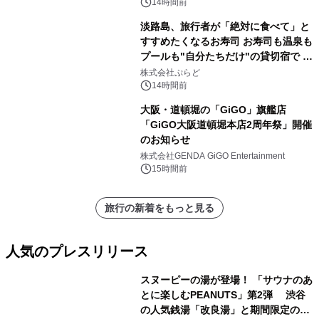
14時間前
淡路島、旅行者が「絶対に食べて」と
すすめたくなるお寿司 お寿司も温泉も
プールも"自分たちだけ"の貸切宿で 1
日1組限定「岩屋温泉 絵島別庭 海と
株式会社ぷらど
森」の握り寿司プラン
14時間前
大阪・道頓堀の「GiGO」旗艦店
「GiGO大阪道頓堀本店2周年祭」開催
のお知らせ
株式会社GENDA GiGO Entertainment
15時間前
旅行の新着をもっと見る
人気のプレスリリース
スヌーピーの湯が登場！ 「サウナのあ
とに楽しむPEANUTS」第2弾 渋谷
の人気銭湯「改良湯」と期間限定のコ
1