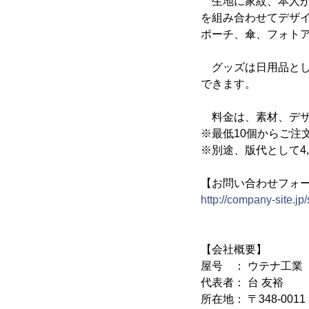
生地に家紋、本人が好
を組み合わせてデザ
ポーチ、傘、フォト
グッズは日用品とし
できます。
料金は、素材、デザイ
※最低10個からご注
※別途、版代として4,0
【お問い合わせフォ
http://company-site.jp
【会社概要】
屋号 ： ウテナ工業
代表者： 台 友裕
所在地： 〒348-00