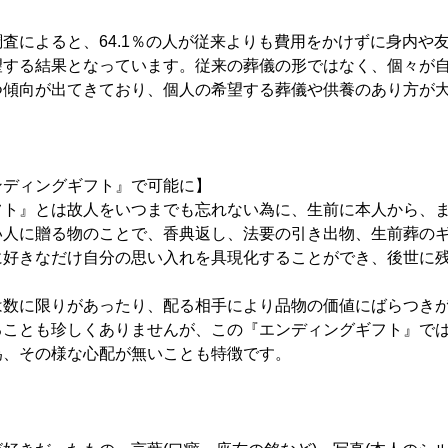
によると、64.1％の人が従来よりも費用をかけずに身内や
望する結果となっています。従来の葬儀の形ではなく、個々が
つ傾向が出てきており、個人の希望する葬儀や供養のあり方が
。
ンディングギフト』で可能に】
ト』とは故人をいつまでも忘れない為に、生前に本人から、ま
い人に贈る物のことで、香典返し、法要の引き出物、生前葬の
に好きなだけ自分の思い入れを具現化することができ、後世に
数に限りがあったり、配る相手により品物の価値にばらつきが
ることも珍しくありませんが、この『エンディングギフト』で
為、その様な心配が無いことも特徴です。