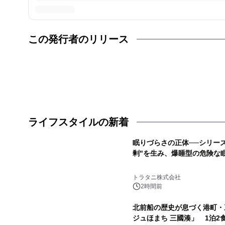
この発行者のリリース
ライフスタイルの新着
眠りづらさの正体──シリー
剰"を生み、爆睡型の危険な
トラタニ株式会社
2時間前
北前船の歴史が息づく港町・
ジュほまち 三國湊」 1泊2