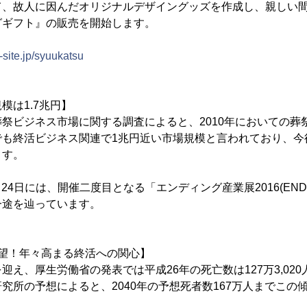
て、故人に因んだオリジナルデザイングッズを作成し、親しい
グギフト』の販売を開始します。
-site.jp/syuukatsu
模は1.7兆円】
ビジネス市場に関する調査によると、2010年においての葬祭関
も終活ビジネス関連で1兆円近い市場規模と言われており、今後
ます。
ら24日には、開催二度目となる「エンディング産業展2016(EN
一途を辿っています。
希望！年々高まる終活への関心】
え、厚生労働省の発表では平成26年の死亡数は127万3,02
究所の予想によると、2040年の予想死者数167万人までこの