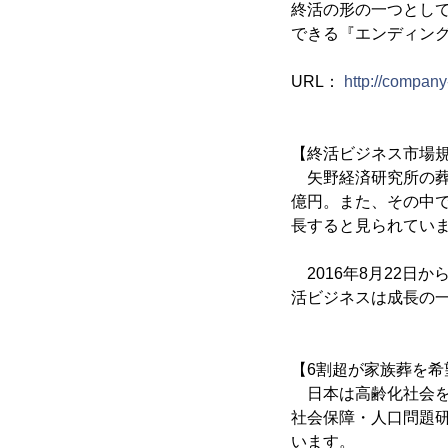
終活の形の一つとし
できる『エンディン
URL：
http://company
【終活ビジネス市場規
矢野経済研究所の葬祭
億円。また、その中で
長すると見られてい
2016年8月22日か
活ビジネスは成長の
【6割超が家族葬を
日本は高齢化社会を迎
社会保障・人口問題研
います。