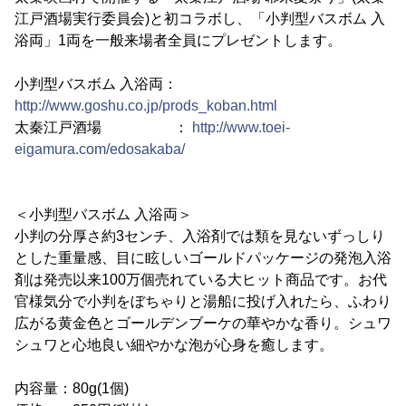
江戸酒場実行委員会)と初コラボし、「小判型バスボム 入
浴両」1両を一般来場者全員にプレゼントします。
小判型バスボム 入浴両：
http://www.goshu.co.jp/prods_koban.html
太秦江戸酒場 ：
http://www.toei-
eigamura.com/edosakaba/
＜小判型バスボム 入浴両＞
小判の分厚さ約3センチ、入浴剤では類を見ないずっしり
とした重量感、目に眩しいゴールドパッケージの発泡入浴
剤は発売以来100万個売れている大ヒット商品です。お代
官様気分で小判をぼちゃりと湯船に投げ入れたら、ふわり
広がる黄金色とゴールデンブーケの華やかな香り。シュワ
シュワと心地良い細やかな泡が心身を癒します。
内容量：80g(1個)