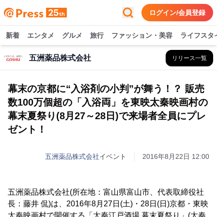
ログイン/会員登録
新着
エンタメ
グルメ
旅行
ファッション・美容
ライフスタ
五洲薬品株式会社
リリース一覧
幕末の京都に“入浴剤の小判”が舞う！？ 販売
数100万個超の「入浴両」を東映太秦映画村の
幕末夏祭り(8月27～28日)で来場者全員にプレ
ゼント！
五洲薬品株式会社
イベント
2016年8月22日 12:00
五洲薬品株式会社(所在地：富山県富山市、代表取締役社
長：藤井 侃)は、2016年8月27日(土)・28日(日)京都・東映
太秦映画村で開催する「太秦江戸酒場 幕末夏祭り」(太秦