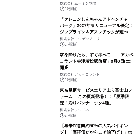
株式会社ムーミン物語
1時間前
「クレヨンしんちゃんアドベンチャー
パーク」2027年春リニューアル決定！
ジップライン＆アスレチックが遊べる
のは今年が最後！ 「ラスト！ドキがム
株式会社ニジゲンノモリ
ネムネ～大作戦！」始動
1時間前
駅を降りたら、すぐ赤べこ 「アカベ
コランド会津若松駅前店」8月8日(土)
開業
株式会社アカベコランド
1時間前
東名足柄サービスエリア上り富士山フ
ァーム この夏新登場！！「夏季限
定！彩りパンナコッタ4種」
株式会社フジノネ
2時間前
【再来館意向約90%の人気バイキン
グ】「高評価だからこそ値下げ！」ホ