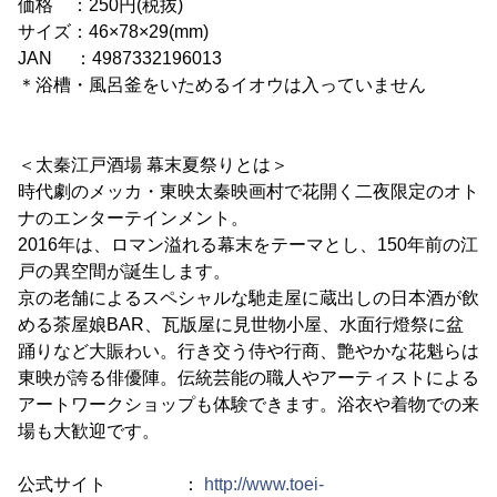
価格 ：250円(税抜)
サイズ：46×78×29(mm)
JAN ：4987332196013
＊浴槽・風呂釜をいためるイオウは入っていません
＜太秦江戸酒場 幕末夏祭りとは＞
時代劇のメッカ・東映太秦映画村で花開く二夜限定のオト
ナのエンターテインメント。
2016年は、ロマン溢れる幕末をテーマとし、150年前の江
戸の異空間が誕生します。
京の老舗によるスペシャルな馳走屋に蔵出しの日本酒が飲
める茶屋娘BAR、瓦版屋に見世物小屋、水面行燈祭に盆
踊りなど大賑わい。行き交う侍や行商、艶やかな花魁らは
東映が誇る俳優陣。伝統芸能の職人やアーティストによる
アートワークショップも体験できます。浴衣や着物での来
場も大歓迎です。
公式サイト ：
http://www.toei-