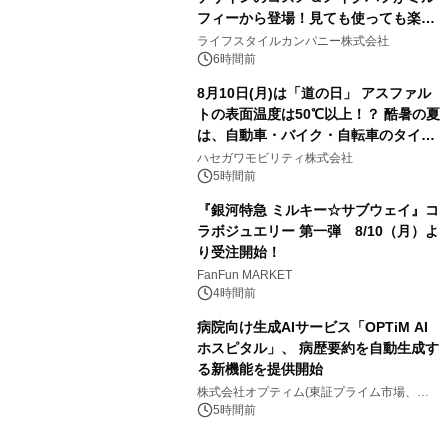
フィーから登場！見ても使っても楽し
3
い、ポップでキュートなコレクショ
ライフスタイルカンパニー株式会社
ン。
6時間前
8月10日(月)は「道の日」 アスファル
トの表面温度は50℃以上！？ 酷暑の夏
は、自動車・バイク・自転車のタイヤ
4
バーストが増加 簡単にできる予防法
ハセガワモビリティ株式会社
をご紹介
5時間前
『銀河特急 ミルキー☆サブウェイ』コ
ラボジュエリー 第一弾 8/10（月）よ
り受注開始！
5
FanFun MARKET
4時間前
病院向け生成AIサービス「OPTiM AI
ホスピタル」、 病歴要約を自動生成す
る新機能を提供開始
6
株式会社オプティム(東証プライム市場、コ
ード：3694)
5時間前