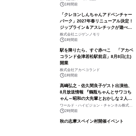
1時間前
「クレヨンしんちゃんアドベンチャー
パーク」2027年春リニューアル決定！
ジップライン＆アスレチックが遊べる
のは今年が最後！ 「ラスト！ドキがム
株式会社ニジゲンノモリ
ネムネ～大作戦！」始動
1時間前
駅を降りたら、すぐ赤べこ 「アカベ
コランド会津若松駅前店」8月8日(土)
開業
株式会社アカベコランド
1時間前
髙嶋弘之・佐久間良子ゲスト出演他、
8月放送情報 『鶴瓶ちゃんとサワコち
ゃん～昭和の大先輩とおかしな２人
～』 毎週月曜よる9時00分～ BS12 ト
ワールド・ハイビジョン・チャンネル株式会
社
ゥエルビで放送
2時間前
秋の志摩スペイン村開催イベント