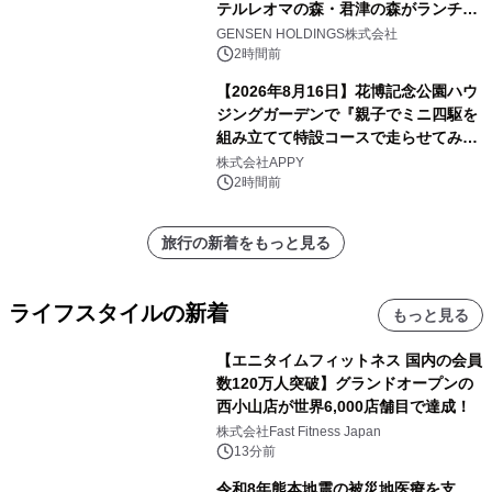
テルレオマの森・君津の森がランチバ
イキングの価格改定&繁忙日料金撤廃
GENSEN HOLDINGS株式会社
を実施
2時間前
【2026年8月16日】花博記念公園ハウ
ジングガーデンで『親子でミニ四駆を
組み立てて特設コースで走らせてみよ
う！』を開催
株式会社APPY
2時間前
旅行の新着をもっと見る
ライフスタイルの新着
もっと見る
【エニタイムフィットネス 国内の会員
数120万人突破】グランドオープンの
西小山店が世界6,000店舗目で達成！
株式会社Fast Fitness Japan
13分前
令和8年熊本地震の被災地医療を支