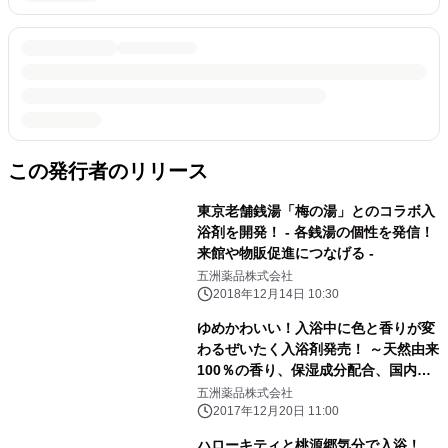
この発行者のリリース
東京老舗銭湯「梅の湯」とのコラボ入
浴剤を開発！ - 各銭湯の個性を発信！
来館や物販促進につなげる -
五洲薬品株式会社
2018年12月14日 10:30
ゆめかわいい！入浴中に色と香りが変
わるぜいたく入浴剤発売！ ～天然由来
100％の香り、保湿成分配合、国内手
づくり高品質～
五洲薬品株式会社
2017年12月20日 11:00
ハローキティと桃源郷気分で入浴！