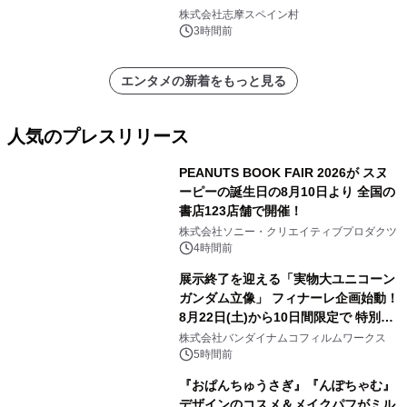
株式会社志摩スペイン村
3時間前
エンタメの新着をもっと見る
人気のプレスリリース
PEANUTS BOOK FAIR 2026が スヌ
ーピーの誕生日の8月10日より 全国の
書店123店舗で開催！
1
株式会社ソニー・クリエイティブプロダクツ
4時間前
展示終了を迎える「実物大ユニコーン
ガンダム立像」 フィナーレ企画始動！
8月22日(土)から10日間限定で 特別映
2
像『UNICORN GUNDAM Statue ―
株式会社バンダイナムコフィルムワークス
BEYOND POSSIBILITY ―』を上映！
5時間前
『おぱんちゅうさぎ』『んぽちゃむ』
デザインのコスメ＆メイクパフがミル