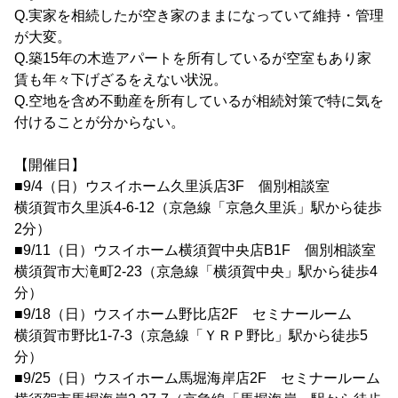
Q.実家を相続したが空き家のままになっていて維持・管理
が大変。
Q.築15年の木造アパートを所有しているが空室もあり家
賃も年々下げざるをえない状況。
Q.空地を含め不動産を所有しているが相続対策で特に気を
付けることが分からない。
【開催日】
■9/4（日）ウスイホーム久里浜店3F 個別相談室
横須賀市久里浜4-6-12（京急線「京急久里浜」駅から徒歩
2分）
■9/11（日）ウスイホーム横須賀中央店B1F 個別相談室
横須賀市大滝町2-23（京急線「横須賀中央」駅から徒歩4
分）
■9/18（日）ウスイホーム野比店2F セミナールーム
横須賀市野比1-7-3（京急線「ＹＲＰ野比」駅から徒歩5
分）
■9/25（日）ウスイホーム馬堀海岸店2F セミナールーム