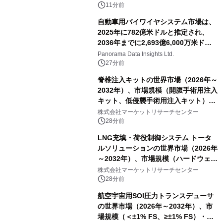
11分前
自動車用バイワイヤシステム市場は、
2025年に782億米ドルと推定され、
2036年までに2,693億6,000万米ドル
に達すると予測されており、予測期間
Panorama Data Insights Ltd.
（2026年～2036年）
27分前
脊椎注入キットの世界市場（2026年～
2032年）、市場規模（開腹手術用注入
キット、低侵襲手術用注入キット）・
分析レポートを発表
株式会社マーケットリサーチセンター
28分前
LNG充填・荷役制御システム トータ
ルソリューションの世界市場（2026年
～2032年）、市場規模（ハードウェ
ア、ソフトウェア、サービス）・分析
株式会社マーケットリサーチセンター
レポートを発表
28分前
航空宇宙用SOI圧力トランスデューサ
の世界市場（2026年～2032年）、市
場規模（＜±1% FS、≥±1% FS）・分