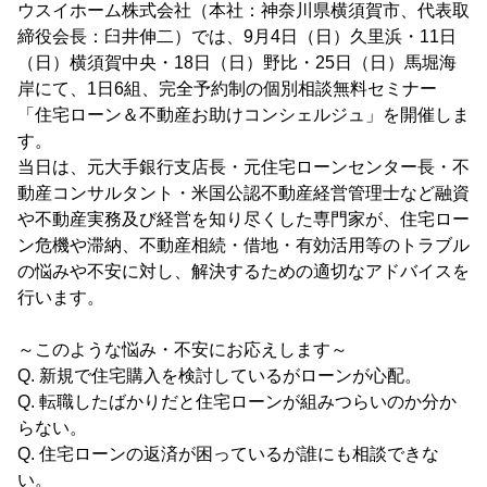
ウスイホーム株式会社（本社：神奈川県横須賀市、代表取
締役会長：臼井伸二）では、9月4日（日）久里浜・11日
（日）横須賀中央・18日（日）野比・25日（日）馬堀海
岸にて、1日6組、完全予約制の個別相談無料セミナー
「住宅ローン＆不動産お助けコンシェルジュ」を開催しま
す。
当日は、元大手銀行支店長・元住宅ローンセンター長・不
動産コンサルタント・米国公認不動産経営管理士など融資
や不動産実務及び経営を知り尽くした専門家が、住宅ロー
ン危機や滞納、不動産相続・借地・有効活用等のトラブル
の悩みや不安に対し、解決するための適切なアドバイスを
行います。
～このような悩み・不安にお応えします～
Q. 新規で住宅購入を検討しているがローンが心配。
Q. 転職したばかりだと住宅ローンが組みつらいのか分か
らない。
Q. 住宅ローンの返済が困っているが誰にも相談できな
い。