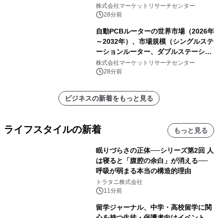
析レポートを発表
株式会社マーケットリサーチセンター
28分前
自動PCBルーターの世界市場（2026年
～2032年）、市場規模（シングルステ
ーションルーター、ダブルステーショ
ンルーター）・分析レポートを発表
株式会社マーケットリサーチセンター
28分前
ビジネスの新着をもっと見る
ライフスタイルの新着
もっと見る
眠りづらさの正体──シリーズ第2回 人
は寝ると「腹腔の余白」が消える──
呼吸が弱まる本当の構造的理由
トラタニ株式会社
11分前
留学ジャーナル、中学・高校留学に関
心を持つ生徒・保護者向けイベント