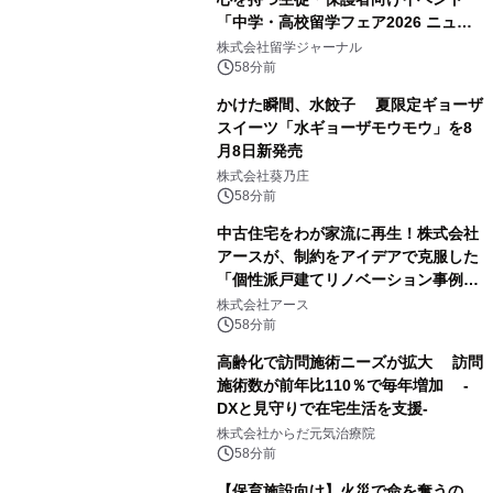
「中学・高校留学フェア2026 ニュー
ジーランド＆オーストラリア」を
株式会社留学ジャーナル
9/12(土)に開催
58分前
かけた瞬間、水餃子 夏限定ギョーザ
スイーツ「水ギョーザモウモウ」を8
月8日新発売
株式会社葵乃庄
58分前
中古住宅をわが家流に再生！株式会社
アースが、制約をアイデアで克服した
「個性派戸建てリノベーション事例5
選」を公開
株式会社アース
58分前
高齢化で訪問施術ニーズが拡大 訪問
施術数が前年比110％で毎年増加 -
DXと見守りで在宅生活を支援-
株式会社からだ元気治療院
58分前
【保育施設向け】火災で命を奪うの