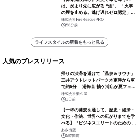
は、炎より先に広がる “煙”。 「火事
の煙を止める。逃げ遅れゼロ認定」提
供開始
株式会社FireRescuePRO
58分前
ライフスタイルの新着をもっと見る
人気のプレスリリース
帰りの渋滞を避けて「温泉＆サウナ」
三井アウトレットパーク木更津から車
で約5分 湯舞音 袖ケ浦店が夏フェア
1
メニューを提供
株式会社楽久屋
1日前
【一杯の蕎麦を通して、歴史・経済・
文化・作法、世界への広がりまでを学
べる】『ビジネスエリートのための 教
2
養としての蕎麦』2026年8月25日
あさ出版
（火）発売
5時間前