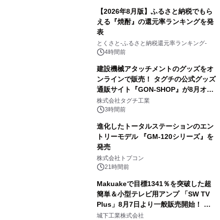
【2026年8月版】ふるさと納税でもら
える『焼酎』の還元率ランキングを発
表
3
とくさと-ふるさと納税還元率ランキング-
4時間前
建設機械アタッチメントのグッズをオ
ンラインで販売！ タグチの公式グッズ
通販サイト『GON-SHOP』が8月オー
4
プン
株式会社タグチ工業
3時間前
進化したトータルステーションのエン
トリーモデル 『GM-120シリーズ』を
発売
5
株式会社トプコン
21時間前
Makuakeで目標1341％を突破した超
簡単＆小型テレビ用アンプ 「SW TV
Plus」8月7日より一般販売開始！ ケ
6
ーブル1本つなぐだけ、テレビの音が
城下工業株式会社