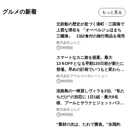
グルメの新着
もっと見る
北前船の歴史が息づく港町・三国湊で
上質な滞在を 「オーベルジュほまち
三國湊」 1泊2食付の旅行商品を発売
株式会社ぷらど
5時間前
スマートなカニ旅を提案。最大
13％OFFとなる早割120日前が新たに
登場。早めの計画でいつもと変わらぬ
大人の冬旅を。ー夕日ヶ浦温泉「佳松
株式会社アウルコーポレーション
苑 別邸ふうか」ー
6時間前
淡路島の一棟貸しヴィラを2泊、"私た
ちだけ"の別荘に 1日1組・最大8名
様、プールとサウナとジェットバス付
きで Villa Mon Temps AWAJIの連泊
株式会社ぷらど
素泊りプラン
6時間前
“素材の次は、たれで勝負。”全国約