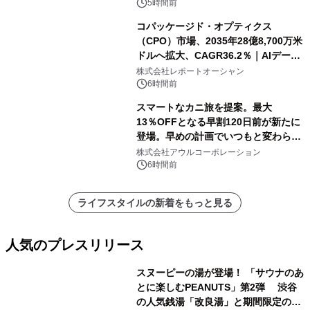
5時間前
コパッケージド・オプティクス
（CPO）市場、2035年28億8,700万米
ドルへ拡大、CAGR36.2％｜AIデータ
センター・高速光通信需要が成長を加
株式会社レポートオーシャン
速
6時間前
スマートなカニ旅を提案。最大
13％OFFとなる早割120日前が新たに
登場。早めの計画でいつもと変わらぬ
大人の冬旅を。ー夕日ヶ浦温泉「佳松
株式会社アウルコーポレーション
苑 別邸ふうか」ー
6時間前
ライフスタイルの新着をもっと見る
人気のプレスリリース
スヌーピーの湯が登場！ 「サウナのあ
とに楽しむPEANUTS」第2弾 渋谷
の人気銭湯「改良湯」と期間限定のコ