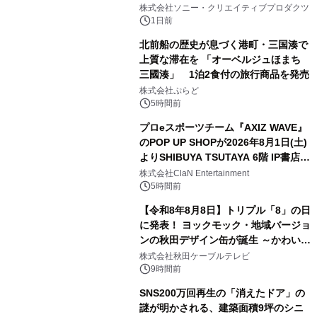
1
ラボレーション サウナイキタイコラ
株式会社ソニー・クリエイティブプロダクツ
ボグッズも発売決定！
1日前
北前船の歴史が息づく港町・三国湊で
上質な滞在を 「オーベルジュほまち
三國湊」 1泊2食付の旅行商品を発売
2
株式会社ぷらど
5時間前
プロeスポーツチーム『AXIZ WAVE』
のPOP UP SHOPが2026年8月1日(土)
よりSHIBUYA TSUTAYA 6階 IP書店で
3
開催決定！！
株式会社ClaN Entertainment
5時間前
【令和8年8月8日】トリプル「8」の日
に発表！ ヨックモック・地域バージョ
ンの秋田デザイン缶が誕生 ～かわいい
4
秋田犬の子犬と秋田の四季と名所を巡
株式会社秋田ケーブルテレビ
るパッケージ～ 9月1日(火)秋田県内で
9時間前
販売開始
SNS200万回再生の「消えたドア」の
謎が明かされる、建築面積9坪のシニ