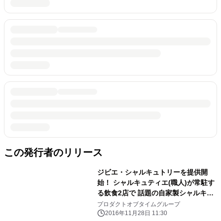
この発行者のリリース
ジビエ・シャルキュトリーを提供開
始！ シャルキュティエ(職人)が常駐す
る飲食2店で 話題の自家製シャルキュ
トリーを常時20種用意
プロダクトオブタイムグループ
2016年11月28日 11:30