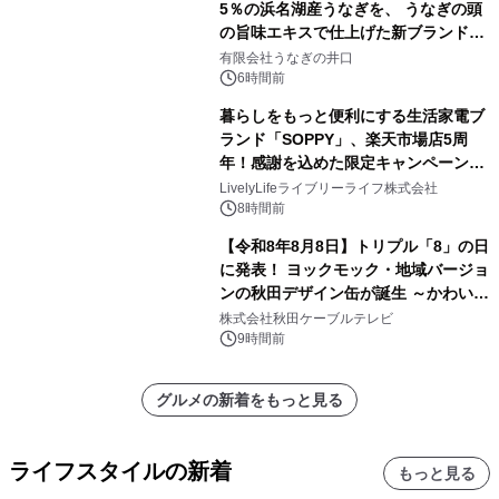
5％の浜名湖産うなぎを、 うなぎの頭
の旨味エキスで仕上げた新ブランド
「井口の誉」誕生
有限会社うなぎの井口
6時間前
暮らしをもっと便利にする生活家電ブ
ランド「SOPPY」、楽天市場店5周
年！感謝を込めた限定キャンペーンを
8月10日より開催
LivelyLifeライブリーライフ株式会社
8時間前
【令和8年8月8日】トリプル「8」の日
に発表！ ヨックモック・地域バージョ
ンの秋田デザイン缶が誕生 ～かわいい
秋田犬の子犬と秋田の四季と名所を巡
株式会社秋田ケーブルテレビ
るパッケージ～ 9月1日(火)秋田県内で
9時間前
販売開始
グルメの新着をもっと見る
ライフスタイルの新着
もっと見る