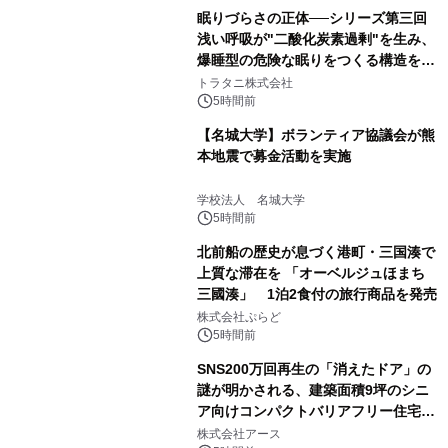
眠りづらさの正体──シリーズ第三回
浅い呼吸が"二酸化炭素過剰"を生み、
爆睡型の危険な眠りをつくる構造を解
説
トラタニ株式会社
5時間前
【名城大学】ボランティア協議会が熊
本地震で募金活動を実施
学校法人 名城大学
5時間前
北前船の歴史が息づく港町・三国湊で
上質な滞在を 「オーベルジュほまち
三國湊」 1泊2食付の旅行商品を発売
株式会社ぷらど
5時間前
SNS200万回再生の「消えたドア」の
謎が明かされる、建築面積9坪のシニ
ア向けコンパクトバリアフリー住宅が
誕生
株式会社アース