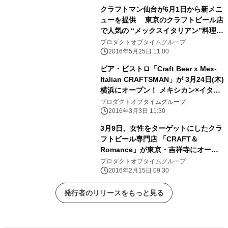
クラフトマン仙台が6月1日から新メニ
ューを提供 東京のクラフトビール店
で人気の “メックスイタリアン”料理！
地元食材を使った「EAT LOCAL」メ
プロダクトオブタイムグループ
ニューも充実
2016年5月25日 11:00
ビア・ビストロ「Craft Beer x Mex-
Italian CRAFTSMAN」が 3月24日(木)
横浜にオープン！ メキシカン×イタリ
アンの“メックスイタリアン”料理が新
プロダクトオブタイムグループ
しい！
2016年3月3日 11:30
3月9日、女性をターゲットにしたクラ
フトビール専門店 「CRAFT＆
Romance」が東京・吉祥寺にオープ
ン！ 樽生クラフトビール約31種や手
プロダクトオブタイムグループ
作り本格ピザが楽しめるビア・ビスト
2016年2月15日 09:30
ロ
発行者のリリースをもっと見る