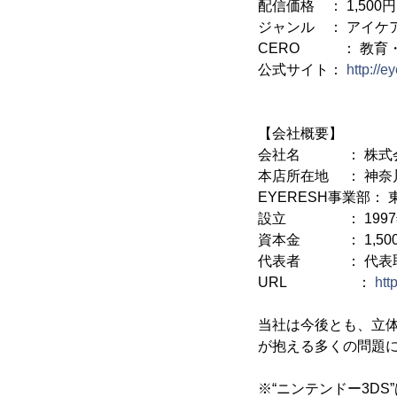
配信価格 ： 1,500
ジャンル ： アイケ
CERO ： 教育
公式サイト：
http://e
【会社概要】
会社名 ： 株式
本店所在地 ： 神奈
EYERESH事業部： 
設立 ： 1997年
資本金 ： 1,50
代表者 ： 代表取
URL ：
htt
当社は今後とも、立
が抱える多くの問題
※“ニンテンドー3D