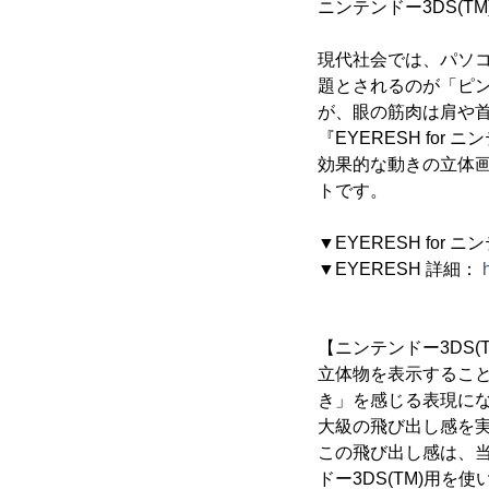
ニンテンドー3DS(T
現代社会では、パソ
題とされるのが「ピ
が、眼の筋肉は肩や
『EYERESH fo
効果的な動きの立体
トです。
▼EYERESH for 
▼EYERESH 詳細：
【ニンテンドー3DS(
立体物を表示すること
き」を感じる表現になっ
大級の飛び出し感を
この飛び出し感は、当
ドー3DS(TM)用