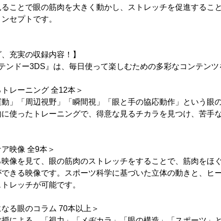
ることで眼の筋肉を大きく動かし、ストレッチを促進することが『EY
コンセプトです。
グ、充実の収録内容！】
r ニンテンドー3DS』は、毎日使って楽しむための多彩なコンテン
トレーニング 全12本＞
運動」「周辺視野」「瞬間視」「眼と手の協応動作」という眼
的に使ったトレーニングで、得意な見るチカラを見つけ、苦手
ア映像 全9本＞
る映像を見て、眼の筋肉のストレッチをすることで、筋肉をほ
ができる映像です。スポーツ科学に基づいた立体の動きと、ヒ
ストレッチが可能です。
なる眼のコラム 70本以上＞
教授による、「視力」「メヂカラ」「眼の構造」「スポーツ」