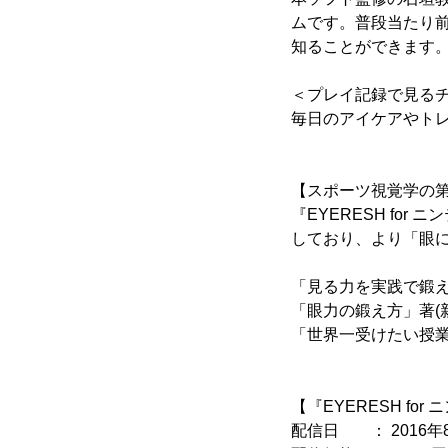
ムです。普段当たり
知ることができます
＜プレイ記録で見る
毎日のアイケアやト
【スポーツ視覚学の第
『EYERESH fo
しており、より「眼
「見る力を実践で鍛え
「眼力の鍛え方」著(
「世界一受けたい授業
【『EYERESH fo
配信日 ： 2016年