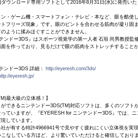
M)ダウンロード専用ソフトとして2016年8月31日(水)に発売い
コン・ゲーム機・スマートフォン・テレビ・本など、眼を酷使
ントフリーズ現象」です。眼のピントを合わせる筋肉が凝り固
首のように揉みほぐすことができません。
r ニンテンドー3DS』はスポーツ視覚学の第一人者 石垣 尚男教授
画面を作っており、見るだけで眼の筋肉をストレッチすること
ニンテンドー3DS 詳細：
http://eyeresh.com/3ds/
http://eyeresh.jp/
TM)最大級の立体感！】
ができるニンテンドー3DS(TM)対応ソフトは、多くのソフト
ていますが、『EYERESH for ニンテンドー3DS』では、ニン
実現しています。
社が有する特許4966941号で見やすく疲れにくい立体視を実
を使いこなしている方ほど、より驚いていただけると確信しており