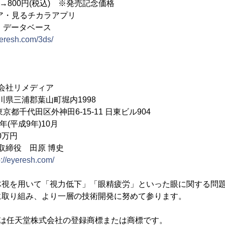
円→800円(税込) ※発売記念価格
ア・見るチカラアプリ
・データベース
yeresh.com/3ds/
会社リメディア
川県三浦郡葉山町堀内1998
東京都千代田区外神田6-15-11 日東ビル904
(平成9年)10月
0万円
締役 田原 博史
p://eyeresh.com/
体視を用いて「視力低下」「眼精疲労」といった眼に関する問
に取り組み、より一層の技術開発に努めて参ります。
S”は任天堂株式会社の登録商標または商標です。