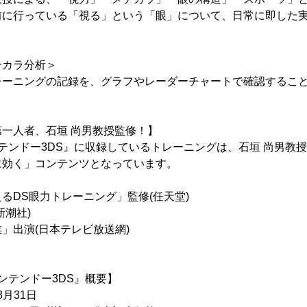
前に行っている「視る」という「眼」について、日常に即した
。
チカラ分析＞
レーニングの記録を、グラフやレーダーチャートで確認するこ
一人者、石垣 尚男教授監修！】
r ニンテンドー3DS』に収録しているトレーニングは、石垣 尚男教
に効く」コンテンツとなっています。
るDS眼力トレーニング」監修(任天堂)
新潮社)
」出演(日本テレビ放送網)
r ニンテンドー3DS』概要】
8月31日