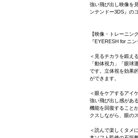
強い飛び出し映像を見
ンテンドー3DS』の
【映像・トレーニン
『EYERESH fo
＜見るチカラを鍛える
「動体視力」「眼球
です。立体視を効果
ができます。
＜眼をケアするアイケ
強い飛び出し感があ
機能を回復すること
クスしながら、眼の
＜読んで楽しくタメに
本ソフト監修の石垣