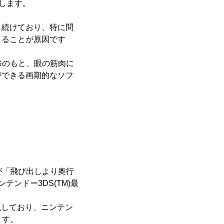
たします。
し続けており、特に問
まることが原因です
監修のもと、眼の筋肉に
ができる画期的なソフ
が「飛び出しより奥行
テンドー3DS(TM)最
現しており、ニンテン
ます。