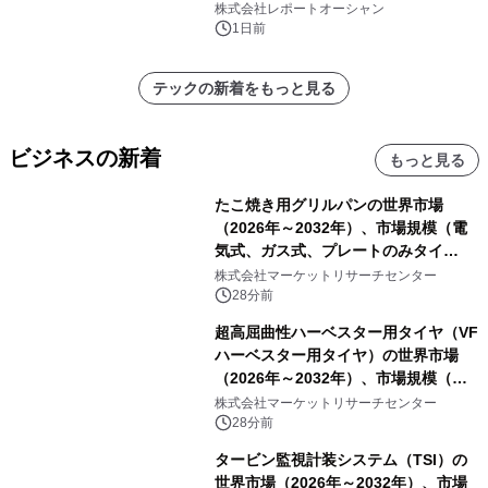
ー需要が成長を牽引
株式会社レポートオーシャン
1日前
テックの新着をもっと見る
ビジネスの新着
もっと見る
たこ焼き用グリルパンの世界市場
（2026年～2032年）、市場規模（電
気式、ガス式、プレートのみタイ
プ）・分析レポートを発表
株式会社マーケットリサーチセンター
28分前
超高屈曲性ハーベスター用タイヤ（VF
ハーベスター用タイヤ）の世界市場
（2026年～2032年）、市場規模（後
輪駆動、前輪操舵）・分析レポートを
株式会社マーケットリサーチセンター
発表
28分前
タービン監視計装システム（TSI）の
世界市場（2026年～2032年）、市場