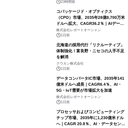
23時間前
コパッケージド・オプティクス
（CPO）市場、2035年28億8,700万米
ドルへ拡大、CAGR36.2％｜AIデータ
センター・高速光通信需要が成長を加
株式会社レポートオーシャン
速
1日前
北海道の採用代行「リクルーティブ」
体制強化！富良野・ニセコの人手不足
を解消
クウカン株式会社
1日前
データコンバータIC市場、2035年141
億米ドルへ成長｜CAGR6.4％、AI・
5G・IoT需要が市場拡大を加速
株式会社レポートオーシャン
1日前
プロセッサおよびコンピューティング
チップ市場、2035年に1,230億米ドル
へ｜CAGR 20.8％、AI・データセンタ