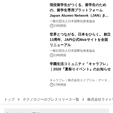
現役留学生がつくる、留学生のため
の、留学生専用プラットフォーム
Japan Alumni Network（JAN）β版
4
をリリース
一般社団法人日本国際化推進協会
15時間前
世界とつながる、日本をひらく。 創立
13周年、JAPI公式Webサイトを全面
リニューアル
5
一般社団法人日本国際化推進協会
15時間前
学園生活コミュニティ「キャラフレ」
｜2026『夏祭りイベント』のお知らせ
6
キャラフレ｜株式会社エイプリル・データ・
デザインズ
17時間前
トップ
テクノロジーのプレスリリース一覧
株式会社ライト