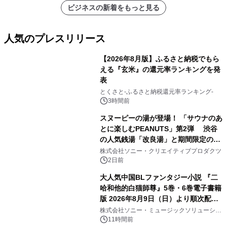
ビジネスの新着をもっと見る
人気のプレスリリース
【2026年8月版】ふるさと納税でもら
える『玄米』の還元率ランキングを発
表
1
とくさと-ふるさと納税還元率ランキング-
3時間前
スヌーピーの湯が登場！ 「サウナのあ
とに楽しむPEANUTS」第2弾 渋谷
の人気銭湯「改良湯」と期間限定のコ
2
ラボレーション サウナイキタイコラ
株式会社ソニー・クリエイティブプロダクツ
ボグッズも発売決定！
2日前
大人気中国BLファンタジー小説 『二
哈和他的白猫師尊』5巻・6巻電子書籍
版 2026年8月9日（日）より順次配信
3
開始
株式会社ソニー・ミュージックソリューショ
ンズ
11時間前