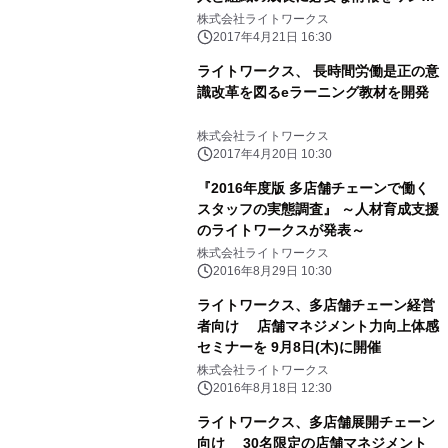
トップで提供、 日本の組織の「省力
株式会社ライトワークス
化」「生産性向上」を目指す～
2017年4月21日 16:30
ライトワークス、 長時間労働是正の意
識改革を図るeラーニング教材を開発
株式会社ライトワークス
2017年4月20日 10:30
『2016年度版 多店舗チェーンで働く
スタッフの実態調査』 ～人材育成支援
のライトワークスが発表～
株式会社ライトワークス
2016年8月29日 10:30
ライトワークス、多店舗チェーン経営
者向け 店舗マネジメント力向上体感
セミナーを 9月8日(木)に開催
株式会社ライトワークス
2016年8月18日 12:30
ライトワークス、多店舗展開チェーン
向け 30名限定の店舗マネジメント