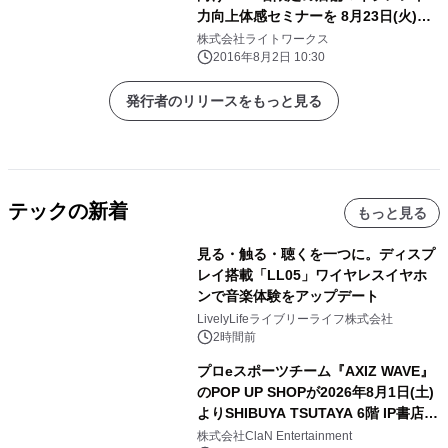
力向上体感セミナーを 8月23日(火)に
開催
株式会社ライトワークス
2016年8月2日 10:30
発行者のリリースをもっと見る
テックの新着
もっと見る
見る・触る・聴くを一つに。ディスプ
レイ搭載「LL05」ワイヤレスイヤホ
ンで音楽体験をアップデート
LivelyLifeライブリーライフ株式会社
2時間前
プロeスポーツチーム『AXIZ WAVE』
のPOP UP SHOPが2026年8月1日(土)
よりSHIBUYA TSUTAYA 6階 IP書店で
開催決定！！
株式会社ClaN Entertainment