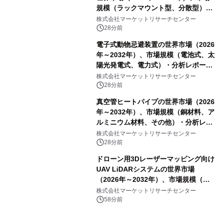
規模（ラックマウント型、分散型）・
分析レポートを発表
株式会社マーケットリサーチセンター
28分前
電子式動物忌避装置の世界市場（2026
年～2032年）、市場規模（電池式、太
陽光発電式、電力式）・分析レポート
を発表
株式会社マーケットリサーチセンター
28分前
真空管ヒートパイプの世界市場（2026
年～2032年）、市場規模（銅材料、ア
ルミニウム材料、その他）・分析レポ
ートを発表
株式会社マーケットリサーチセンター
28分前
ドローン用3Dレーザーマッピング向け
UAV LiDARシステムの世界市場
（2026年～2032年）、市場規模（長
距離LiDARシステム、中距離LiDARシ
株式会社マーケットリサーチセンター
ステム、短距離LiDARシステム）・分
58分前
析レポートを発表