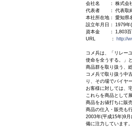
会社名 ： 株式会
代表者 ： 代表取締
本社所在地： 愛知県名
設立年月日： 1979年(
資本金 ： 1,803
URL ：
http://
コメ兵は、「リレーユ
使命を全うする。」
商品群を取り扱う、
コメ兵で取り扱う中
り、その場でバイヤ
お客様に対しては、
これらを商品として
商品をお値打ちに販
商品の仕入・販売も
2003年(平成15
備に注力しています