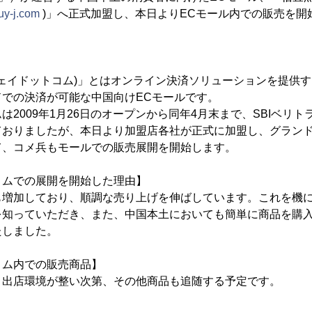
uy-j.com
)」へ正式加盟し、本日よりECモール内での販売を開
イジェイドットコム)」とはオンライン決済ソリューションを提供す
での決済が可能な中国向けECモールです。
は2009年1月26日のオープンから同年4月末まで、SBIベリ
ておりましたが、本日より加盟店各社が正式に加盟し、グラン
て、コメ兵もモールでの販売展開を開始します。
コムでの展開を開始した理由】
も増加しており、順調な売り上げを伸ばしています。これを機
を知っていただき、また、中国本土においても簡単に商品を購
たしました。
コム内での販売商品】
、出店環境が整い次第、その他商品も追随する予定です。