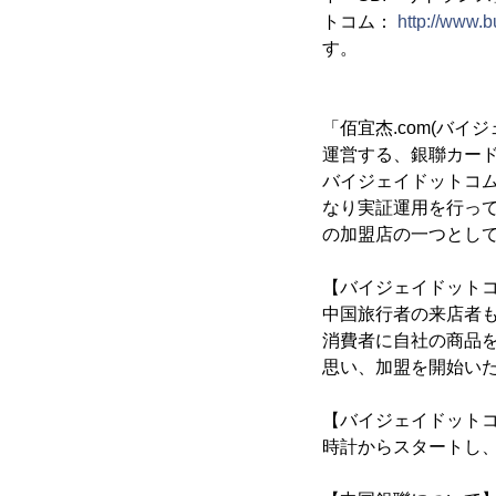
トコム：
http://www.b
す。
「佰宜杰.com(バ
運営する、銀聯カード
バイジェイドットコム
なり実証運用を行っ
の加盟店の一つとし
【バイジェイドット
中国旅行者の来店者
消費者に自社の商品
思い、加盟を開始い
【バイジェイドット
時計からスタートし