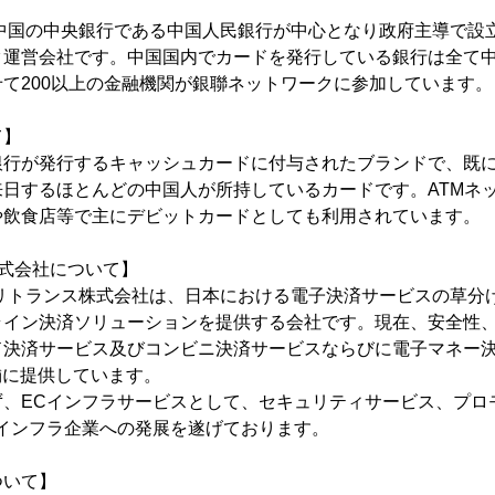
】
に中国の中央銀行である中国人民銀行が中心となり政府主導で設
ク運営会社です。中国国内でカードを発行している銀行は全て
て200以上の金融機関が銀聯ネットワークに参加しています。
て】
銀行が発行するキャッシュカードに付与されたブランドで、既に
日するほとんどの中国人が所持しているカードです。ATMネ
や飲食店等で主にデビットカードとしても利用されています。
株式会社について】
Iベリトランス株式会社は、日本における電子決済サービスの草分け
ライン決済ソリューションを提供する会社です。現在、安全性
ド決済サービス及びコンビニ決済サービスならびに電子マネー
店舗に提供しています。
ず、ECインフラサービスとして、セキュリティサービス、プロ
インフラ企業への発展を遂げております。
ついて】