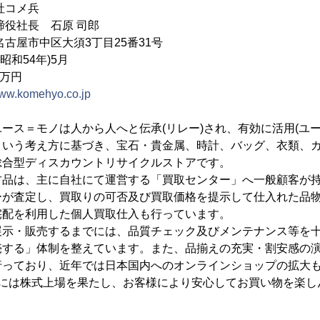
社コメ兵
役社長 石原 司郎
古屋市中区大須3丁目25番31号
昭和54年)5月
百万円
www.komehyo.co.jp
ース＝モノは人から人へと伝承(リレー)され、有効に活用(ユー
という考え方に基づき、宝石・貴金属、時計、バッグ、衣類、
総合型ディスカウントリサイクルストアです。
古品は、主に自社にて運営する「買取センター」へ一般顧客が
ーが査定し、買取りの可否及び買取価格を提示して仕入れた品
宅配を利用した個人買取仕入も行っています。
展示・販売するまでには、品質チェック及びメンテナンス等を
売する」体制を整えています。また、品揃えの充実・割安感の
行っており、近年では日本国内へのオンラインショップの拡大
年)9月には株式上場を果たし、お客様により安心してお買い物を楽
。