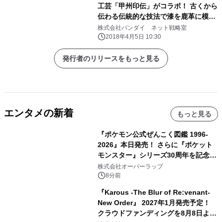
工芸「甲州印伝」がコラボ！ 古くから
伝わる伝統的な技法で漆を鹿革に模様
付けした商品！
株式会社バンダイ ネット戦略室
2018年4月5日 10:30
発行者のリリースをもっと見る
エンタメの新着
もっと見る
『ポケモン公式ぜんこく図鑑 1996-
2026』本日発売！ さらに『ポケット
モンスター』シリーズ30周年を記念し
た画集『ポケットモンスター ビジュア
株式会社オーバーラップ
ルアートブック』の発売決定！ 2026
8分前
年12月18日（金）、3冊同時発売！
『Karous -The Blur of Re:venant-
New Order』 2027年1月発売予定！
クラウドファンディングを8月8日より