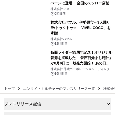
ペーンに登場 全国のスシロー店舗で
4
GR 4車種の FUNBOO(ミニカー)付き
株式会社JAM
メニューが展開されます
6時間前
株式会社バブル、伊勢原市へ3人乗り
EVトゥクトゥク 「VIVEL COCO」を
寄贈
5
株式会社バブル
12時間前
仮面ライダー55周年記念！オリジナル
音源を搭載した 「音声目覚まし時計」
が8月6日に一般発売開始！ あの日の
6
大興奮が今甦る
株式会社 秀建コーポレーション ディレクト
アートギャラリー
16時間前
トップ
エンタメ・カルチャーのプレスリリース一覧
株式会
プレスリリース配信