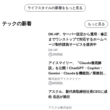
ライフスタイルの新着をもっと見る
テックの新着
もっと見る
DK-HP、サーバー設定から運用・修正
までワンストップで対応するホームペ
ージ制作請負サービスを提供中
DK-HP
2時間前
アイスマイリー、「Claude徹底解
説」を公開！ChatGPT・Copilot・
Gemini・Claudeを機能別／業務別に
比較―自社に合う生成AIの選び方がわ
株式会社アイスマイリー
かる実践ガイド
8時間前
アスクル、新代表取締役社長CEOに成
松 岳志が就任
アスクル株式会社