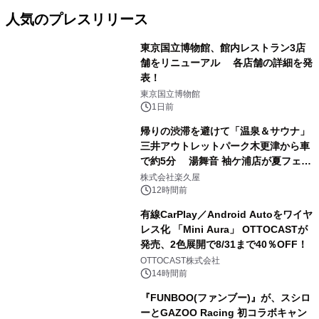
人気のプレスリリース
東京国立博物館、館内レストラン3店
舗をリニューアル 各店舗の詳細を発
表！
1
東京国立博物館
1日前
帰りの渋滞を避けて「温泉＆サウナ」
三井アウトレットパーク木更津から車
で約5分 湯舞音 袖ケ浦店が夏フェア
2
メニューを提供
株式会社楽久屋
12時間前
有線CarPlay／Android Autoをワイヤ
レス化 「Mini Aura」 OTTOCASTが
発売、2色展開で8/31まで40％OFF！
3
OTTOCAST株式会社
14時間前
『FUNBOO(ファンブー)』が、スシロ
ーとGAZOO Racing 初コラボキャン