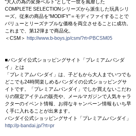
“大人の為の変身ベルト”として一世を風靡した
COMPLETE SELECTIONシリーズから派生した玩具シリ
ーズ。従来の商品を“MODIFY”＝モディファイすることで
バリューとリーズナブルな価格を両立させることに成功。
これまで、第12弾まで商品化。
＜CSM＞
http://www.b-boys.jp/csm/?rt=PBCSM05
■バンダイ公式ショッピングサイト「プレミアムバンダ
イ」とは
「プレミアムバンダイ」は、子どもから大人までいつでも
どこでも24時間楽しめるバンダイの公式ショッピングサ
イトです。「プレミアムバンダイ」でしか買えないこだわ
りの限定アイテムの販売や、メールマガジンで人気キャラ
クターのイベント情報、お得なキャンペーン情報もいち早
く手に入れることが出来ます。
バンダイ公式ショッピングサイト「プレミアムバンダイ」
http://p-bandai.jp/?rt=pr