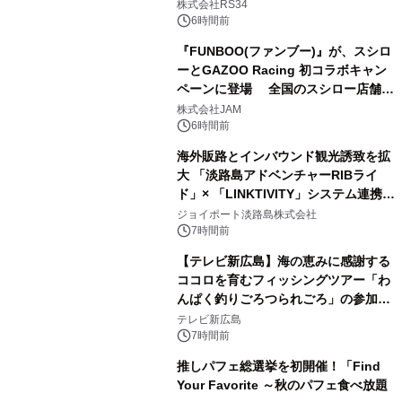
開始
株式会社RS34
6時間前
『FUNBOO(ファンブー)』が、スシロ
ーとGAZOO Racing 初コラボキャン
ペーンに登場 全国のスシロー店舗で
GR 4車種の FUNBOO(ミニカー)付き
株式会社JAM
メニューが展開されます
6時間前
海外販路とインバウンド観光誘致を拡
大 「淡路島アドベンチャーRIBライ
ド」× 「LINKTIVITY」システム連携を
開始！
ジョイポート淡路島株式会社
7時間前
【テレビ新広島】海の恵みに感謝する
ココロを育むフィッシングツアー「わ
んぱく釣りごろつられごろ」の参加小
学生を募集
テレビ新広島
7時間前
推しパフェ総選挙を初開催！「Find
Your Favorite ～秋のパフェ食べ放題