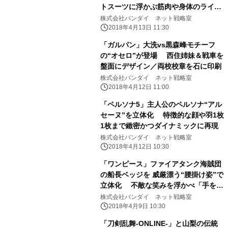
トスーツに浮かぶ筋肉や身体のライン
まで再現
株式会社バンダイ ネット戦略室
2018年4月13日 11:30
「ガルパン」大洗vs黒森峰モチーフ
の“オセロ”が登場 西住姉妹＆戦車を
盤面にデザイン／両校校章を石に印刷
株式会社バンダイ ネット戦略室
2018年4月12日 11:00
「ペルソナ5」主人公のペルソナ“アル
セーヌ”を立体化 特徴的な顔や羽1枚
1枚まで緻密かつダイナミックに再現
株式会社バンダイ ネット戦略室
2018年4月12日 10:30
「ワンピース」ファイアタンク海賊団
の船長ベッジを 威厳漂う“腰掛け姿”で
立体化 不敵な笑みを浮かべ「手を組
む・銃を構える」2ポーズを再現
株式会社バンダイ ネット戦略室
2018年4月9日 10:30
「刀剣乱舞-ONLINE-」と山梨の伝統