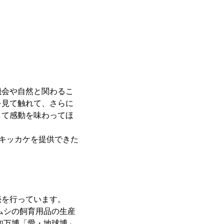
機会や自然と関わるこ
を見て触れて、さらに
して感動を味わってほ
のキッカケを提供できた
売を行っています。
ムシの飼育用品の生産
知万博「愛・地球博」