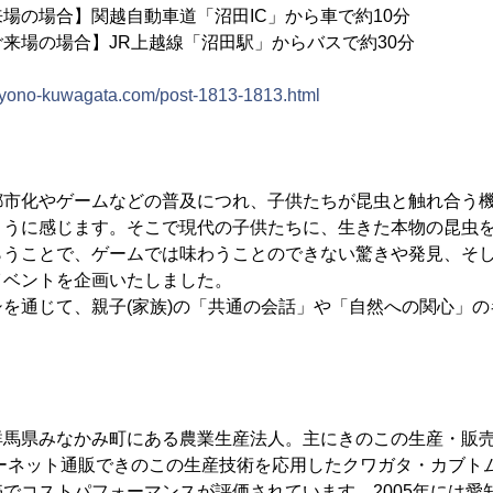
場の場合】関越自動車道「沼田IC」から車で約10分
場合】JR上越線「沼田駅」からバスで約30分
ukiyono-kuwagata.com/post-1813-1813.html
都市化やゲームなどの普及につれ、子供たちが昆虫と触れ合う
ように感じます。そこで現代の子供たちに、生きた本物の昆虫
らうことで、ゲームでは味わうことのできない驚きや発見、そ
イベントを企画いたしました。
を通じて、親子(家族)の「共通の会話」や「自然への関心」
群馬県みなかみ町にある農業生産法人。主にきのこの生産・販
ターネット通販できのこの生産技術を応用したクワガタ・カブト
でコストパフォーマンスが評価されています。2005年には愛