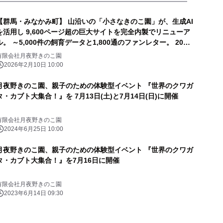
【群馬・みなかみ町】 山沿いの「小さなきのこ園」が、生成AI
を活用し 9,600ページ超の巨大サイトを完全内製でリニューア
ル。 ～5,000件の飼育データと1,800通のファンレター。 20年
分の「集合知」と「絆」を次世代につなぐDX事例～
有限会社月夜野きのこ園
2026年2月10日 10:00
月夜野きのこ園、親子のための体験型イベント 『世界のクワガ
タ・カブト大集合！』を 7月13日(土)と7月14日(日)に開催
有限会社月夜野きのこ園
2024年6月25日 10:00
月夜野きのこ園、親子のための体験型イベント 『世界のクワガ
タ・カブト大集合！』を7月16日に開催
有限会社月夜野きのこ園
2023年6月14日 09:30