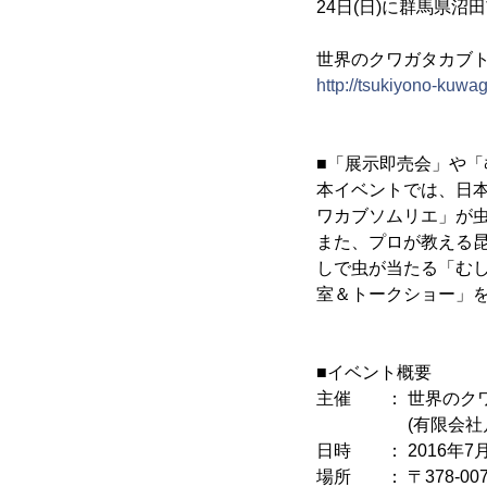
24日(日)に群馬県
世界のクワガタカブ
http://tsukiyono-kuwa
■「展示即売会」や
本イベントでは、日
ワカブソムリエ」が
また、プロが教える
しで虫が当たる「むし
室＆トークショー」
■イベント概要
主催 ： 世界のク
(有限会社月夜
日時 ： 2016年7月23
場所 ： 〒378-0