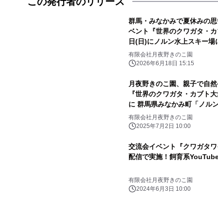
この発行者のリリース
群馬・みなかみで夏休みの思
ベント『世界のクワガタ・カブト
日(日)にノルン水上スキー場
有限会社月夜野きのこ園
2026年6月18日 15:15
月夜野きのこ園、親子で自然
『世界のクワガタ・カブト大集合
に 群馬県みなかみ町「ノル
有限会社月夜野きのこ園
2025年7月2日 10:00
交流会イベント『クワガタワイワ
配信で実施！飼育系YouTu
有限会社月夜野きのこ園
2024年6月3日 10:00