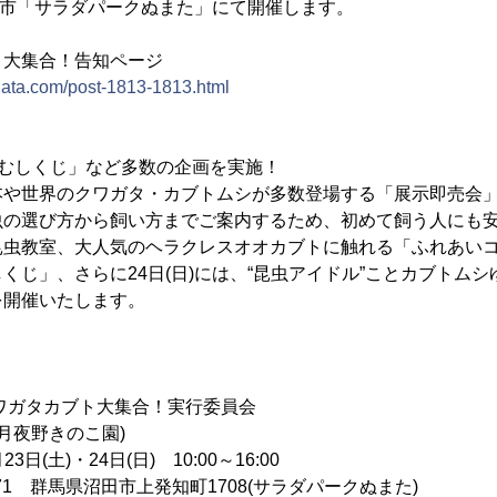
沼田市「サラダパークぬまた」にて開催します。
ト大集合！告知ページ
gata.com/post-1813-1813.html
「むしくじ」など多数の企画を実施！
本や世界のクワガタ・カブトムシが多数登場する「展示即売会
虫の選び方から飼い方までご案内するため、初めて飼う人にも
昆虫教室、大人気のヘラクレスオオカブトに触れる「ふれあい
くじ」、さらに24日(日)には、“昆虫アイドル”ことカブトム
を開催いたします。
ワガタカブト大集合！実行委員会
野きのこ園)
日(土)・24日(日) 10:00～16:00
071 群馬県沼田市上発知町1708(サラダパークぬまた)