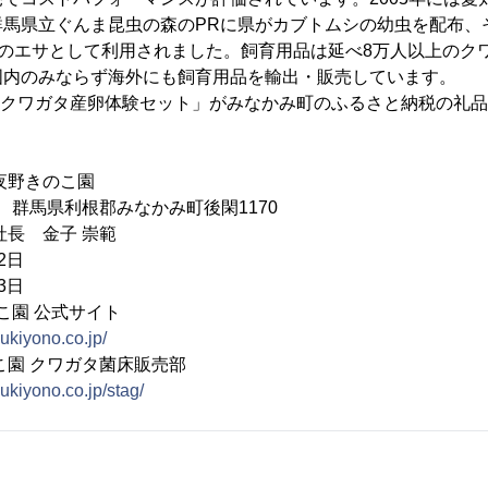
群馬県立ぐんま昆虫の森のPRに県がカブトムシの幼虫を配布、
虫のエサとして利用されました。飼育用品は延べ8万人以上のク
国内のみならず海外にも飼育用品を輸出・販売しています。
オオクワガタ産卵体験セット」がみなかみ町のふるさと納税の礼
夜野きのこ園
05 群馬県利根郡みなかみ町後閑1170
社長 金子 崇範
2日
3日
こ園 公式サイト
sukiyono.co.jp/
クワガタ菌床販売部
sukiyono.co.jp/stag/