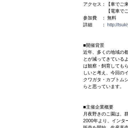
アクセス：【車でご来
【電車でご来場の
参加費 ： 無料
詳細 ：
http://ts
■開催背景
近年、多くの地域の
とが減ってきている
は観察・飼育しても
しいと考え、今回の
クワガタ・カブトムシ
らと思っています。
■主催企業概要
月夜野きのこ園は、
2000年より、イン
販売を開始、生産直売