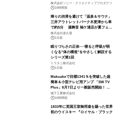
1
ラボレーション サウナイキタイコラ
株式会社ソニー・クリエイティブプロダクツ
ボグッズも発売決定！
16時間前
帰りの渋滞を避けて「温泉＆サウナ」
三井アウトレットパーク木更津から車
で約5分 湯舞音 袖ケ浦店が夏フェア
2
メニューを提供
株式会社楽久屋
1日前
眠りづらさの正体──寝ると呼吸が弱
くなる"体の構造"をやさしく解説する
シリーズ第1回
3
トラタニ株式会社
1日前
Makuakeで目標1341％を突破した超
簡単＆小型テレビ用アンプ 「SW TV
Plus」8月7日より一般販売開始！ ケ
4
ーブル1本つなぐだけ、テレビの音が
城下工業株式会社
ぐっと豊かに
16時間前
1833年に英国王室御用達を賜った世界
初のウイスキー 『ロイヤル・ブラック