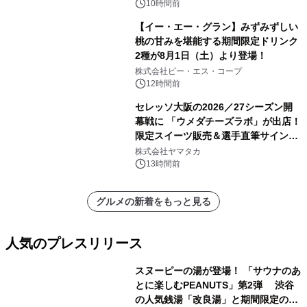
10時間前
【イー・エー・グラン】みずみずしい
桃の甘みを堪能する期間限定ドリンク
2種が8月1日（土）より登場！
株式会社ピー・エス・コープ
12時間前
セレッソ大阪の2026／27シーズン開
幕戦に 「ウメダチーズラボ」が出店！
限定スイーツ販売＆選手直筆サイング
ッズが当たる抽選会を 8月8日に開催
株式会社ヤマタカ
13時間前
グルメの新着をもっと見る
人気のプレスリリース
スヌーピーの湯が登場！ 「サウナのあ
とに楽しむPEANUTS」第2弾 渋谷
の人気銭湯「改良湯」と期間限定のコ