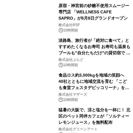
原宿・神宮前の砂糖不使用スムージー
専門店 「WELLNESS CAFE
SAPRO」が8月8日グランドオープン
株式会社RSF
10時間前
淡路島、旅行者が「絶対に食べて」と
すすめたくなるお寿司 お寿司も温泉も
プールも"自分たちだけ"の貸切宿で 1
日1組限定「岩屋温泉 絵島別庭 海と
株式会社ぷらど
森」の握り寿司プラン
10時間前
食品ロス約3,000kgを地域の笑顔へ
40社とともに地域交流を育む 「こど
も食堂フェスタデピッコリーナ」を9
月5日(土)開催
株式会社マザーズ
10時間前
猛暑の大阪で、涼と塩分を一杯に！ 北
区のペット同伴カフェが「ソルティー
レモンジュース」を無料配布
株式会社グリーンアート