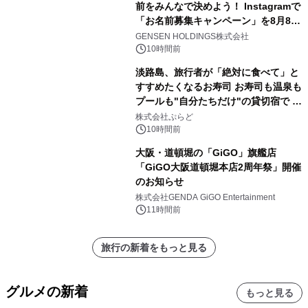
前をみんなで決めよう！ Instagramで
「お名前募集キャンペーン」を8月8日
(土)より開催
GENSEN HOLDINGS株式会社
10時間前
淡路島、旅行者が「絶対に食べて」と
すすめたくなるお寿司 お寿司も温泉も
プールも"自分たちだけ"の貸切宿で 1
日1組限定「岩屋温泉 絵島別庭 海と
株式会社ぷらど
森」の握り寿司プラン
10時間前
大阪・道頓堀の「GiGO」旗艦店
「GiGO大阪道頓堀本店2周年祭」開催
のお知らせ
株式会社GENDA GiGO Entertainment
11時間前
旅行の新着をもっと見る
グルメの新着
もっと見る