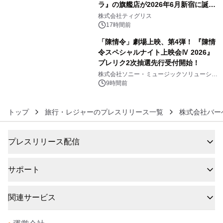
ラ』の旗艦店が2026年6月新宿に誕
5
生 バカルディ ジャパンと連携した
株式会社ティグリス
没入型バー「BAR Arca」
17時間前
「陳情令」劇場上映、第4弾！ 『陳情
令スペシャルナイト上映会Ⅳ 2026』
プレリク2次抽選先行受付開始！
6
株式会社ソニー・ミュージックソリューショ
ンズ
9時間前
トップ
旅行・レジャーのプレスリリース一覧
株式会社バー
プレスリリース配信
サポート
関連サービス