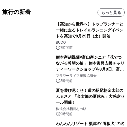
旅行の新着
もっと見る
【高知から世界へ】トップランナーと
一緒に走るトレイルランニングイベン
トを高知で8月29日（土）開催
BUDO
7時間前
熊本産胡蝶蘭×富山産ジニア「花でつ
ながる希望の輪」 熊本復興支援チャリ
ティーワークショップを8月9日、富
山・射水で開催
フラワーライフ振興協議会
8時間前
夏を遊び尽くせ！道の駅足柄金太郎の
ふるさと 「金太郎の夏休み」大感謝セ
ール開催！
株式会社相州村の駅
9時間前
わんわんリゾート 粟津の"看板犬"の名