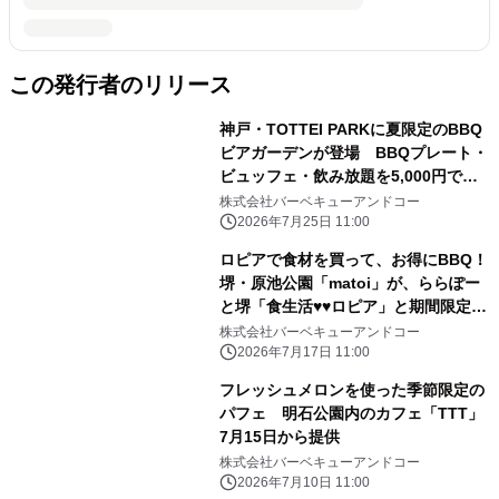
この発行者のリリース
神戸・TOTTEI PARKに夏限定のBBQ
ビアガーデンが登場 BBQプレート・
ビュッフェ・飲み放題を5,000円で提
供
株式会社バーベキューアンドコー
2026年7月25日 11:00
ロピアで食材を買って、お得にBBQ！
堺・原池公園「matoi」が、ららぽー
と堺「食生活♥♥ロピア」と期間限定キ
ャンペーン
株式会社バーベキューアンドコー
2026年7月17日 11:00
フレッシュメロンを使った季節限定の
パフェ 明石公園内のカフェ「TTT」
7月15日から提供
株式会社バーベキューアンドコー
2026年7月10日 11:00