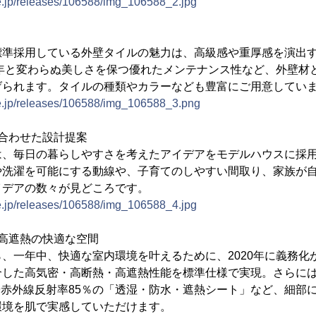
ne.jp/releases/106588/img_106588_2.jpg
標準採用している外壁タイルの魅力は、高級感や重厚感を演出
0年と変わらぬ美しさを保つ優れたメンテナンス性など、外壁材
げられます。タイルの種類やカラーなども豊富にご用意してい
ne.jp/releases/106588/img_106588_3.png
合わせた設計提案
は、毎日の暮らしやすさを考えたアイデアをモデルハウスに採
や洗濯を可能にする動線や、子育てのしやすい間取り、家族が
イデアの数々が見どころです。
ne.jp/releases/106588/img_106588_4.jpg
高遮熱の快適な空間
、一年中、快適な室内環境を叶えるために、2020年に義務化
合した高気密・高断熱・高遮熱性能を標準仕様で実現。さらに
」や赤外線反射率85％の「透湿・防水・遮熱シート」など、細部
環境を肌で実感していただけます。