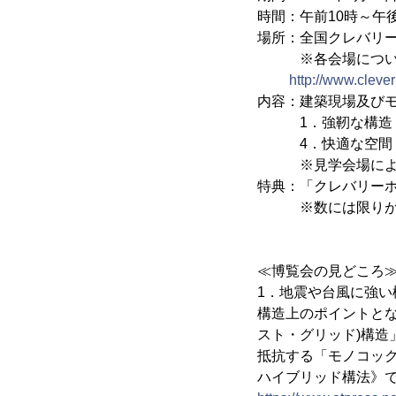
時間：午前10時～午後
場所：全国クレバリ
※各会場についての
http://www.clev
内容：建築現場及び
1．強靭な構造 2
4．快適な空間 
※見学会場により
特典：「クレバリー
※数には限りが
≪博覧会の見どころ
1．地震や台風に強い
構造上のポイントとな
スト・グリッド)構造
抵抗する「モノコッ
ハイブリッド構法》