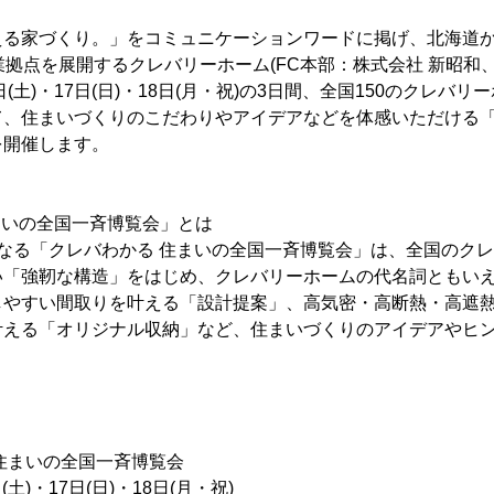
える家づくり。」をコミュニケーションワードに掲げ、北海道
業拠点を展開するクレバリーホーム(FC本部：株式会社 新昭和
6日(土)・17日(日)・18日(月・祝)の3日間、全国150のクレバ
て、住まいづくりのこだわりやアイデアなどを体感いただける「
を開催します。
まいの全国一斉博覧会」とは
なる「クレバわかる 住まいの全国一斉博覧会」は、全国のク
い「強靭な構造」をはじめ、クレバリーホームの代名詞ともい
しやすい間取りを叶える「設計提案」、高気密・高断熱・高遮
叶える「オリジナル収納」など、住まいづくりのアイデアやヒ
住まいの全国一斉博覧会
(土)・17日(日)・18日(月・祝)