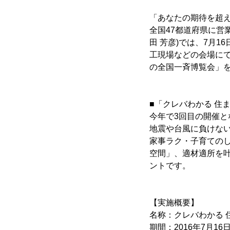
「あなたの期待を超
全国47都道府県に営
田 芳彦)では、7月1
工現場などの会場に
の全国一斉博覧会」
■「クレバわかる 住
今年で3回目の開催と
地震や台風に負けな
家事ラク・子育ての
空間」、適材適所を
ントです。
【実施概要】
名称：クレバわかる 
期間：2016年7月16日