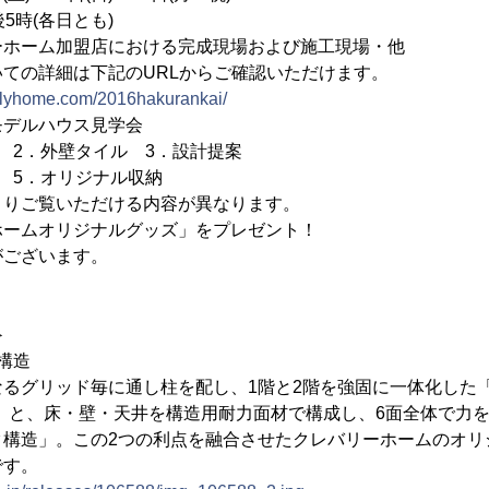
5時(各日とも)
ーホーム加盟店における完成現場および施工現場・他
詳細は下記のURLからご確認いただけます。
erlyhome.com/2016hakurankai/
モデルハウス見学会
．外壁タイル 3．設計提案
5．オリジナル収納
ご覧いただける内容が異なります。
ホームオリジナルグッズ」をプレゼント！
ございます。
≫
構造
るグリッド毎に通し柱を配し、1階と2階を強固に一体化した「
」と、床・壁・天井を構造用耐力面材で構成し、6面全体で力
ク構造」。この2つの利点を融合させたクレバリーホームのオリ
です。